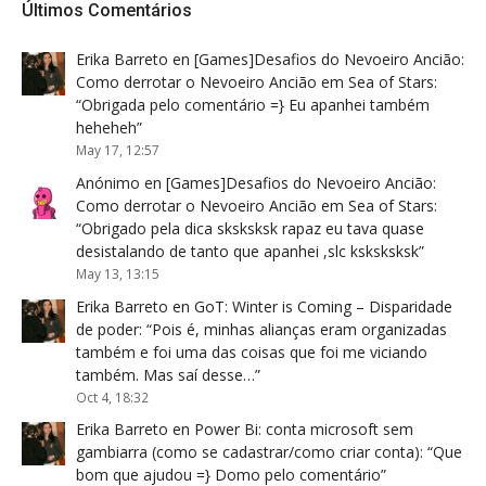
Últimos Comentários
Erika Barreto
en
[Games]Desafios do Nevoeiro Ancião:
Como derrotar o Nevoeiro Ancião em Sea of Stars
:
“
Obrigada pelo comentário =} Eu apanhei também
heheheh
”
May 17, 12:57
Anónimo
en
[Games]Desafios do Nevoeiro Ancião:
Como derrotar o Nevoeiro Ancião em Sea of Stars
:
“
Obrigado pela dica sksksksk rapaz eu tava quase
desistalando de tanto que apanhei ,slc ksksksksk
”
May 13, 13:15
Erika Barreto
en
GoT: Winter is Coming – Disparidade
de poder
: “
Pois é, minhas alianças eram organizadas
também e foi uma das coisas que foi me viciando
também. Mas saí desse…
”
Oct 4, 18:32
Erika Barreto
en
Power Bi: conta microsoft sem
gambiarra (como se cadastrar/como criar conta)
: “
Que
bom que ajudou =} Domo pelo comentário
”