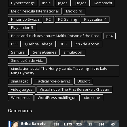
Hyperstrange
indie
Jogos
juegos
Kamotachi
Mejor Película Internacional
Microbird
Nintendo Switch
PC
PC Gaming
Playstation 4
Playstation 5
Point-and-click adventure Maliki: Poison of the Past
ps4
PS5
Quebra-Cabeça
RPG
RPG de acción
Samurai
SenseGames
simulación
Simulación de vida
simulación social The Hungry Lamb: Traveling in the Late
Ming Dynasty
simulação
Tactical role-playing
Ubisoft
videojuegos
Visual novel The First Berserker: Khazan
Wordpress
WordPress multilíngue
xbox one
Gamecards