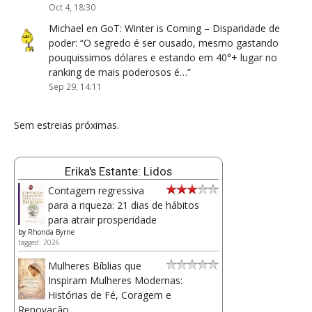
Oct 4, 18:30
Michael
en
GoT: Winter is Coming – Disparidade de
poder
: “
O segredo é ser ousado, mesmo gastando
pouquissimos dólares e estando em 40°+ lugar no
ranking de mais poderosos é…
”
Sep 29, 14:11
Sem estreias próximas.
Erika's Estante: Lidos
Contagem regressiva
para a riqueza: 21 dias de hábitos
para atrair prosperidade
by
Rhonda Byrne
tagged: 2026
Mulheres Bíblias que
Inspiram Mulheres Modernas:
Histórias de Fé, Coragem e
Renovação