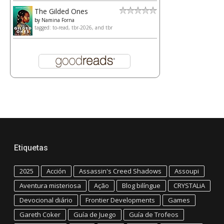
The Gilded Ones
by
Namina Forna
tagged: to-read, tbr-2026, and tbr
Etiquetas
2025
Acción
Assassin's Creed Shadows
Assoupi
Aventura misteriosa
Ação
Blog bilíngue
CRYSTALiA
Devocional diário
Frontier Developments
Games
Gareth Coker
Guía de Juego
Guía de Trofeos