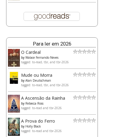
Para ler em 2026
O Cardeal
by
Walace Fernando Neves
tagged: to-read, tbr, and tbr-2026
Mude ou Morra
by
Alan Deutschman
tagged: to-read, tbr, and tbr-2026
A Ascensão da Rainha
by
Rebecca Ross
tagged: to-read and tbr-2026
A Prova do Ferro
by
Holly Black
tagged: to-read and tbr-2026