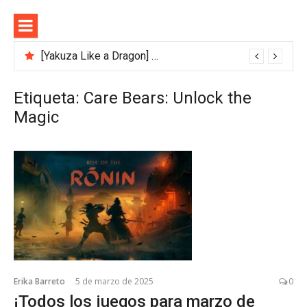
Saltar
al
contenido
[Yakuza Like a Dragon] Guía de Gestión Empresarial
Los 5 Gigantes de Roblox: Conoce los Juegos Más Populares que Dominan la Plataforma en 2025
Etiqueta:
Care Bears: Unlock the
Magic
Erika Barreto
5 de marzo de 2025
0
¡Todos los juegos para marzo de