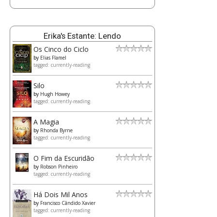
Erika's Estante: Lendo
Os Cinco do Ciclo
by
Elias Flamel
tagged: currently-reading
Silo
by
Hugh Howey
tagged: currently-reading
A Magia
by
Rhonda Byrne
tagged: currently-reading
O Fim da Escuridão
by
Robson Pinheiro
tagged: currently-reading
Há Dois Mil Anos
by
Francisco Cândido Xavier
tagged: currently-reading