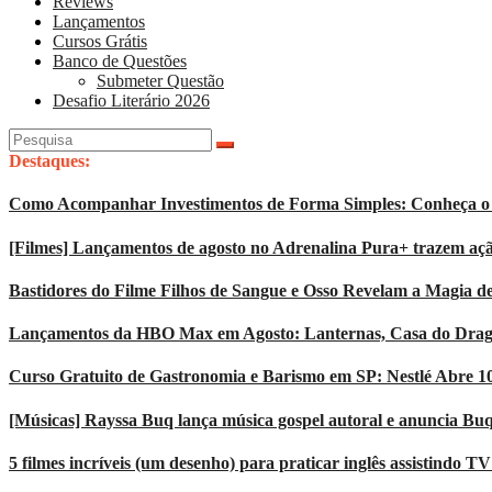
Reviews
Lançamentos
Cursos Grátis
Banco de Questões
Submeter Questão
Desafio Literário 2026
Pesquisar
por:
Destaques:
Como Acompanhar Investimentos de Forma Simples: Conheça o 
[Filmes] Lançamentos de agosto no Adrenalina Pura+ trazem açã
Bastidores do Filme Filhos de Sangue e Osso Revelam a Magia d
Lançamentos da HBO Max em Agosto: Lanternas, Casa do Dragão
Curso Gratuito de Gastronomia e Barismo em SP: Nestlé Abre 1
[Músicas] Rayssa Buq lança música gospel autoral e anuncia Bu
5 filmes incríveis (um desenho) para praticar inglês assistindo T