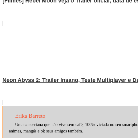
[Filmes] Rebel Moon veja o Trailer oficial, data de e
Neon Abyss 2: Trailer Insano, Teste Multiplayer e
Erika Barreto
Uma canceriana que não vive sem café, 100% viciada no seu smartphone
animes, mangás e ok seus amigos também.