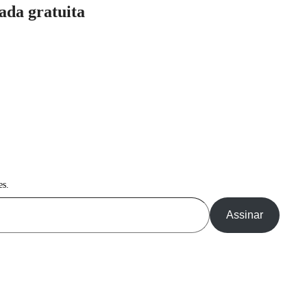
ada gratuita
es.
Assinar