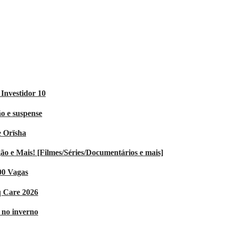
Investidor 10
o e suspense
e Orïsha
 e Mais! [Filmes/Séries/Documentários e mais]
00 Vagas
q Care 2026
V no inverno