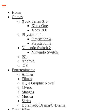
Pular
para
Home
o
Games
conteúdo
Xbox Series X|S
Xbox One
Xbox 360
Playstation 5
Playstation 4
Playstation 3
Nintendo Switch 2
Nintendo Switch
PC
Android
iOS
Entretenimento
Animes
Filmes
HQ e Graphic Novel
Livros
Mangás
Música
Séries
Dorama/K-Drama/C-Drama
Good Vibes