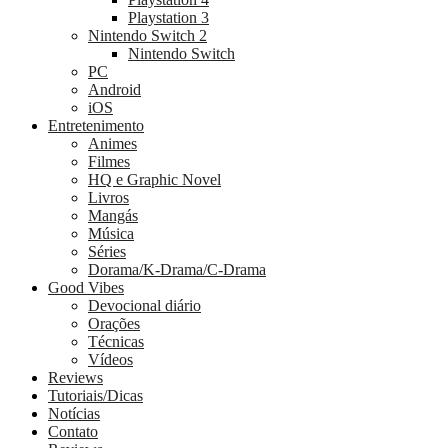
Playstation 3
Nintendo Switch 2
Nintendo Switch
PC
Android
iOS
Entretenimento
Animes
Filmes
HQ e Graphic Novel
Livros
Mangás
Música
Séries
Dorama/K-Drama/C-Drama
Good Vibes
Devocional diário
Orações
Técnicas
Vídeos
Reviews
Tutoriais/Dicas
Notícias
Contato