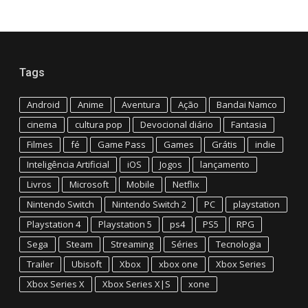
Tags
Android
Anime
Aventura
Ação
Bandai Namco
cinema
cultura pop
Devocional diário
Fantasia
Filmes
fé
Game Pass
Games
Grátis
indie
Inteligência Artificial
iOS
Jogos
lançamento
Livros
Microsoft
Mobile
Netflix
Nintendo Switch
Nintendo Switch 2
PC
playstation
Playstation 4
Playstation 5
ps4
PS5
RPG
Sega
Steam
Streaming
Séries
Tecnologia
Trailer
Ubisoft
Xbox
xbox one
Xbox Series
Xbox Series X
Xbox Series X|S
xone