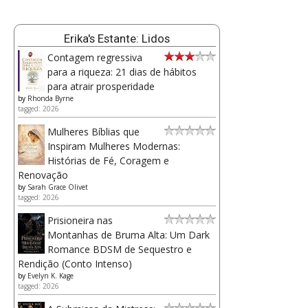
Erika's Estante: Lidos
Contagem regressiva
para a riqueza: 21 dias de hábitos
para atrair prosperidade
by
Rhonda Byrne
tagged: 2026
Mulheres Bíblias que
Inspiram Mulheres Modernas:
Histórias de Fé, Coragem e
Renovação
by
Sarah Grace Olivet
tagged: 2026
Prisioneira nas
Montanhas de Bruma Alta: Um Dark
Romance BDSM de Sequestro e
Rendição (Conto Intenso)
by
Evelyn K. Kage
tagged: 2026