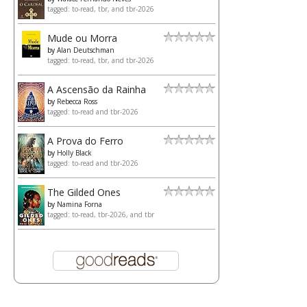
tagged: to-read, tbr, and tbr-2026
Mude ou Morra
by
Alan Deutschman
tagged: to-read, tbr, and tbr-2026
A Ascensão da Rainha
by
Rebecca Ross
tagged: to-read and tbr-2026
A Prova do Ferro
by
Holly Black
tagged: to-read and tbr-2026
The Gilded Ones
by
Namina Forna
tagged: to-read, tbr-2026, and tbr