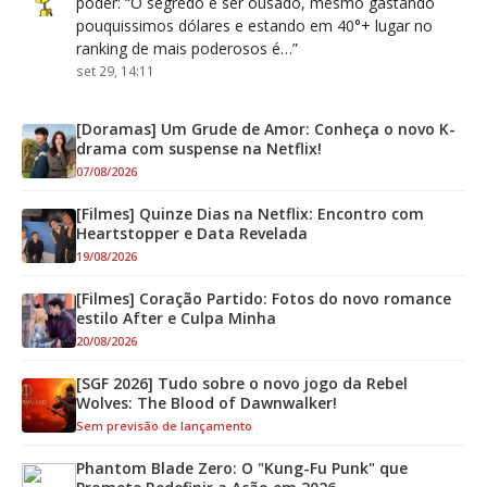
poder
: “
O segredo é ser ousado, mesmo gastando
pouquissimos dólares e estando em 40°+ lugar no
ranking de mais poderosos é…
”
set 29, 14:11
[Doramas] Um Grude de Amor: Conheça o novo K-
drama com suspense na Netflix!
07/08/2026
[Filmes] Quinze Dias na Netflix: Encontro com
Heartstopper e Data Revelada
19/08/2026
[Filmes] Coração Partido: Fotos do novo romance
estilo After e Culpa Minha
20/08/2026
[SGF 2026] Tudo sobre o novo jogo da Rebel
Wolves: The Blood of Dawnwalker!
Sem previsão de lançamento
Phantom Blade Zero: O "Kung-Fu Punk" que