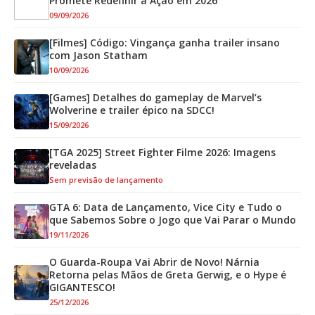
Promete Redefinir a Ação em 2026
09/09/2026
[Filmes] Código: Vingança ganha trailer insano
com Jason Statham
10/09/2026
[Games] Detalhes do gameplay de Marvel’s
Wolverine e trailer épico na SDCC!
15/09/2026
[TGA 2025] Street Fighter Filme 2026: Imagens
reveladas
Sem previsão de lançamento
GTA 6: Data de Lançamento, Vice City e Tudo o
que Sabemos Sobre o Jogo que Vai Parar o Mundo
19/11/2026
O Guarda-Roupa Vai Abrir de Novo! Nárnia
Retorna pelas Mãos de Greta Gerwig, e o Hype é
GIGANTESCO!
25/12/2026