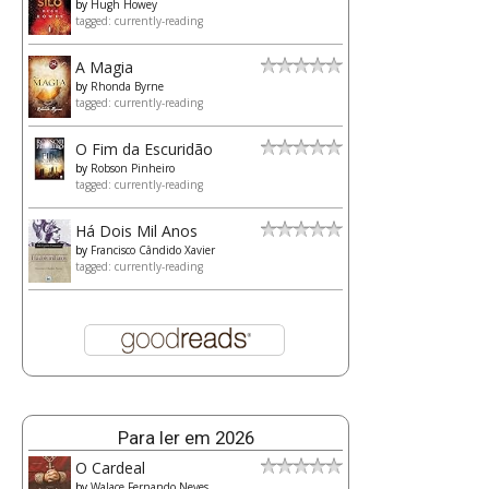
by
Hugh Howey
tagged: currently-reading
A Magia
by
Rhonda Byrne
tagged: currently-reading
O Fim da Escuridão
by
Robson Pinheiro
tagged: currently-reading
Há Dois Mil Anos
by
Francisco Cândido Xavier
tagged: currently-reading
Para ler em 2026
O Cardeal
by
Walace Fernando Neves