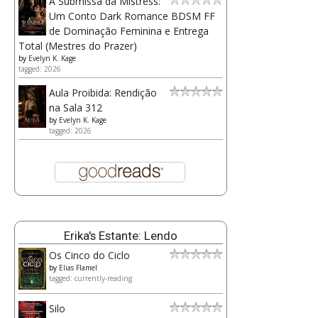
A Submissa da Mistress:
Um Conto Dark Romance BDSM FF
de Dominação Feminina e Entrega
Total (Mestres do Prazer)
by
Evelyn K. Kage
tagged: 2026
Aula Proibida: Rendição
na Sala 312
by
Evelyn K. Kage
tagged: 2026
Erika's Estante: Lendo
Os Cinco do Ciclo
by
Elias Flamel
tagged: currently-reading
Silo