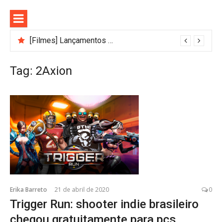
Pular
para
o
conteúdo
[Filmes] Lançamentos de agosto no Adrenalina Pura+ trazem ação e suspense
Tag:
2Axion
Erika Barreto
21 de abril de 2020
0
Trigger Run: shooter indie brasileiro
chegou gratuitamente para pcs