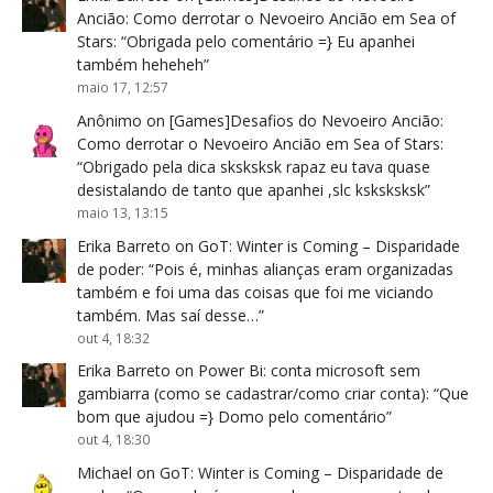
Ancião: Como derrotar o Nevoeiro Ancião em Sea of
Stars
: “
Obrigada pelo comentário =} Eu apanhei
também heheheh
”
maio 17, 12:57
Anônimo
on
[Games]Desafios do Nevoeiro Ancião:
Como derrotar o Nevoeiro Ancião em Sea of Stars
:
“
Obrigado pela dica sksksksk rapaz eu tava quase
desistalando de tanto que apanhei ,slc ksksksksk
”
maio 13, 13:15
Erika Barreto
on
GoT: Winter is Coming – Disparidade
de poder
: “
Pois é, minhas alianças eram organizadas
também e foi uma das coisas que foi me viciando
também. Mas saí desse…
”
out 4, 18:32
Erika Barreto
on
Power Bi: conta microsoft sem
gambiarra (como se cadastrar/como criar conta)
: “
Que
bom que ajudou =} Domo pelo comentário
”
out 4, 18:30
Michael
on
GoT: Winter is Coming – Disparidade de