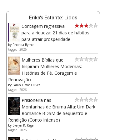
Erika's Estante: Lidos
Contagem regressiva
para a riqueza: 21 dias de hábitos
para atrair prosperidade
by
Rhonda Byrne
tagged: 2026
Mulheres Bíblias que
Inspiram Mulheres Modernas:
Histórias de Fé, Coragem e
Renovação
by
Sarah Grace Olivet
tagged: 2026
Prisioneira nas
Montanhas de Bruma Alta: Um Dark
Romance BDSM de Sequestro e
Rendição (Conto Intenso)
by
Evelyn K. Kage
tagged: 2026