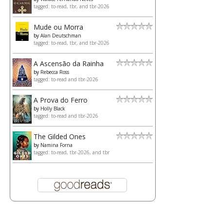
tagged: to-read, tbr, and tbr-2026
Mude ou Morra
by
Alan Deutschman
tagged: to-read, tbr, and tbr-2026
A Ascensão da Rainha
by
Rebecca Ross
tagged: to-read and tbr-2026
A Prova do Ferro
by
Holly Black
tagged: to-read and tbr-2026
The Gilded Ones
by
Namina Forna
tagged: to-read, tbr-2026, and tbr