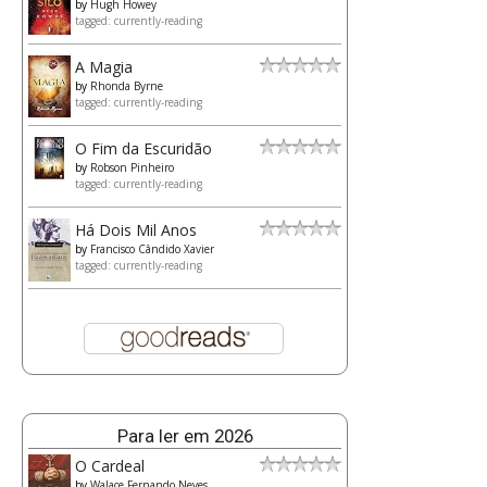
by
Hugh Howey
tagged: currently-reading
A Magia
by
Rhonda Byrne
tagged: currently-reading
O Fim da Escuridão
by
Robson Pinheiro
tagged: currently-reading
Há Dois Mil Anos
by
Francisco Cândido Xavier
tagged: currently-reading
Para ler em 2026
O Cardeal
by
Walace Fernando Neves