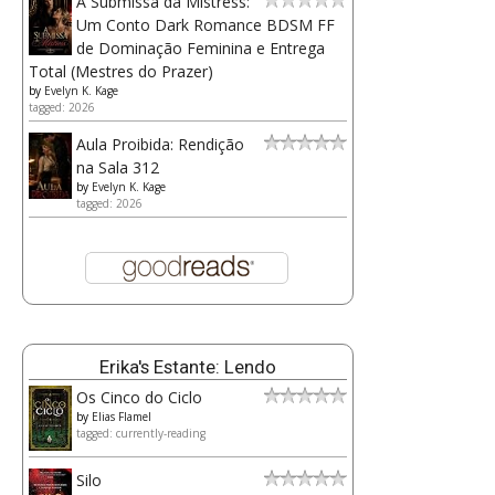
A Submissa da Mistress:
Um Conto Dark Romance BDSM FF
de Dominação Feminina e Entrega
Total (Mestres do Prazer)
by
Evelyn K. Kage
tagged: 2026
Aula Proibida: Rendição
na Sala 312
by
Evelyn K. Kage
tagged: 2026
Erika's Estante: Lendo
Os Cinco do Ciclo
by
Elias Flamel
tagged: currently-reading
Silo