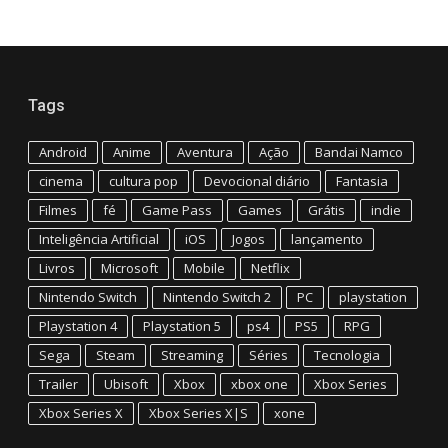
Tags
Android
Anime
Aventura
Ação
Bandai Namco
cinema
cultura pop
Devocional diário
Fantasia
Filmes
fé
Game Pass
Games
Grátis
indie
Inteligência Artificial
iOS
Jogos
lançamento
Livros
Microsoft
Mobile
Netflix
Nintendo Switch
Nintendo Switch 2
PC
playstation
Playstation 4
Playstation 5
ps4
PS5
RPG
Sega
Steam
Streaming
Séries
Tecnologia
Trailer
Ubisoft
Xbox
xbox one
Xbox Series
Xbox Series X
Xbox Series X|S
xone