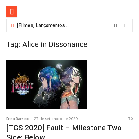
Pular
para
o
conteúdo
[Filmes] Lançamentos de agosto no Adrenalina Pura+ trazem ação e suspense
Bastidores do Filme Filhos de Sangue e Osso Revelam a Magia de Orïsha
Tag:
Alice in Dissonance
Erika Barreto
27 de setembro de 2020
0
[TGS 2020] Fault – Milestone Two
Side: Below