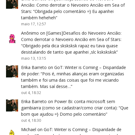
Ancião: Como derrotar o Nevoeiro Ancião em Sea of
Stars
: “
Obrigada pelo comentário =} Eu apanhei
também heheheh
”
maio 17, 12:57
Anônimo
on
[Games]Desafios do Nevoeiro Ancião:
Como derrotar o Nevoeiro Ancião em Sea of Stars
:
“
Obrigado pela dica sksksksk rapaz eu tava quase
desistalando de tanto que apanhei ,slc ksksksksk
”
maio 13, 13:15
Erika Barreto
on
GoT: Winter is Coming – Disparidade
de poder
: “
Pois é, minhas alianças eram organizadas
também e foi uma das coisas que foi me viciando
também. Mas saí desse…
”
out 4, 18:32
Erika Barreto
on
Power Bi: conta microsoft sem
gambiarra (como se cadastrar/como criar conta)
: “
Que
bom que ajudou =} Domo pelo comentário
”
out 4, 18:30
Michael
on
GoT: Winter is Coming – Disparidade de