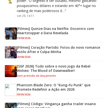
poder
: “
O segredo é ser ousado, mesmo gastando
pouquissimos dólares e estando em 40°+ lugar no
ranking de mais poderosos é…
”
set 29, 14:11
[Filmes] Quinze Dias na Netflix: Encontro com
Heartstopper e Data Revelada
19/08/2026
[Filmes] Coração Partido: Fotos do novo romance
estilo After e Culpa Minha
20/08/2026
[SGF 2026] Tudo sobre o novo jogo da Rebel
Wolves: The Blood of Dawnwalker!
Sem previsão de lançamento
Phantom Blade Zero: O "Kung-Fu Punk" que
Promete Redefinir a Ação em 2026
09/09/2026
[Filmes] Código: Vingança ganha trailer insano