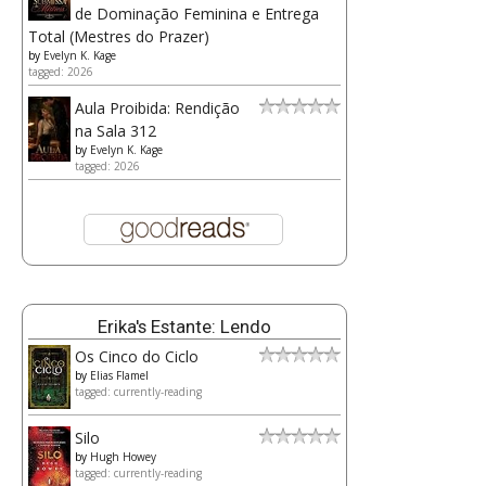
de Dominação Feminina e Entrega
Total (Mestres do Prazer)
by
Evelyn K. Kage
tagged: 2026
Aula Proibida: Rendição
na Sala 312
by
Evelyn K. Kage
tagged: 2026
Erika's Estante: Lendo
Os Cinco do Ciclo
by
Elias Flamel
tagged: currently-reading
Silo
by
Hugh Howey
tagged: currently-reading