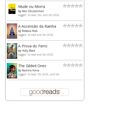
Mude ou Morra
by
Alan Deutschman
tagged: to-read, tbr, and tbr-2026
A Ascensão da Rainha
by
Rebecca Ross
tagged: to-read and tbr-2026
A Prova do Ferro
by
Holly Black
tagged: to-read and tbr-2026
The Gilded Ones
by
Namina Forna
tagged: to-read, tbr-2026, and tbr