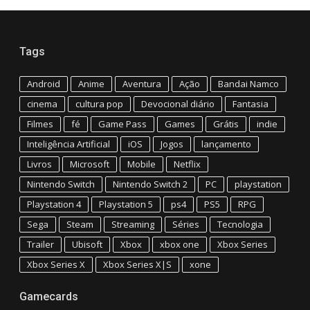
Tags
Android
Anime
Aventura
Ação
Bandai Namco
cinema
cultura pop
Devocional diário
Fantasia
Filmes
fé
Game Pass
Games
Grátis
indie
Inteligência Artificial
iOS
Jogos
lançamento
Livros
Microsoft
Mobile
Netflix
Nintendo Switch
Nintendo Switch 2
PC
playstation
Playstation 4
Playstation 5
ps4
PS5
RPG
Sega
Steam
Streaming
Séries
Tecnologia
Trailer
Ubisoft
Xbox
xbox one
Xbox Series
Xbox Series X
Xbox Series X|S
xone
Gamecards