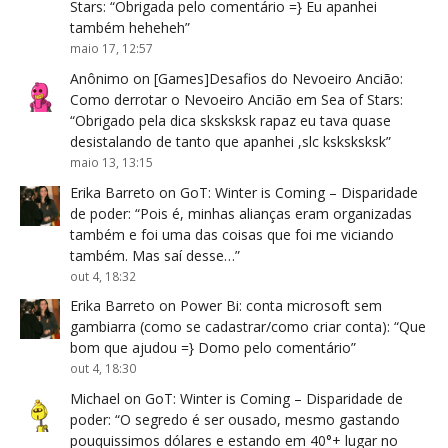
Stars
: “
Obrigada pelo comentário =} Eu apanhei
também heheheh
”
maio 17, 12:57
Anônimo
on
[Games]Desafios do Nevoeiro Ancião:
Como derrotar o Nevoeiro Ancião em Sea of Stars
:
“
Obrigado pela dica sksksksk rapaz eu tava quase
desistalando de tanto que apanhei ,slc ksksksksk
”
maio 13, 13:15
Erika Barreto
on
GoT: Winter is Coming – Disparidade
de poder
: “
Pois é, minhas alianças eram organizadas
também e foi uma das coisas que foi me viciando
também. Mas saí desse…
”
out 4, 18:32
Erika Barreto
on
Power Bi: conta microsoft sem
gambiarra (como se cadastrar/como criar conta)
: “
Que
bom que ajudou =} Domo pelo comentário
”
out 4, 18:30
Michael
on
GoT: Winter is Coming – Disparidade de
poder
: “
O segredo é ser ousado, mesmo gastando
pouquissimos dólares e estando em 40°+ lugar no