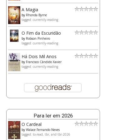
A Magia
by
Rhonda Byrne
tagged: currently-reading
O Fim da Escuridão
by
Robson Pinheiro
tagged: currently-reading
Há Dois Mil Anos
by
Francisco Cândido Xavier
tagged: currently-reading
Para ler em 2026
O Cardeal
by
Walace Fernando Neves
tagged: to-read, tbr, and tbr-2026