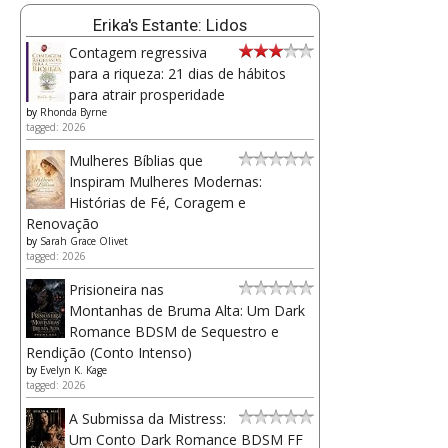
Erika's Estante: Lidos
Contagem regressiva
para a riqueza: 21 dias de hábitos
para atrair prosperidade
by
Rhonda Byrne
tagged: 2026
Mulheres Bíblias que
Inspiram Mulheres Modernas:
Histórias de Fé, Coragem e
Renovação
by
Sarah Grace Olivet
tagged: 2026
Prisioneira nas
Montanhas de Bruma Alta: Um Dark
Romance BDSM de Sequestro e
Rendição (Conto Intenso)
by
Evelyn K. Kage
tagged: 2026
A Submissa da Mistress:
Um Conto Dark Romance BDSM FF