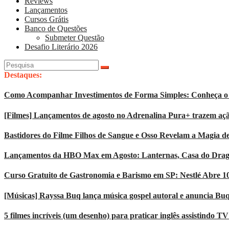
Reviews
Lançamentos
Cursos Grátis
Banco de Questões
Submeter Questão
Desafio Literário 2026
Pesquisar
por:
Destaques:
Como Acompanhar Investimentos de Forma Simples: Conheça o 
[Filmes] Lançamentos de agosto no Adrenalina Pura+ trazem açã
Bastidores do Filme Filhos de Sangue e Osso Revelam a Magia d
Lançamentos da HBO Max em Agosto: Lanternas, Casa do Dragão
Curso Gratuito de Gastronomia e Barismo em SP: Nestlé Abre 1
[Músicas] Rayssa Buq lança música gospel autoral e anuncia Bu
5 filmes incríveis (um desenho) para praticar inglês assistindo T