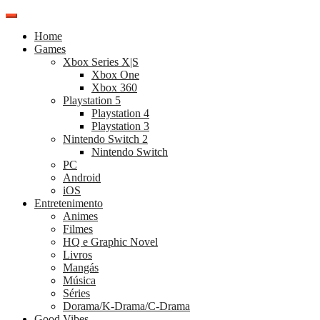
Pular
para
Home
o
Games
conteúdo
Xbox Series X|S
Xbox One
Xbox 360
Playstation 5
Playstation 4
Playstation 3
Nintendo Switch 2
Nintendo Switch
PC
Android
iOS
Entretenimento
Animes
Filmes
HQ e Graphic Novel
Livros
Mangás
Música
Séries
Dorama/K-Drama/C-Drama
Good Vibes