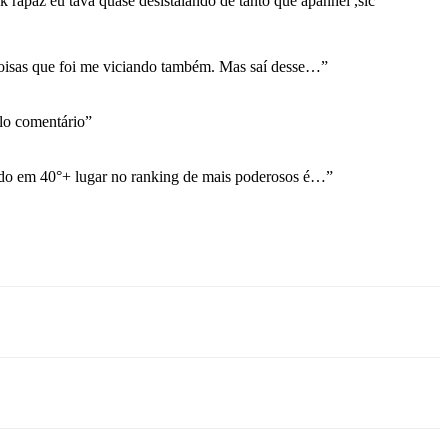
 rapaz eu tava quase desistalando de tanto que apanhei ,slc
coisas que foi me viciando também. Mas saí desse…
”
o comentário
”
ndo em 40°+ lugar no ranking de mais poderosos é…
”