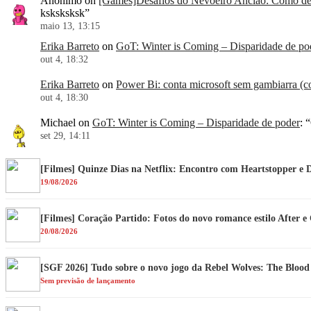
Anônimo
on
[Games]Desafios do Nevoeiro Ancião: Como der
ksksksksk
”
maio 13, 13:15
Erika Barreto
on
GoT: Winter is Coming – Disparidade de po
out 4, 18:32
Erika Barreto
on
Power Bi: conta microsoft sem gambiarra (co
out 4, 18:30
Michael
on
GoT: Winter is Coming – Disparidade de poder
: “
set 29, 14:11
[Filmes] Quinze Dias na Netflix: Encontro com Heartstopper e 
19/08/2026
[Filmes] Coração Partido: Fotos do novo romance estilo After 
20/08/2026
[SGF 2026] Tudo sobre o novo jogo da Rebel Wolves: The Bloo
Sem previsão de lançamento