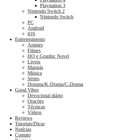
Playstation 3
Nintendo Switch 2
Nintendo Switch
PC
Android
iOS
Entretenimento
Animes
Filmes
HQ e Graphic Novel
Livros
Mangás
Música
Séries
Dorama/K-Drama/C-Drama
Good Vibes
Devocional diário
Orações
Técnicas
Vídeos
Reviews
Tutoriais/Dicas
Notícias
Contato