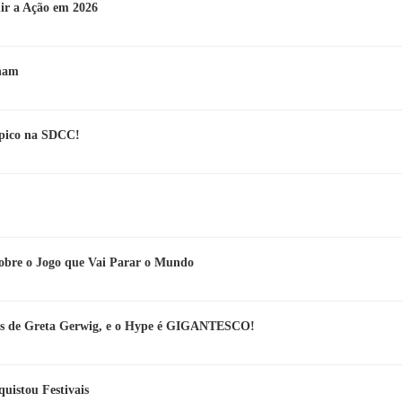
r a Ação em 2026
tham
épico na SDCC!
obre o Jogo que Vai Parar o Mundo
os de Greta Gerwig, e o Hype é GIGANTESCO!
quistou Festivais