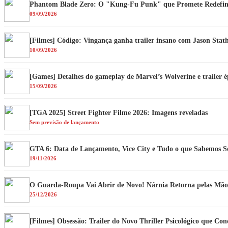
Phantom Blade Zero: O "Kung-Fu Punk" que Promete Redefini
09/09/2026
[Filmes] Código: Vingança ganha trailer insano com Jason Sta
10/09/2026
[Games] Detalhes do gameplay de Marvel’s Wolverine e trailer 
15/09/2026
[TGA 2025] Street Fighter Filme 2026: Imagens reveladas
Sem previsão de lançamento
GTA 6: Data de Lançamento, Vice City e Tudo o que Sabemos S
19/11/2026
O Guarda-Roupa Vai Abrir de Novo! Nárnia Retorna pelas Mã
25/12/2026
[Filmes] Obsessão: Trailer do Novo Thriller Psicológico que Con