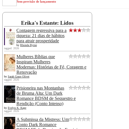
Sem previsão de lançamento
Erika's Estante: Lidos
Contagem regressiva para a
riqueza: 21 dias de hábitos
para atrair prosperidade
by
Rhonda Byrne
tagged: 2026
Mulheres Bíblias que
Inspiram Mulheres
Modernas: Histórias de Fé, Coragem e
Renovação
by
Sarah Grace Olivet
tagged: 2026
Prisioneira nas Montanhas
de Bruma Alta: Um Dark
Romance BDSM de Sequestro e
Rendição (Conto Intenso)
by
Evelyn K. Kage
tagged: 2026
A Submissa da Mistress: Um
Conto Dark Romance