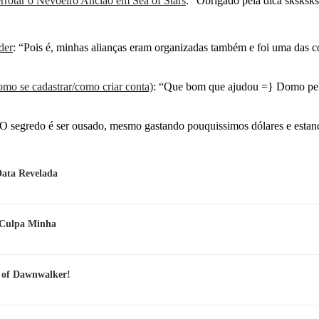
rotar o Nevoeiro Ancião em Sea of Stars
: “
Obrigado pela dica sksksksk
der
: “
Pois é, minhas alianças eram organizadas também e foi uma das 
mo se cadastrar/como criar conta)
: “
Que bom que ajudou =} Domo pel
O segredo é ser ousado, mesmo gastando pouquissimos dólares e esta
Data Revelada
e Culpa Minha
d of Dawnwalker!