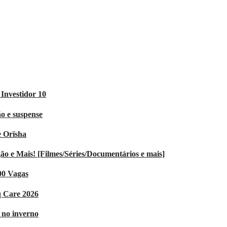
Investidor 10
o e suspense
e Orïsha
 e Mais! [Filmes/Séries/Documentários e mais]
00 Vagas
q Care 2026
V no inverno