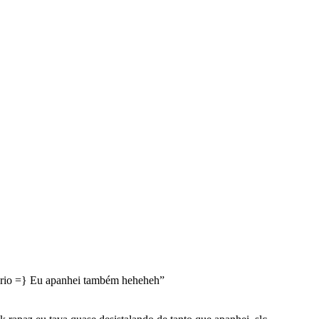
rio =} Eu apanhei também heheheh
”