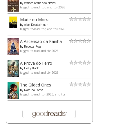
by
Walace Fernando Neves
tagged: to-read, tbr, and tbr-2026
Mude ou Morra
by
Alan Deutschman
tagged: to-read, tbr, and tbr-2026
A Ascensão da Rainha
by
Rebecca Ross
tagged: to-read and tbr-2026
A Prova do Ferro
by
Holly Black
tagged: to-read and tbr-2026
The Gilded Ones
by
Namina Forna
tagged: to-read, tbr-2026, and tbr