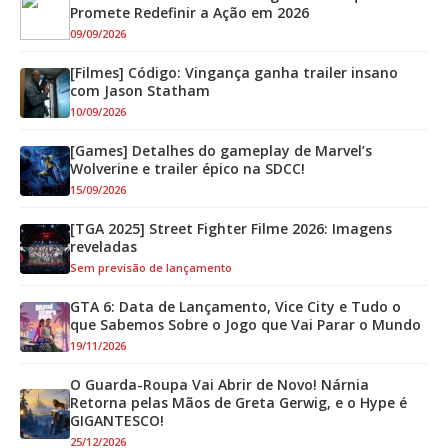
Promete Redefinir a Ação em 2026
09/09/2026
[Filmes] Código: Vingança ganha trailer insano
com Jason Statham
10/09/2026
[Games] Detalhes do gameplay de Marvel’s
Wolverine e trailer épico na SDCC!
15/09/2026
[TGA 2025] Street Fighter Filme 2026: Imagens
reveladas
Sem previsão de lançamento
GTA 6: Data de Lançamento, Vice City e Tudo o
que Sabemos Sobre o Jogo que Vai Parar o Mundo
19/11/2026
O Guarda-Roupa Vai Abrir de Novo! Nárnia
Retorna pelas Mãos de Greta Gerwig, e o Hype é
GIGANTESCO!
25/12/2026