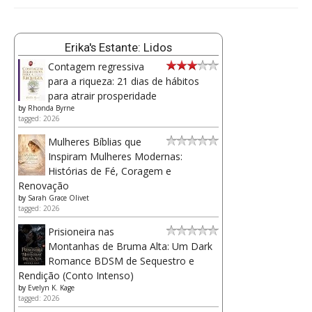
Erika's Estante: Lidos
Contagem regressiva
para a riqueza: 21 dias de hábitos
para atrair prosperidade
by
Rhonda Byrne
tagged: 2026
Mulheres Bíblias que
Inspiram Mulheres Modernas:
Histórias de Fé, Coragem e
Renovação
by
Sarah Grace Olivet
tagged: 2026
Prisioneira nas
Montanhas de Bruma Alta: Um Dark
Romance BDSM de Sequestro e
Rendição (Conto Intenso)
by
Evelyn K. Kage
tagged: 2026