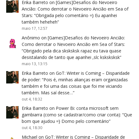
Erika Barreto
on
[Games]Desafios do Nevoeiro
Ancião: Como derrotar o Nevoeiro Ancião em Sea of
Stars
: “
Obrigada pelo comentário =} Eu apanhei
também heheheh
”
maio 17, 12:57
Anônimo
on
[Games]Desafios do Nevoeiro Ancião:
Como derrotar o Nevoeiro Ancião em Sea of Stars
:
“
Obrigado pela dica sksksksk rapaz eu tava quase
desistalando de tanto que apanhei ,slc ksksksksk
”
maio 13, 13:15
Erika Barreto
on
GoT: Winter is Coming – Disparidade
de poder
: “
Pois é, minhas alianças eram organizadas
também e foi uma das coisas que foi me viciando
também. Mas saí desse…
”
out 4, 18:32
Erika Barreto
on
Power Bi: conta microsoft sem
gambiarra (como se cadastrar/como criar conta)
: “
Que
bom que ajudou =} Domo pelo comentário
”
out 4, 18:30
Michael
on
GoT: Winter is Coming – Disparidade de