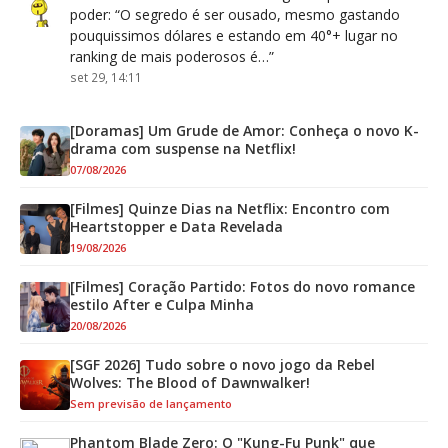
poder
: “
O segredo é ser ousado, mesmo gastando
pouquissimos dólares e estando em 40°+ lugar no
ranking de mais poderosos é…
”
set 29, 14:11
[Doramas] Um Grude de Amor: Conheça o novo K-
drama com suspense na Netflix!
07/08/2026
[Filmes] Quinze Dias na Netflix: Encontro com
Heartstopper e Data Revelada
19/08/2026
[Filmes] Coração Partido: Fotos do novo romance
estilo After e Culpa Minha
20/08/2026
[SGF 2026] Tudo sobre o novo jogo da Rebel
Wolves: The Blood of Dawnwalker!
Sem previsão de lançamento
Phantom Blade Zero: O "Kung-Fu Punk" que