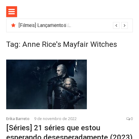
Pular
para
o
conteúdo
[Filmes] Lançamentos de agosto no Adrenalina Pura+ trazem ação e suspense
Bastidores do Filme Filhos de Sangue e Osso Revelam a Magia de Orïsha
Tag:
Anne Rice's Mayfair Witches
Erika Barreto
9 de novembro de 2022
0
[Séries] 21 séries que estou
esperando desesperadamente (2023)