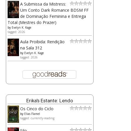
A Submissa da Mistress:
Um Conto Dark Romance BDSM FF
de Dominação Feminina e Entrega
Total (Mestres do Prazer)
by
Evelyn K. Kage
tagged: 2026
Aula Proibida: Rendição
na Sala 312
by
Evelyn K. Kage
tagged: 2026
Erika's Estante: Lendo
Os Cinco do Ciclo
by
Elias Flamel
tagged: currently-reading
Silo