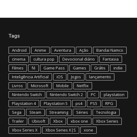
Tags
Android
Anime
Aventura
Ação
Bandai Namco
cinema
cultura pop
Devocional diário
Fantasia
Filmes
fé
Game Pass
Games
Grátis
indie
Inteligência Artificial
iOS
Jogos
lançamento
Livros
Microsoft
Mobile
Netflix
Nintendo Switch
Nintendo Switch 2
PC
playstation
Playstation 4
Playstation 5
ps4
PS5
RPG
Sega
Steam
Streaming
Séries
Tecnologia
Trailer
Ubisoft
Xbox
xbox one
Xbox Series
Xbox Series X
Xbox Series X|S
xone