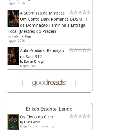
tagged: 2026
A Submissa da Mistress:
Um Conto Dark Romance BDSM FF
de Dominação Feminina e Entrega
Total (Mestres do Prazer)
by
Evelyn K. Kage
tagged: 2026
Aula Proibida: Rendição
na Sala 312
by
Evelyn K. Kage
tagged: 2026
Erika's Estante: Lendo
Os Cinco do Ciclo
by
Elias Flamel
tagged: currently-reading