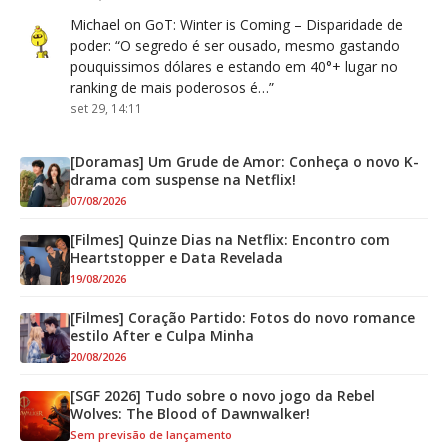
Michael
on
GoT: Winter is Coming – Disparidade de
poder
: “
O segredo é ser ousado, mesmo gastando
pouquissimos dólares e estando em 40°+ lugar no
ranking de mais poderosos é…
”
set 29, 14:11
[Doramas] Um Grude de Amor: Conheça o novo K-
drama com suspense na Netflix!
07/08/2026
[Filmes] Quinze Dias na Netflix: Encontro com
Heartstopper e Data Revelada
19/08/2026
[Filmes] Coração Partido: Fotos do novo romance
estilo After e Culpa Minha
20/08/2026
[SGF 2026] Tudo sobre o novo jogo da Rebel
Wolves: The Blood of Dawnwalker!
Sem previsão de lançamento