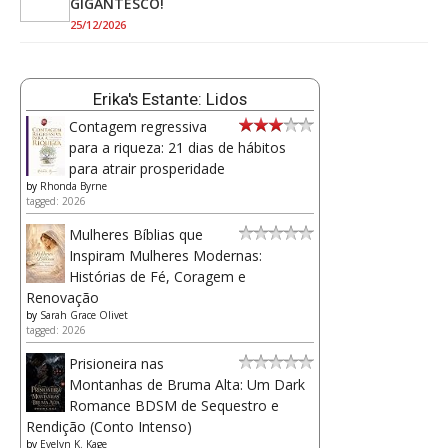
GIGANTESCO!
25/12/2026
Erika's Estante: Lidos
Contagem regressiva
para a riqueza: 21 dias de hábitos
para atrair prosperidade
by
Rhonda Byrne
tagged: 2026
Mulheres Bíblias que
Inspiram Mulheres Modernas:
Histórias de Fé, Coragem e
Renovação
by
Sarah Grace Olivet
tagged: 2026
Prisioneira nas
Montanhas de Bruma Alta: Um Dark
Romance BDSM de Sequestro e
Rendição (Conto Intenso)
by
Evelyn K. Kage