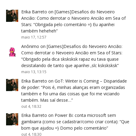
Erika Barreto
on
[Games]Desafios do Nevoeiro
Ancião: Como derrotar o Nevoeiro Ancião em Sea of
Stars
: “
Obrigada pelo comentário =} Eu apanhei
também heheheh
”
maio 17, 12:57
Anônimo
on
[Games]Desafios do Nevoeiro Ancião:
Como derrotar o Nevoeiro Ancião em Sea of Stars
:
“
Obrigado pela dica sksksksk rapaz eu tava quase
desistalando de tanto que apanhei ,slc ksksksksk
”
maio 13, 13:15
Erika Barreto
on
GoT: Winter is Coming – Disparidade
de poder
: “
Pois é, minhas alianças eram organizadas
também e foi uma das coisas que foi me viciando
também. Mas saí desse…
”
out 4, 18:32
Erika Barreto
on
Power Bi: conta microsoft sem
gambiarra (como se cadastrar/como criar conta)
: “
Que
bom que ajudou =} Domo pelo comentário
”
out 4, 18:30