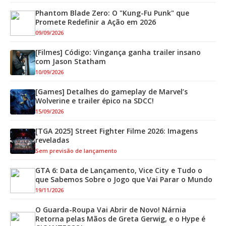
Phantom Blade Zero: O "Kung-Fu Punk" que
Promete Redefinir a Ação em 2026
09/09/2026
[Filmes] Código: Vingança ganha trailer insano
com Jason Statham
10/09/2026
[Games] Detalhes do gameplay de Marvel’s
Wolverine e trailer épico na SDCC!
15/09/2026
[TGA 2025] Street Fighter Filme 2026: Imagens
reveladas
Sem previsão de lançamento
GTA 6: Data de Lançamento, Vice City e Tudo o
que Sabemos Sobre o Jogo que Vai Parar o Mundo
19/11/2026
O Guarda-Roupa Vai Abrir de Novo! Nárnia
Retorna pelas Mãos de Greta Gerwig, e o Hype é