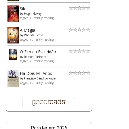
Silo
by
Hugh Howey
tagged: currently-reading
A Magia
by
Rhonda Byrne
tagged: currently-reading
O Fim da Escuridão
by
Robson Pinheiro
tagged: currently-reading
Há Dois Mil Anos
by
Francisco Cândido Xavier
tagged: currently-reading
Para ler em 2026