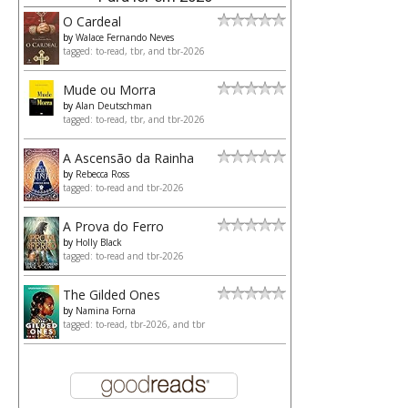
O Cardeal
by
Walace Fernando Neves
tagged: to-read, tbr, and tbr-2026
Mude ou Morra
by
Alan Deutschman
tagged: to-read, tbr, and tbr-2026
A Ascensão da Rainha
by
Rebecca Ross
tagged: to-read and tbr-2026
A Prova do Ferro
by
Holly Black
tagged: to-read and tbr-2026
The Gilded Ones
by
Namina Forna
tagged: to-read, tbr-2026, and tbr