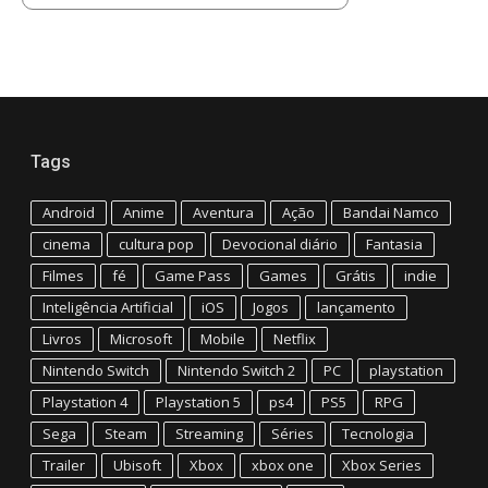
Tags
Android
Anime
Aventura
Ação
Bandai Namco
cinema
cultura pop
Devocional diário
Fantasia
Filmes
fé
Game Pass
Games
Grátis
indie
Inteligência Artificial
iOS
Jogos
lançamento
Livros
Microsoft
Mobile
Netflix
Nintendo Switch
Nintendo Switch 2
PC
playstation
Playstation 4
Playstation 5
ps4
PS5
RPG
Sega
Steam
Streaming
Séries
Tecnologia
Trailer
Ubisoft
Xbox
xbox one
Xbox Series