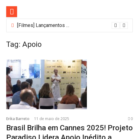
Pular
para
o
conteúdo
[Filmes] Lançamentos de agosto no Adrenalina Pura+ trazem ação e suspense
Tag:
Apoio
Erika Barreto
11 de maio de 2025
0
Brasil Brilha em Cannes 2025! Projeto
Paradiso Lidera Apoio Inédito a