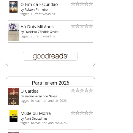
O Fim da Escuridão
by
Robson Pinheiro
tagged: currently-reading
Há Dois Mil Anos
by
Francisco Cândido Xavier
tagged: currently-reading
Para ler em 2026
O Cardeal
by
Walace Fernando Neves
tagged: to-read, tbr, and tbr-2026
Mude ou Morra
by
Alan Deutschman
tagged: to-read, tbr, and tbr-2026