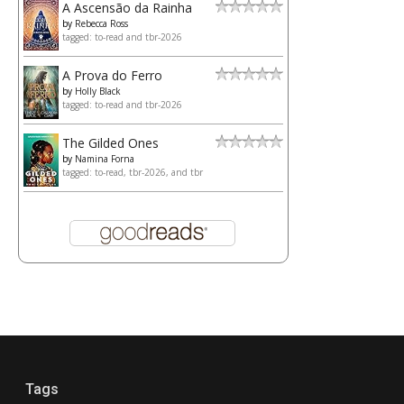
A Ascensão da Rainha
by
Rebecca Ross
tagged: to-read and tbr-2026
A Prova do Ferro
by
Holly Black
tagged: to-read and tbr-2026
The Gilded Ones
by
Namina Forna
tagged: to-read, tbr-2026, and tbr
Tags