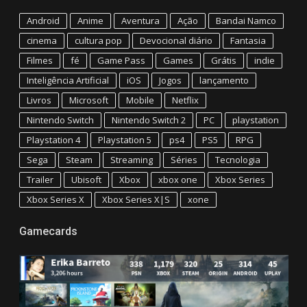
Android
Anime
Aventura
Ação
Bandai Namco
cinema
cultura pop
Devocional diário
Fantasia
Filmes
fé
Game Pass
Games
Grátis
indie
Inteligência Artificial
iOS
Jogos
lançamento
Livros
Microsoft
Mobile
Netflix
Nintendo Switch
Nintendo Switch 2
PC
playstation
Playstation 4
Playstation 5
ps4
PS5
RPG
Sega
Steam
Streaming
Séries
Tecnologia
Trailer
Ubisoft
Xbox
xbox one
Xbox Series
Xbox Series X
Xbox Series X|S
xone
Gamecards