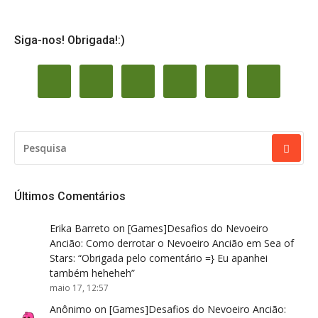
Siga-nos! Obrigada!:)
PESQUISAR
POR:
Últimos Comentários
Erika Barreto
on
[Games]Desafios do Nevoeiro
Ancião: Como derrotar o Nevoeiro Ancião em Sea of
Stars
: “
Obrigada pelo comentário =} Eu apanhei
também heheheh
”
maio 17, 12:57
Anônimo
on
[Games]Desafios do Nevoeiro Ancião: