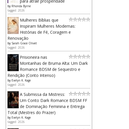
para atrair prosperidade
by
Rhonda Byrne
tagged: 2026
Mulheres Bíblias que
Inspiram Mulheres Modernas:
Histórias de Fé, Coragem e
Renovação
by
Sarah Grace Olivet
tagged: 2026
Prisioneira nas
Montanhas de Bruma Alta: Um Dark
Romance BDSM de Sequestro e
Rendição (Conto Intenso)
by
Evelyn K. Kage
tagged: 2026
A Submissa da Mistress:
Um Conto Dark Romance BDSM FF
de Dominação Feminina e Entrega
Total (Mestres do Prazer)
by
Evelyn K. Kage
tagged: 2026