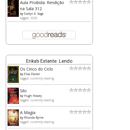
Aula Proibida: Rendição
na Sala 312
by
Evelyn K. Kage
tagged: 2026
Erika's Estante: Lendo
Os Cinco do Ciclo
by
Elias Flamel
tagged: currently-reading
Silo
by
Hugh Howey
tagged: currently-reading
A Magia
by
Rhonda Byrne
tagged: currently-reading