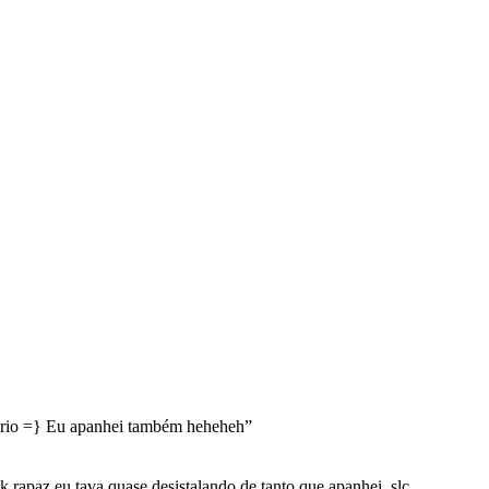
rio =} Eu apanhei também heheheh
”
 rapaz eu tava quase desistalando de tanto que apanhei ,slc