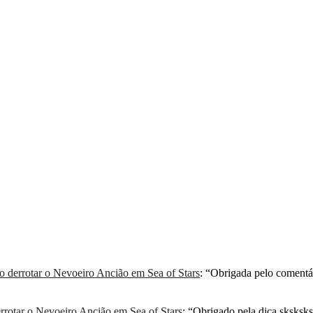
derrotar o Nevoeiro Ancião em Sea of Stars
: “
Obrigada pelo comentá
rotar o Nevoeiro Ancião em Sea of Stars
: “
Obrigado pela dica sksksksk