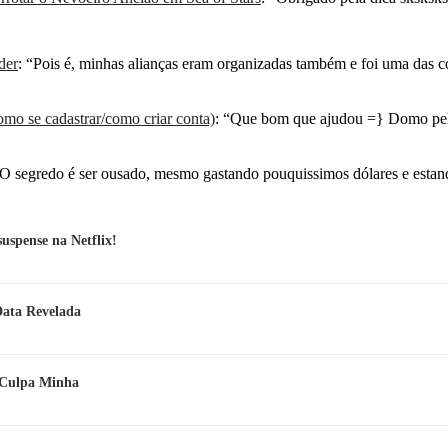
der
: “
Pois é, minhas alianças eram organizadas também e foi uma das 
mo se cadastrar/como criar conta)
: “
Que bom que ajudou =} Domo pel
O segredo é ser ousado, mesmo gastando pouquissimos dólares e esta
spense na Netflix!
Data Revelada
e Culpa Minha