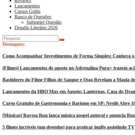
Reviews
Lançamentos
Cursos Grátis
Banco de Questões
Submeter Questão
Desafio Literário 2026
Pesquisar
por:
Destaques:
Como Acompanhar Investimentos de Forma Simples: Conheça o 
[Filmes] Lançamentos de agosto no Adrenalina Pura+ trazem açã
Bastidores do Filme Filhos de Sangue e Osso Revelam a Magia d
Lançamentos da HBO Max em Agosto: Lanternas, Casa do Dragão
Curso Gratuito de Gastronomia e Barismo em SP: Nestlé Abre 1
[Músicas] Rayssa Buq lança música gospel autoral e anuncia Bu
5 filmes incríveis (um desenho) para praticar inglês assistindo T