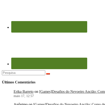
Pesquisar
por:
Últimos Comentários
Erika Barreto
on
[Games]Desafios do Nevoeiro Ancião: Como 
maio 17, 12:57
Anônimo
on
[Games]Desafios do Nevoeiro Ancião: Como der