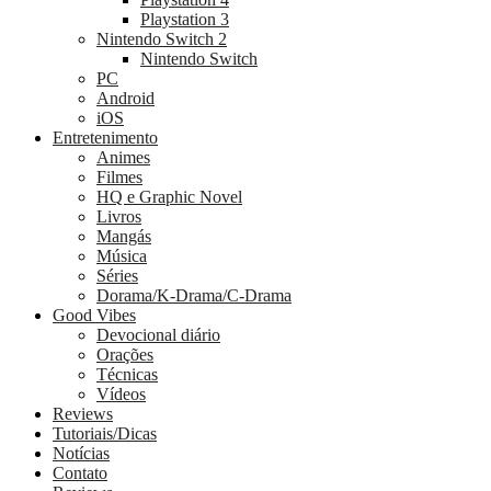
Playstation 3
Nintendo Switch 2
Nintendo Switch
PC
Android
iOS
Entretenimento
Animes
Filmes
HQ e Graphic Novel
Livros
Mangás
Música
Séries
Dorama/K-Drama/C-Drama
Good Vibes
Devocional diário
Orações
Técnicas
Vídeos
Reviews
Tutoriais/Dicas
Notícias
Contato