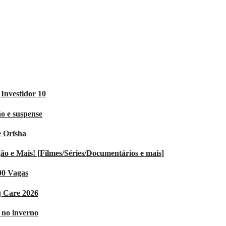
Investidor 10
o e suspense
e Orïsha
 e Mais! [Filmes/Séries/Documentários e mais]
00 Vagas
q Care 2026
V no inverno