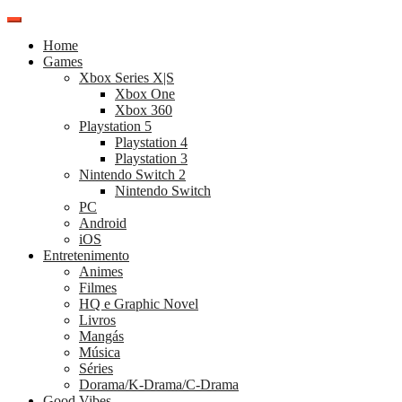
Pular
para
Home
o
Games
conteúdo
Xbox Series X|S
Xbox One
Xbox 360
Playstation 5
Playstation 4
Playstation 3
Nintendo Switch 2
Nintendo Switch
PC
Android
iOS
Entretenimento
Animes
Filmes
HQ e Graphic Novel
Livros
Mangás
Música
Séries
Dorama/K-Drama/C-Drama
Good Vibes