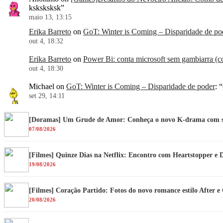
ksksksksk
”
maio 13, 13:15
Erika Barreto
on
GoT: Winter is Coming – Disparidade de po
out 4, 18:32
Erika Barreto
on
Power Bi: conta microsoft sem gambiarra (co
out 4, 18:30
Michael
on
GoT: Winter is Coming – Disparidade de poder
: “
set 29, 14:11
[Doramas] Um Grude de Amor: Conheça o novo K-drama com su
07/08/2026
[Filmes] Quinze Dias na Netflix: Encontro com Heartstopper e 
19/08/2026
[Filmes] Coração Partido: Fotos do novo romance estilo After 
20/08/2026