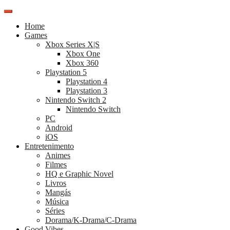
Pular
para
Home
o
Games
conteúdo
Xbox Series X|S
Xbox One
Xbox 360
Playstation 5
Playstation 4
Playstation 3
Nintendo Switch 2
Nintendo Switch
PC
Android
iOS
Entretenimento
Animes
Filmes
HQ e Graphic Novel
Livros
Mangás
Música
Séries
Dorama/K-Drama/C-Drama
Good Vibes