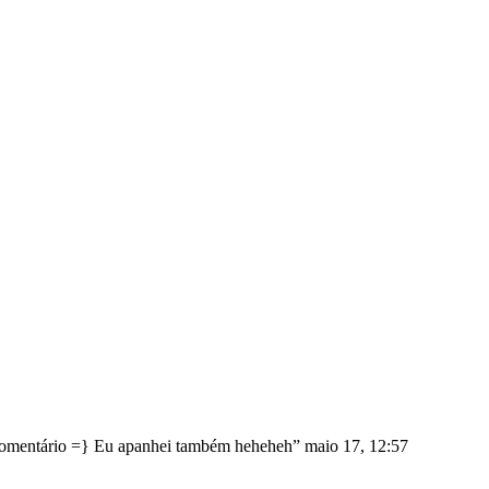
comentário =} Eu apanhei também heheheh
”
maio 17, 12:57