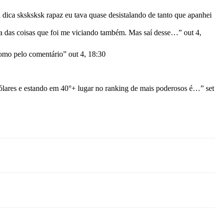
 dica sksksksk rapaz eu tava quase desistalando de tanto que apanhei
ma das coisas que foi me viciando também. Mas saí desse…
”
out 4,
mo pelo comentário
”
out 4, 18:30
lares e estando em 40°+ lugar no ranking de mais poderosos é…
”
set