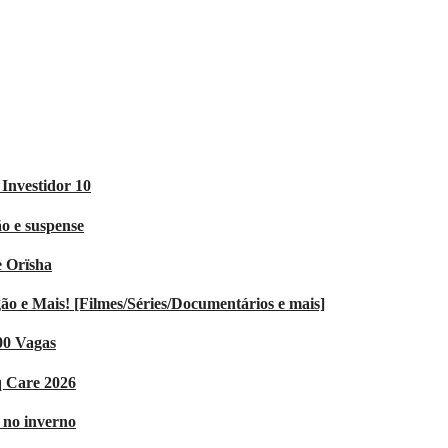
Investidor 10
o e suspense
e Orïsha
 e Mais! [Filmes/Séries/Documentários e mais]
00 Vagas
q Care 2026
V no inverno