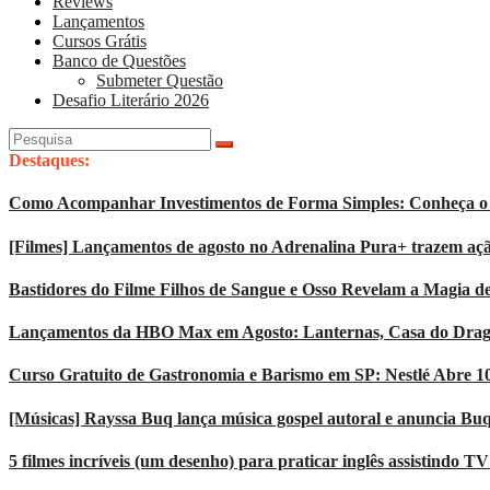
Reviews
Lançamentos
Cursos Grátis
Banco de Questões
Submeter Questão
Desafio Literário 2026
Pesquisar
por:
Destaques:
Como Acompanhar Investimentos de Forma Simples: Conheça o 
[Filmes] Lançamentos de agosto no Adrenalina Pura+ trazem açã
Bastidores do Filme Filhos de Sangue e Osso Revelam a Magia d
Lançamentos da HBO Max em Agosto: Lanternas, Casa do Dragão
Curso Gratuito de Gastronomia e Barismo em SP: Nestlé Abre 1
[Músicas] Rayssa Buq lança música gospel autoral e anuncia Bu
5 filmes incríveis (um desenho) para praticar inglês assistindo T