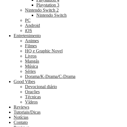
Playstation 3
Nintendo Switch 2
Nintendo Switch
PC
Android
iOS
Entretenimento
Animes
Filmes
HQ e Graphic Novel
Livros
Mangás
Música
Séries
Dorama/K-Drama/C-Drama
Good Vibes
Devocional diário
Orações
Técnicas
Vídeos
Reviews
Tutoriais/Dicas
Notícias
Contato