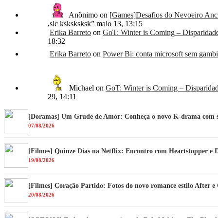
Anônimo
on
[Games]Desafios do Nevoeiro Anci
,slc ksksksksk
”
maio 13, 13:15
Erika Barreto
on
GoT: Winter is Coming – Disparidad
18:32
Erika Barreto
on
Power Bi: conta microsoft sem gambia
Michael
on
GoT: Winter is Coming – Disparida
29, 14:11
[Doramas] Um Grude de Amor: Conheça o novo K-drama com su
07/08/2026
[Filmes] Quinze Dias na Netflix: Encontro com Heartstopper e 
19/08/2026
[Filmes] Coração Partido: Fotos do novo romance estilo After 
20/08/2026