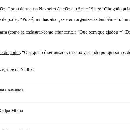
ão: Como derrotar o Nevoeiro Ancião em Sea of Stars
: “
Obrigado pela
e de poder
: “
Pois é, minhas alianças eram organizadas também e foi u
rra (como se cadastrar/como criar conta)
: “
Que bom que ajudou =} Do
de de poder
: “
O segredo é ser ousado, mesmo gastando pouquissimos dó
spense na Netflix!
Data Revelada
e Culpa Minha