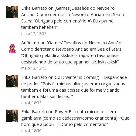
Erika Barreto
on
[Games]Desafios do Nevoeiro
Ancião: Como derrotar o Nevoeiro Ancião em Sea of
Stars
: “
Obrigada pelo comentário =} Eu apanhei
também heheheh
”
maio 17, 12:57
Anônimo
on
[Games]Desafios do Nevoeiro Ancião:
Como derrotar o Nevoeiro Ancião em Sea of Stars
:
“
Obrigado pela dica sksksksk rapaz eu tava quase
desistalando de tanto que apanhei ,slc ksksksksk
”
maio 13, 13:15
Erika Barreto
on
GoT: Winter is Coming – Disparidade
de poder
: “
Pois é, minhas alianças eram organizadas
também e foi uma das coisas que foi me viciando
também. Mas saí desse…
”
out 4, 18:32
Erika Barreto
on
Power Bi: conta microsoft sem
gambiarra (como se cadastrar/como criar conta)
: “
Que
bom que ajudou =} Domo pelo comentário
”
out 4, 18:30