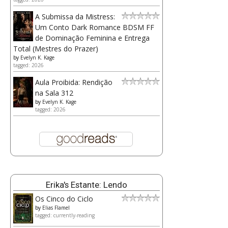
A Submissa da Mistress:
Um Conto Dark Romance BDSM FF
de Dominação Feminina e Entrega
Total (Mestres do Prazer)
by
Evelyn K. Kage
tagged: 2026
Aula Proibida: Rendição
na Sala 312
by
Evelyn K. Kage
tagged: 2026
Erika's Estante: Lendo
Os Cinco do Ciclo
by
Elias Flamel
tagged: currently-reading