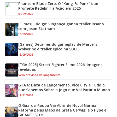
Phantom Blade Zero: O "Kung-Fu Punk" que
Promete Redefinir a Ação em 2026
09/09/2026
[Filmes] Código: Vingança ganha trailer insano
com Jason Statham
10/09/2026
[Games] Detalhes do gameplay de Marvel’s
Wolverine e trailer épico na SDCC!
15/09/2026
[TGA 2025] Street Fighter Filme 2026: Imagens
reveladas
Sem previsão de lançamento
GTA 6: Data de Lançamento, Vice City e Tudo o
que Sabemos Sobre o Jogo que Vai Parar o Mundo
19/11/2026
O Guarda-Roupa Vai Abrir de Novo! Nárnia
Retorna pelas Mãos de Greta Gerwig, e o Hype é
GIGANTESCO!