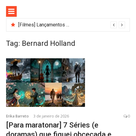
Pular
para
o
conteúdo
[Filmes] Lançamentos de agosto no Adrenalina Pura+ trazem ação e suspense
Bastidores do Filme Filhos de Sangue e Osso Revelam a Magia de Orïsha
Tag:
Bernard Holland
Erika Barreto
3 de janeiro de 2026
0
[Para maratonar] 7 Séries (e
doramas) que fiquei obcecada e