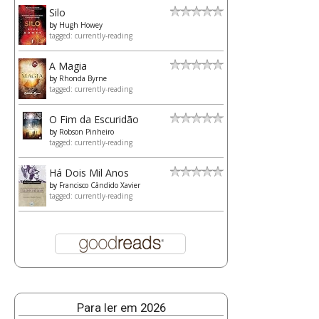
Silo
by
Hugh Howey
tagged: currently-reading
A Magia
by
Rhonda Byrne
tagged: currently-reading
O Fim da Escuridão
by
Robson Pinheiro
tagged: currently-reading
Há Dois Mil Anos
by
Francisco Cândido Xavier
tagged: currently-reading
Para ler em 2026