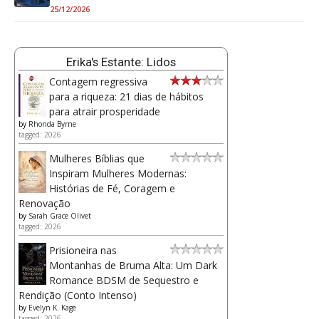
25/12/2026
Erika's Estante: Lidos
Contagem regressiva
para a riqueza: 21 dias de hábitos
para atrair prosperidade
by
Rhonda Byrne
tagged: 2026
Mulheres Bíblias que
Inspiram Mulheres Modernas:
Histórias de Fé, Coragem e
Renovação
by
Sarah Grace Olivet
tagged: 2026
Prisioneira nas
Montanhas de Bruma Alta: Um Dark
Romance BDSM de Sequestro e
Rendição (Conto Intenso)
by
Evelyn K. Kage
tagged: 2026