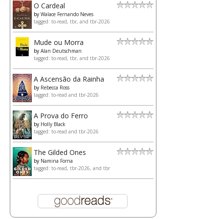
O Cardeal
by
Walace Fernando Neves
tagged: to-read, tbr, and tbr-2026
Mude ou Morra
by
Alan Deutschman
tagged: to-read, tbr, and tbr-2026
A Ascensão da Rainha
by
Rebecca Ross
tagged: to-read and tbr-2026
A Prova do Ferro
by
Holly Black
tagged: to-read and tbr-2026
The Gilded Ones
by
Namina Forna
tagged: to-read, tbr-2026, and tbr