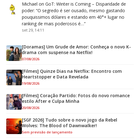
Michael
on
GoT: Winter is Coming – Disparidade de
poder
: “
O segredo é ser ousado, mesmo gastando
pouquissimos dólares e estando em 40°+ lugar no
ranking de mais poderosos é…
”
set 29, 14:11
[Doramas] Um Grude de Amor: Conheça o novo K-
drama com suspense na Netflix!
07/08/2026
[Filmes] Quinze Dias na Netflix: Encontro com
Heartstopper e Data Revelada
19/08/2026
[Filmes] Coração Partido: Fotos do novo romance
estilo After e Culpa Minha
20/08/2026
[SGF 2026] Tudo sobre o novo jogo da Rebel
Wolves: The Blood of Dawnwalker!
Sem previsão de lançamento