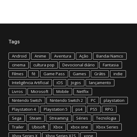
Tags
Android
Anime
Aventura
Ação
Bandai Namco
cinema
cultura pop
Devocional diário
Fantasia
Filmes
fé
Game Pass
Games
Grátis
indie
Inteligência Artificial
iOS
Jogos
lançamento
Livros
Microsoft
Mobile
Netflix
Nintendo Switch
Nintendo Switch 2
PC
playstation
Playstation 4
Playstation 5
ps4
PS5
RPG
Sega
Steam
Streaming
Séries
Tecnologia
Trailer
Ubisoft
Xbox
xbox one
Xbox Series
Xbox Series X
Xbox Series X|S
xone