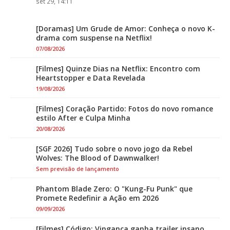
set 29, 14:11
[Doramas] Um Grude de Amor: Conheça o novo K-
drama com suspense na Netflix!
07/08/2026
[Filmes] Quinze Dias na Netflix: Encontro com
Heartstopper e Data Revelada
19/08/2026
[Filmes] Coração Partido: Fotos do novo romance
estilo After e Culpa Minha
20/08/2026
[SGF 2026] Tudo sobre o novo jogo da Rebel
Wolves: The Blood of Dawnwalker!
Sem previsão de lançamento
Phantom Blade Zero: O "Kung-Fu Punk" que
Promete Redefinir a Ação em 2026
09/09/2026
[Filmes] Código: Vingança ganha trailer insano