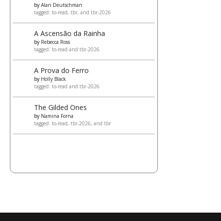
by
Alan Deutschman
tagged: to-read, tbr, and tbr-2026
A Ascensão da Rainha
by
Rebecca Ross
tagged: to-read and tbr-2026
A Prova do Ferro
by
Holly Black
tagged: to-read and tbr-2026
The Gilded Ones
by
Namina Forna
tagged: to-read, tbr-2026, and tbr