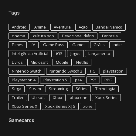
Tags
Android
Anime
Aventura
Ação
Bandai Namco
cinema
cultura pop
Devocional diário
Fantasia
Filmes
fé
Game Pass
Games
Grátis
indie
Inteligência Artificial
iOS
Jogos
lançamento
Livros
Microsoft
Mobile
Netflix
Nintendo Switch
Nintendo Switch 2
PC
playstation
Playstation 4
Playstation 5
ps4
PS5
RPG
Sega
Steam
Streaming
Séries
Tecnologia
Trailer
Ubisoft
Xbox
xbox one
Xbox Series
Xbox Series X
Xbox Series X|S
xone
Gamecards