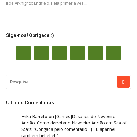
II de Arknights: Endfield. Pela primeira vez,...
Siga-nos! Obrigada!:)
PESQUISAR
POR:
Últimos Comentários
Erika Barreto
on
[Games]Desafios do Nevoeiro
Ancião: Como derrotar o Nevoeiro Ancião em Sea of
Stars
: “
Obrigada pelo comentário =} Eu apanhei
também heheheh
”