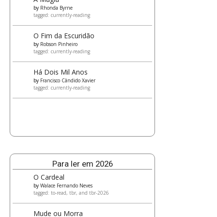
by
Rhonda Byrne
tagged: currently-reading
O Fim da Escuridão
by
Robson Pinheiro
tagged: currently-reading
Há Dois Mil Anos
by
Francisco Cândido Xavier
tagged: currently-reading
Para ler em 2026
O Cardeal
by
Walace Fernando Neves
tagged: to-read, tbr, and tbr-2026
Mude ou Morra