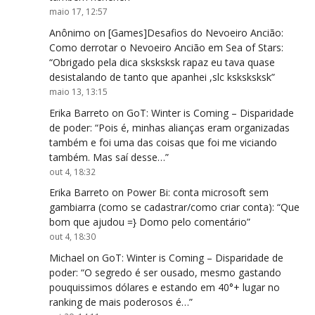
maio 17, 12:57
Anônimo
on
[Games]Desafios do Nevoeiro Ancião:
Como derrotar o Nevoeiro Ancião em Sea of Stars
:
“
Obrigado pela dica sksksksk rapaz eu tava quase
desistalando de tanto que apanhei ,slc ksksksksk
”
maio 13, 13:15
Erika Barreto
on
GoT: Winter is Coming – Disparidade
de poder
: “
Pois é, minhas alianças eram organizadas
também e foi uma das coisas que foi me viciando
também. Mas saí desse…
”
out 4, 18:32
Erika Barreto
on
Power Bi: conta microsoft sem
gambiarra (como se cadastrar/como criar conta)
: “
Que
bom que ajudou =} Domo pelo comentário
”
out 4, 18:30
Michael
on
GoT: Winter is Coming – Disparidade de
poder
: “
O segredo é ser ousado, mesmo gastando
pouquissimos dólares e estando em 40°+ lugar no
ranking de mais poderosos é…
”