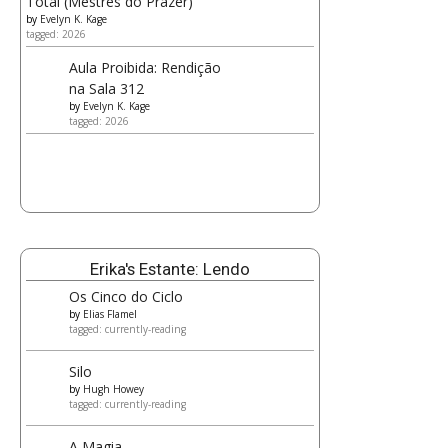
Total (Mestres do Prazer)
by
Evelyn K. Kage
tagged: 2026
Aula Proibida: Rendição
na Sala 312
by
Evelyn K. Kage
tagged: 2026
Erika's Estante: Lendo
Os Cinco do Ciclo
by
Elias Flamel
tagged: currently-reading
Silo
by
Hugh Howey
tagged: currently-reading
A Magia