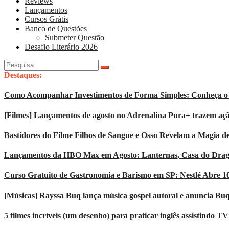
Reviews
Lançamentos
Cursos Grátis
Banco de Questões
Submeter Questão
Desafio Literário 2026
Pesquisar
por:
Destaques:
Como Acompanhar Investimentos de Forma Simples: Conheça o 
[Filmes] Lançamentos de agosto no Adrenalina Pura+ trazem açã
Bastidores do Filme Filhos de Sangue e Osso Revelam a Magia d
Lançamentos da HBO Max em Agosto: Lanternas, Casa do Dragão
Curso Gratuito de Gastronomia e Barismo em SP: Nestlé Abre 1
[Músicas] Rayssa Buq lança música gospel autoral e anuncia Bu
5 filmes incríveis (um desenho) para praticar inglês assistindo T