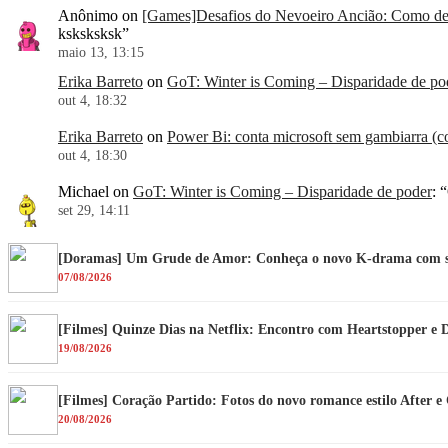
Anônimo
on
[Games]Desafios do Nevoeiro Ancião: Como der
ksksksksk
”
maio 13, 13:15
Erika Barreto
on
GoT: Winter is Coming – Disparidade de po
out 4, 18:32
Erika Barreto
on
Power Bi: conta microsoft sem gambiarra (co
out 4, 18:30
Michael
on
GoT: Winter is Coming – Disparidade de poder
: “
set 29, 14:11
[Doramas] Um Grude de Amor: Conheça o novo K-drama com su
07/08/2026
[Filmes] Quinze Dias na Netflix: Encontro com Heartstopper e 
19/08/2026
[Filmes] Coração Partido: Fotos do novo romance estilo After 
20/08/2026