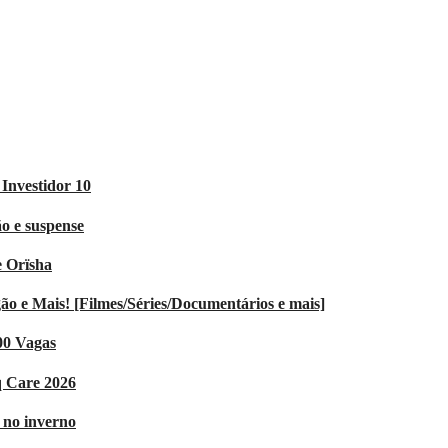
Investidor 10
o e suspense
e Orïsha
 e Mais! [Filmes/Séries/Documentários e mais]
00 Vagas
q Care 2026
V no inverno