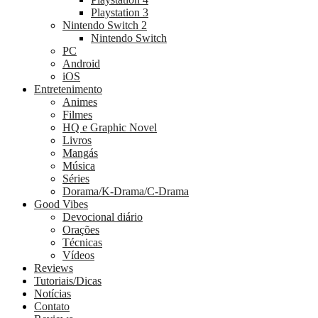
Playstation 3
Nintendo Switch 2
Nintendo Switch
PC
Android
iOS
Entretenimento
Animes
Filmes
HQ e Graphic Novel
Livros
Mangás
Música
Séries
Dorama/K-Drama/C-Drama
Good Vibes
Devocional diário
Orações
Técnicas
Vídeos
Reviews
Tutoriais/Dicas
Notícias
Contato