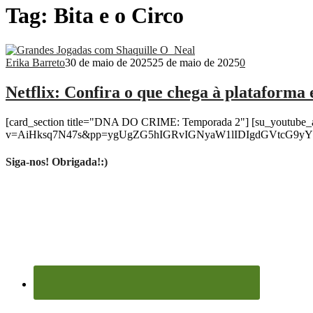
Tag:
Bita e o Circo
Erika Barreto
30 de maio de 2025
25 de maio de 2025
0
Netflix: Confira o que chega à plataforma
[card_section title="DNA DO CRIME: Temporada 2"] [su_youtube_
v=AiHksq7N47s&pp=ygUgZG5hIGRvIGNyaW1lIDIgdGVtcG9yYWRhIHRyYW
Siga-nos! Obrigada!:)