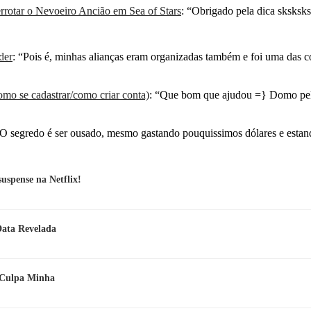
rotar o Nevoeiro Ancião em Sea of Stars
: “
Obrigado pela dica sksksksk
der
: “
Pois é, minhas alianças eram organizadas também e foi uma das 
mo se cadastrar/como criar conta)
: “
Que bom que ajudou =} Domo pel
O segredo é ser ousado, mesmo gastando pouquissimos dólares e esta
spense na Netflix!
Data Revelada
e Culpa Minha