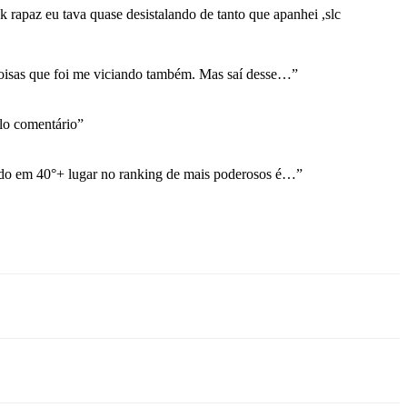
 rapaz eu tava quase desistalando de tanto que apanhei ,slc
coisas que foi me viciando também. Mas saí desse…
”
o comentário
”
ndo em 40°+ lugar no ranking de mais poderosos é…
”