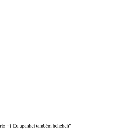
rio =} Eu apanhei também heheheh
”