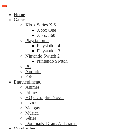
Pular
para
Home
o
Games
conteúdo
Xbox Series X|S
Xbox One
Xbox 360
Playstation 5
Playstation 4
Playstation 3
Nintendo Switch 2
Nintendo Switch
PC
Android
iOS
Entretenimento
Animes
Filmes
HQ e Graphic Novel
Livros
Mangás
Música
Séries
Dorama/K-Drama/C-Drama
Good Vibes