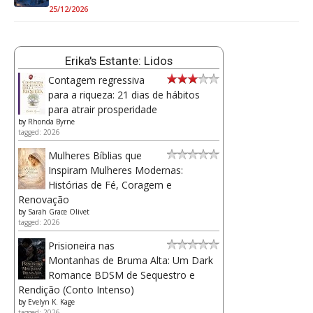
25/12/2026
Erika's Estante: Lidos
Contagem regressiva
para a riqueza: 21 dias de hábitos
para atrair prosperidade
by
Rhonda Byrne
tagged: 2026
Mulheres Bíblias que
Inspiram Mulheres Modernas:
Histórias de Fé, Coragem e
Renovação
by
Sarah Grace Olivet
tagged: 2026
Prisioneira nas
Montanhas de Bruma Alta: Um Dark
Romance BDSM de Sequestro e
Rendição (Conto Intenso)
by
Evelyn K. Kage
tagged: 2026