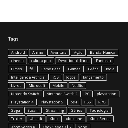
Tags
Android
Anime
Aventura
Ação
Bandai Namco
cinema
cultura pop
Devocional diário
Fantasia
Filmes
fé
Game Pass
Games
Grátis
indie
Inteligência Artificial
iOS
Jogos
lançamento
Livros
Microsoft
Mobile
Netflix
Nintendo Switch
Nintendo Switch 2
PC
playstation
Playstation 4
Playstation 5
ps4
PS5
RPG
Sega
Steam
Streaming
Séries
Tecnologia
Trailer
Ubisoft
Xbox
xbox one
Xbox Series
Xbox Series X
Xbox Series X|S
xone