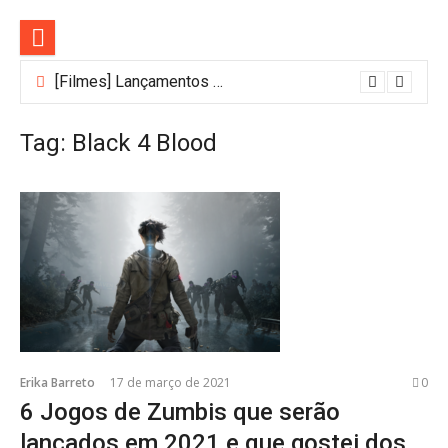
Pular
para
o
conteúdo
[Filmes] Lançamentos de agosto no Adrenalina Pura+ trazem ação e suspense
Tag:
Black 4 Blood
Erika Barreto
17 de março de 2021
0
6 Jogos de Zumbis que serão
lançados em 2021 e que gostei dos