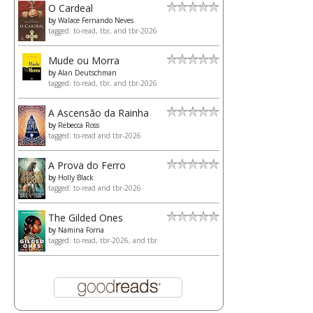
O Cardeal
by
Walace Fernando Neves
tagged: to-read, tbr, and tbr-2026
Mude ou Morra
by
Alan Deutschman
tagged: to-read, tbr, and tbr-2026
A Ascensão da Rainha
by
Rebecca Ross
tagged: to-read and tbr-2026
A Prova do Ferro
by
Holly Black
tagged: to-read and tbr-2026
The Gilded Ones
by
Namina Forna
tagged: to-read, tbr-2026, and tbr