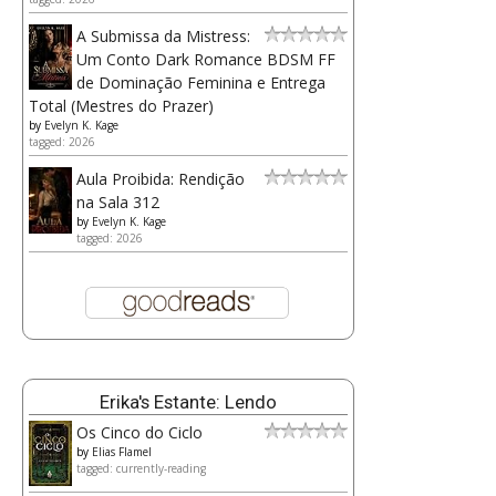
A Submissa da Mistress:
Um Conto Dark Romance BDSM FF
de Dominação Feminina e Entrega
Total (Mestres do Prazer)
by
Evelyn K. Kage
tagged: 2026
Aula Proibida: Rendição
na Sala 312
by
Evelyn K. Kage
tagged: 2026
Erika's Estante: Lendo
Os Cinco do Ciclo
by
Elias Flamel
tagged: currently-reading