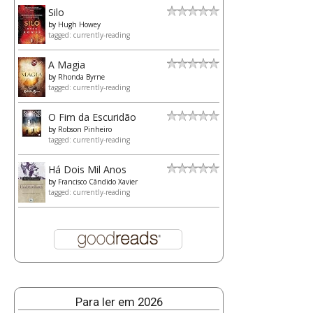
Silo
by
Hugh Howey
tagged: currently-reading
A Magia
by
Rhonda Byrne
tagged: currently-reading
O Fim da Escuridão
by
Robson Pinheiro
tagged: currently-reading
Há Dois Mil Anos
by
Francisco Cândido Xavier
tagged: currently-reading
Para ler em 2026