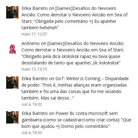
Erika Barreto
on
[Games]Desafios do Nevoeiro
Ancião: Como derrotar o Nevoeiro Ancião em Sea of
Stars
: “
Obrigada pelo comentário =} Eu apanhei
também heheheh
”
maio 17, 12:57
Anônimo
on
[Games]Desafios do Nevoeiro Ancião:
Como derrotar o Nevoeiro Ancião em Sea of Stars
:
“
Obrigado pela dica sksksksk rapaz eu tava quase
desistalando de tanto que apanhei ,slc ksksksksk
”
maio 13, 13:15
Erika Barreto
on
GoT: Winter is Coming – Disparidade
de poder
: “
Pois é, minhas alianças eram organizadas
também e foi uma das coisas que foi me viciando
também. Mas saí desse…
”
out 4, 18:32
Erika Barreto
on
Power Bi: conta microsoft sem
gambiarra (como se cadastrar/como criar conta)
: “
Que
bom que ajudou =} Domo pelo comentário
”
out 4, 18:30