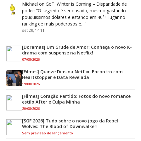
Michael
on
GoT: Winter is Coming – Disparidade de
poder
: “
O segredo é ser ousado, mesmo gastando
pouquissimos dólares e estando em 40°+ lugar no
ranking de mais poderosos é…
”
set 29, 14:11
[Doramas] Um Grude de Amor: Conheça o novo K-
drama com suspense na Netflix!
07/08/2026
[Filmes] Quinze Dias na Netflix: Encontro com
Heartstopper e Data Revelada
19/08/2026
[Filmes] Coração Partido: Fotos do novo romance
estilo After e Culpa Minha
20/08/2026
[SGF 2026] Tudo sobre o novo jogo da Rebel
Wolves: The Blood of Dawnwalker!
Sem previsão de lançamento