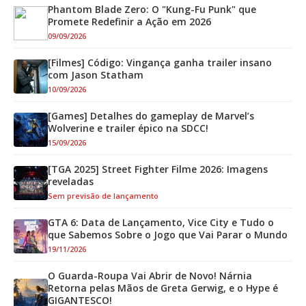
Phantom Blade Zero: O "Kung-Fu Punk" que
Promete Redefinir a Ação em 2026
09/09/2026
[Filmes] Código: Vingança ganha trailer insano
com Jason Statham
10/09/2026
[Games] Detalhes do gameplay de Marvel’s
Wolverine e trailer épico na SDCC!
15/09/2026
[TGA 2025] Street Fighter Filme 2026: Imagens
reveladas
Sem previsão de lançamento
GTA 6: Data de Lançamento, Vice City e Tudo o
que Sabemos Sobre o Jogo que Vai Parar o Mundo
19/11/2026
O Guarda-Roupa Vai Abrir de Novo! Nárnia
Retorna pelas Mãos de Greta Gerwig, e o Hype é
GIGANTESCO!