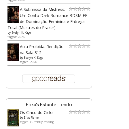
A Submissa da Mistress:
Um Conto Dark Romance BDSM FF
de Dominação Feminina e Entrega
Total (Mestres do Prazer)
by
Evelyn K. Kage
tagged: 2026
Aula Proibida: Rendição
na Sala 312
by
Evelyn K. Kage
tagged: 2026
Erika's Estante: Lendo
Os Cinco do Ciclo
by
Elias Flamel
tagged: currently-reading