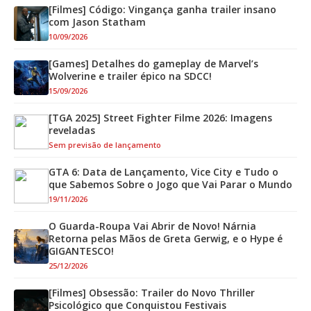
[Filmes] Código: Vingança ganha trailer insano
com Jason Statham
10/09/2026
[Games] Detalhes do gameplay de Marvel’s
Wolverine e trailer épico na SDCC!
15/09/2026
[TGA 2025] Street Fighter Filme 2026: Imagens
reveladas
Sem previsão de lançamento
GTA 6: Data de Lançamento, Vice City e Tudo o
que Sabemos Sobre o Jogo que Vai Parar o Mundo
19/11/2026
O Guarda-Roupa Vai Abrir de Novo! Nárnia
Retorna pelas Mãos de Greta Gerwig, e o Hype é
GIGANTESCO!
25/12/2026
[Filmes] Obsessão: Trailer do Novo Thriller
Psicológico que Conquistou Festivais