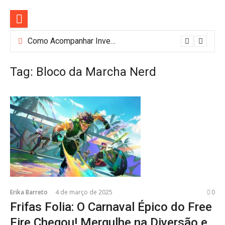
Pular
para
o
conteúdo
Como Acompanhar Investimentos de Forma Simples: Conheça o Investidor 10
Tag:
Bloco da Marcha Nerd
Erika Barreto
4 de março de 2025
0
Frifas Folia: O Carnaval Épico do Free
Fire Chegou! Mergulhe na Diversão e