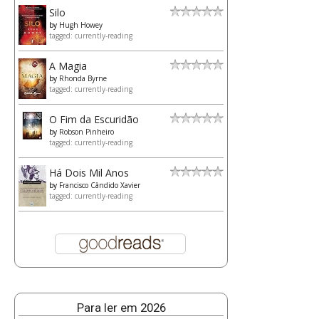
Silo
by
Hugh Howey
tagged: currently-reading
A Magia
by
Rhonda Byrne
tagged: currently-reading
O Fim da Escuridão
by
Robson Pinheiro
tagged: currently-reading
Há Dois Mil Anos
by
Francisco Cândido Xavier
tagged: currently-reading
Para ler em 2026