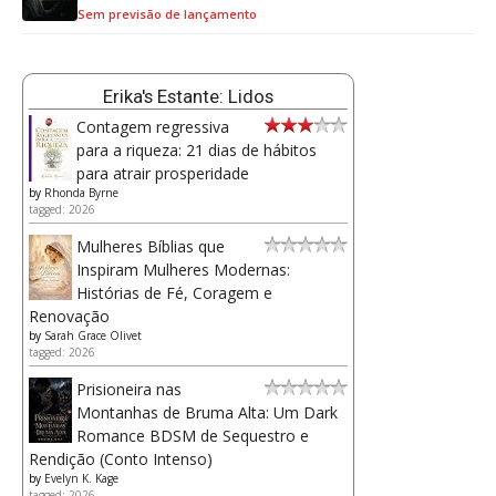
Sem previsão de lançamento
Erika's Estante: Lidos
Contagem regressiva
para a riqueza: 21 dias de hábitos
para atrair prosperidade
by
Rhonda Byrne
tagged: 2026
Mulheres Bíblias que
Inspiram Mulheres Modernas:
Histórias de Fé, Coragem e
Renovação
by
Sarah Grace Olivet
tagged: 2026
Prisioneira nas
Montanhas de Bruma Alta: Um Dark
Romance BDSM de Sequestro e
Rendição (Conto Intenso)
by
Evelyn K. Kage
tagged: 2026