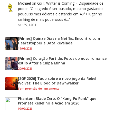
Michael
on
GoT: Winter is Coming – Disparidade de
poder
: “
O segredo é ser ousado, mesmo gastando
pouquissimos dólares e estando em 40°+ lugar no
ranking de mais poderosos é…
”
set 29, 14:11
[Filmes] Quinze Dias na Netflix: Encontro com
Heartstopper e Data Revelada
19/08/2026
[Filmes] Coração Partido: Fotos do novo romance
estilo After e Culpa Minha
20/08/2026
[SGF 2026] Tudo sobre o novo jogo da Rebel
Wolves: The Blood of Dawnwalker!
Sem previsão de lançamento
Phantom Blade Zero: O "Kung-Fu Punk" que
Promete Redefinir a Ação em 2026
09/09/2026