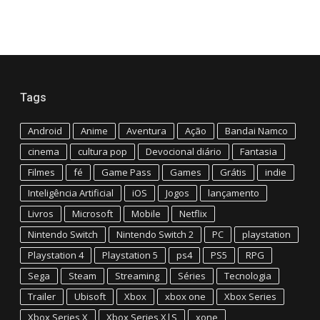
Tags
Android
Anime
Aventura
Ação
Bandai Namco
cinema
cultura pop
Devocional diário
Fantasia
Filmes
fé
Game Pass
Games
Grátis
indie
Inteligência Artificial
iOS
Jogos
lançamento
Livros
Microsoft
Mobile
Netflix
Nintendo Switch
Nintendo Switch 2
PC
playstation
Playstation 4
Playstation 5
ps4
PS5
RPG
Sega
Steam
Streaming
Séries
Tecnologia
Trailer
Ubisoft
Xbox
xbox one
Xbox Series
Xbox Series X
Xbox Series X|S
xone