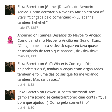
Erika Barreto
on
[Games]Desafios do Nevoeiro
Ancião: Como derrotar o Nevoeiro Ancião em Sea of
Stars
: “
Obrigada pelo comentário =} Eu apanhei
também heheheh
”
maio 17, 12:57
Anônimo
on
[Games]Desafios do Nevoeiro Ancião:
Como derrotar o Nevoeiro Ancião em Sea of Stars
:
“
Obrigado pela dica sksksksk rapaz eu tava quase
desistalando de tanto que apanhei ,slc ksksksksk
”
maio 13, 13:15
Erika Barreto
on
GoT: Winter is Coming – Disparidade
de poder
: “
Pois é, minhas alianças eram organizadas
também e foi uma das coisas que foi me viciando
também. Mas saí desse…
”
out 4, 18:32
Erika Barreto
on
Power Bi: conta microsoft sem
gambiarra (como se cadastrar/como criar conta)
: “
Que
bom que ajudou =} Domo pelo comentário
”
out 4, 18:30