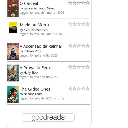
O Cardeal
by
Walace Fernando Neves
tagged: to-read, tbr, and tbr-2026
Mude ou Morra
by
Alan Deutschman
tagged: to-read, tbr, and tbr-2026
A Ascensão da Rainha
by
Rebecca Ross
tagged: to-read and tbr-2026
A Prova do Ferro
by
Holly Black
tagged: to-read and tbr-2026
The Gilded Ones
by
Namina Forna
tagged: to-read, tbr-2026, and tbr