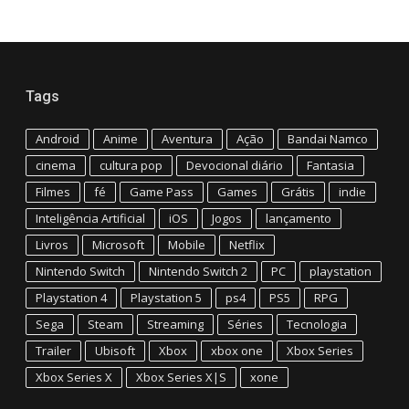
Tags
Android
Anime
Aventura
Ação
Bandai Namco
cinema
cultura pop
Devocional diário
Fantasia
Filmes
fé
Game Pass
Games
Grátis
indie
Inteligência Artificial
iOS
Jogos
lançamento
Livros
Microsoft
Mobile
Netflix
Nintendo Switch
Nintendo Switch 2
PC
playstation
Playstation 4
Playstation 5
ps4
PS5
RPG
Sega
Steam
Streaming
Séries
Tecnologia
Trailer
Ubisoft
Xbox
xbox one
Xbox Series
Xbox Series X
Xbox Series X|S
xone