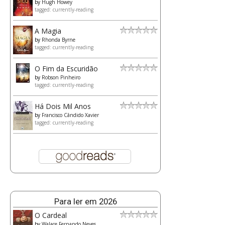
by
Hugh Howey
tagged: currently-reading
A Magia
by
Rhonda Byrne
tagged: currently-reading
O Fim da Escuridão
by
Robson Pinheiro
tagged: currently-reading
Há Dois Mil Anos
by
Francisco Cândido Xavier
tagged: currently-reading
Para ler em 2026
O Cardeal
by
Walace Fernando Neves