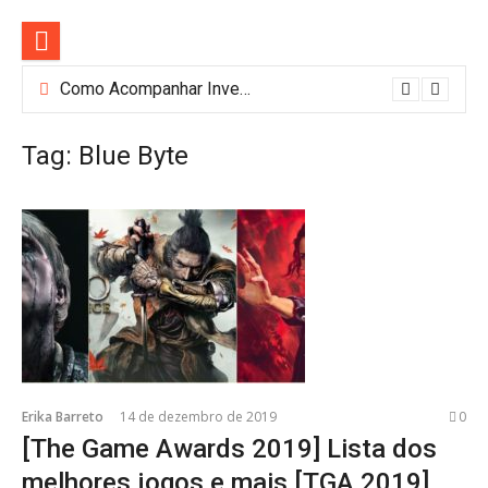
Pular
para
o
conteúdo
[Filmes] Lançamentos de agosto no Adrenalina Pura+ trazem ação e suspense
Como Acompanhar Investimentos de Forma Simples: Conheça o Investidor 10
Tag:
Blue Byte
Erika Barreto
14 de dezembro de 2019
0
[The Game Awards 2019] Lista dos
melhores jogos e mais [TGA 2019]