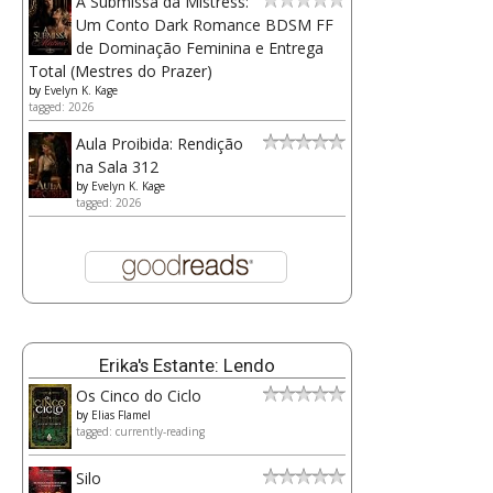
A Submissa da Mistress:
Um Conto Dark Romance BDSM FF
de Dominação Feminina e Entrega
Total (Mestres do Prazer)
by
Evelyn K. Kage
tagged: 2026
Aula Proibida: Rendição
na Sala 312
by
Evelyn K. Kage
tagged: 2026
Erika's Estante: Lendo
Os Cinco do Ciclo
by
Elias Flamel
tagged: currently-reading
Silo