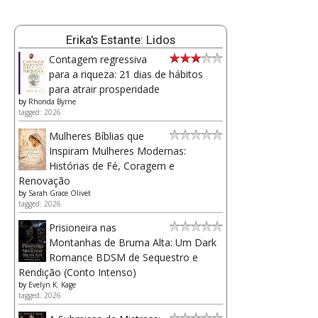
Erika's Estante: Lidos
Contagem regressiva
para a riqueza: 21 dias de hábitos
para atrair prosperidade
by
Rhonda Byrne
tagged: 2026
Mulheres Bíblias que
Inspiram Mulheres Modernas:
Histórias de Fé, Coragem e
Renovação
by
Sarah Grace Olivet
tagged: 2026
Prisioneira nas
Montanhas de Bruma Alta: Um Dark
Romance BDSM de Sequestro e
Rendição (Conto Intenso)
by
Evelyn K. Kage
tagged: 2026