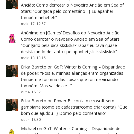
Ancião: Como derrotar o Nevoeiro Ancião em Sea of
Stars
: “
Obrigada pelo comentário =} Eu apanhei
também heheheh
”
maio 17, 12:57
Anônimo
on
[Games]Desafios do Nevoeiro Ancião:
Como derrotar o Nevoeiro Ancião em Sea of Stars
:
“
Obrigado pela dica sksksksk rapaz eu tava quase
desistalando de tanto que apanhei ,slc ksksksksk
”
maio 13, 13:15
Erika Barreto
on
GoT: Winter is Coming – Disparidade
de poder
: “
Pois é, minhas alianças eram organizadas
também e foi uma das coisas que foi me viciando
também. Mas saí desse…
”
out 4, 18:32
Erika Barreto
on
Power Bi: conta microsoft sem
gambiarra (como se cadastrar/como criar conta)
: “
Que
bom que ajudou =} Domo pelo comentário
”
out 4, 18:30
Michael
on
GoT: Winter is Coming – Disparidade de