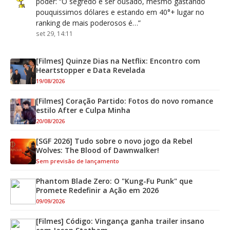
poder
: “
O segredo é ser ousado, mesmo gastando
pouquissimos dólares e estando em 40°+ lugar no
ranking de mais poderosos é…
”
set 29, 14:11
[Filmes] Quinze Dias na Netflix: Encontro com
Heartstopper e Data Revelada
19/08/2026
[Filmes] Coração Partido: Fotos do novo romance
estilo After e Culpa Minha
20/08/2026
[SGF 2026] Tudo sobre o novo jogo da Rebel
Wolves: The Blood of Dawnwalker!
Sem previsão de lançamento
Phantom Blade Zero: O "Kung-Fu Punk" que
Promete Redefinir a Ação em 2026
09/09/2026
[Filmes] Código: Vingança ganha trailer insano