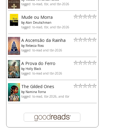
tagged: to-read, tbr, and tbr-2026
Mude ou Morra
by
Alan Deutschman
tagged: to-read, tbr, and tbr-2026
A Ascensão da Rainha
by
Rebecca Ross
tagged: to-read and tbr-2026
A Prova do Ferro
by
Holly Black
tagged: to-read and tbr-2026
The Gilded Ones
by
Namina Forna
tagged: to-read, tbr-2026, and tbr