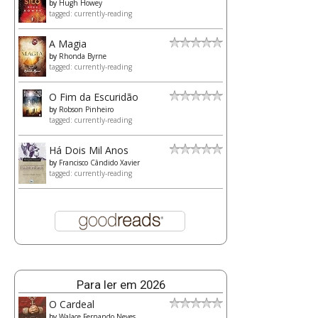
by
Hugh Howey
tagged: currently-reading
A Magia
by
Rhonda Byrne
tagged: currently-reading
O Fim da Escuridão
by
Robson Pinheiro
tagged: currently-reading
Há Dois Mil Anos
by
Francisco Cândido Xavier
tagged: currently-reading
Para ler em 2026
O Cardeal
by
Walace Fernando Neves