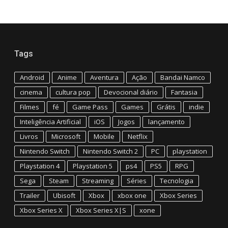
Tags
Android
Anime
Aventura
Ação
Bandai Namco
cinema
cultura pop
Devocional diário
Fantasia
Filmes
fé
Game Pass
Games
Grátis
indie
Inteligência Artificial
iOS
Jogos
lançamento
Livros
Microsoft
Mobile
Netflix
Nintendo Switch
Nintendo Switch 2
PC
playstation
Playstation 4
Playstation 5
ps4
PS5
RPG
Sega
Steam
Streaming
Séries
Tecnologia
Trailer
Ubisoft
Xbox
xbox one
Xbox Series
Xbox Series X
Xbox Series X|S
xone