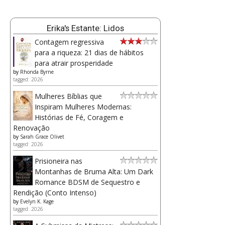
Erika's Estante: Lidos
Contagem regressiva
para a riqueza: 21 dias de hábitos
para atrair prosperidade
by
Rhonda Byrne
tagged: 2026
Mulheres Bíblias que
Inspiram Mulheres Modernas:
Histórias de Fé, Coragem e
Renovação
by
Sarah Grace Olivet
tagged: 2026
Prisioneira nas
Montanhas de Bruma Alta: Um Dark
Romance BDSM de Sequestro e
Rendição (Conto Intenso)
by
Evelyn K. Kage
tagged: 2026