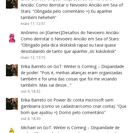
Ancião: Como derrotar o Nevoeiro Ancião em Sea of
Stars
: “
Obrigada pelo comentário =} Eu apanhei
também heheheh
”
maio 17, 12:57
Anônimo
on
[Games]Desafios do Nevoeiro Ancião:
Como derrotar o Nevoeiro Ancião em Sea of Stars
:
“
Obrigado pela dica sksksksk rapaz eu tava quase
desistalando de tanto que apanhei ,slc ksksksksk
”
maio 13, 13:15
Erika Barreto
on
GoT: Winter is Coming – Disparidade
de poder
: “
Pois é, minhas alianças eram organizadas
também e foi uma das coisas que foi me viciando
também. Mas saí desse…
”
out 4, 18:32
Erika Barreto
on
Power Bi: conta microsoft sem
gambiarra (como se cadastrar/como criar conta)
: “
Que
bom que ajudou =} Domo pelo comentário
”
out 4, 18:30
Michael
on
GoT: Winter is Coming – Disparidade de