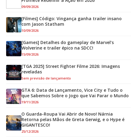
Promete Redefinir a Ação em 2026
09/09/2026
[Filmes] Código: Vingança ganha trailer insano
com Jason Statham
10/09/2026
[Games] Detalhes do gameplay de Marvel’s
Wolverine e trailer épico na SDCC!
15/09/2026
[TGA 2025] Street Fighter Filme 2026: Imagens
reveladas
Sem previsão de lançamento
GTA 6: Data de Lançamento, Vice City e Tudo o
que Sabemos Sobre o Jogo que Vai Parar o Mundo
19/11/2026
O Guarda-Roupa Vai Abrir de Novo! Nárnia
Retorna pelas Mãos de Greta Gerwig, e o Hype é
GIGANTESCO!
25/12/2026