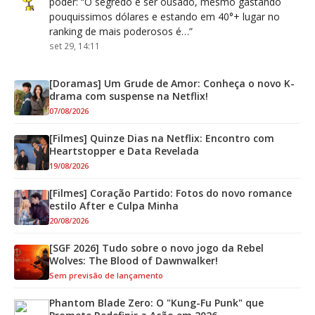
poder
: “
O segredo é ser ousado, mesmo gastando
pouquissimos dólares e estando em 40°+ lugar no
ranking de mais poderosos é…
”
set 29, 14:11
[Doramas] Um Grude de Amor: Conheça o novo K-
drama com suspense na Netflix!
07/08/2026
[Filmes] Quinze Dias na Netflix: Encontro com
Heartstopper e Data Revelada
19/08/2026
[Filmes] Coração Partido: Fotos do novo romance
estilo After e Culpa Minha
20/08/2026
[SGF 2026] Tudo sobre o novo jogo da Rebel
Wolves: The Blood of Dawnwalker!
Sem previsão de lançamento
Phantom Blade Zero: O "Kung-Fu Punk" que