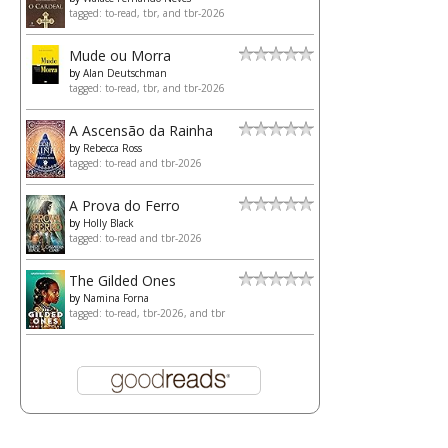
tagged: to-read, tbr, and tbr-2026
Mude ou Morra
by
Alan Deutschman
tagged: to-read, tbr, and tbr-2026
A Ascensão da Rainha
by
Rebecca Ross
tagged: to-read and tbr-2026
A Prova do Ferro
by
Holly Black
tagged: to-read and tbr-2026
The Gilded Ones
by
Namina Forna
tagged: to-read, tbr-2026, and tbr