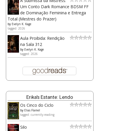
A Submissa da Mistress:
Um Conto Dark Romance BDSM FF
de Dominação Feminina e Entrega
Total (Mestres do Prazer)
by
Evelyn K. Kage
tagged: 2026
Aula Proibida: Rendição
na Sala 312
by
Evelyn K. Kage
tagged: 2026
Erika's Estante: Lendo
Os Cinco do Ciclo
by
Elias Flamel
tagged: currently-reading
Silo