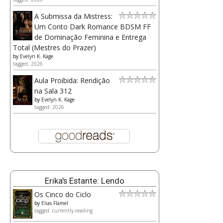
A Submissa da Mistress:
Um Conto Dark Romance BDSM FF
de Dominação Feminina e Entrega
Total (Mestres do Prazer)
by
Evelyn K. Kage
tagged: 2026
Aula Proibida: Rendição
na Sala 312
by
Evelyn K. Kage
tagged: 2026
Erika's Estante: Lendo
Os Cinco do Ciclo
by
Elias Flamel
tagged: currently-reading