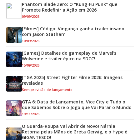
Phantom Blade Zero: O "Kung-Fu Punk" que
Promete Redefinir a Ação em 2026
09/09/2026
[Filmes] Código: Vingança ganha trailer insano
com Jason Statham
10/09/2026
[Games] Detalhes do gameplay de Marvel’s
Wolverine e trailer épico na SDCC!
15/09/2026
[TGA 2025] Street Fighter Filme 2026: Imagens
reveladas
Sem previsão de lançamento
GTA 6: Data de Lançamento, Vice City e Tudo o
que Sabemos Sobre o Jogo que Vai Parar o Mundo
19/11/2026
O Guarda-Roupa Vai Abrir de Novo! Nárnia
Retorna pelas Mãos de Greta Gerwig, e o Hype é
GIGANTESCO!