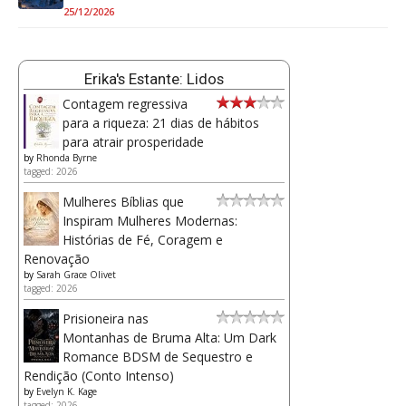
25/12/2026
Erika's Estante: Lidos
Contagem regressiva
para a riqueza: 21 dias de hábitos
para atrair prosperidade
by
Rhonda Byrne
tagged: 2026
Mulheres Bíblias que
Inspiram Mulheres Modernas:
Histórias de Fé, Coragem e
Renovação
by
Sarah Grace Olivet
tagged: 2026
Prisioneira nas
Montanhas de Bruma Alta: Um Dark
Romance BDSM de Sequestro e
Rendição (Conto Intenso)
by
Evelyn K. Kage
tagged: 2026