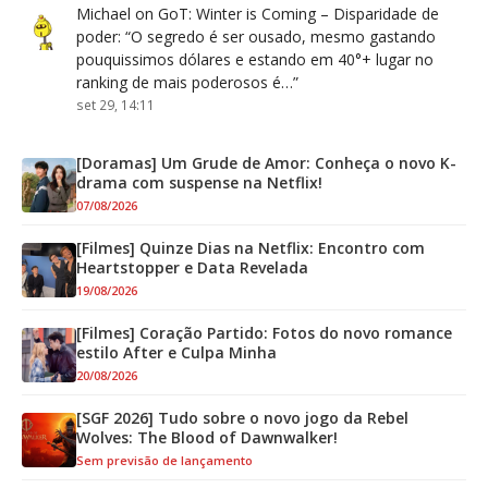
Michael
on
GoT: Winter is Coming – Disparidade de
poder
: “
O segredo é ser ousado, mesmo gastando
pouquissimos dólares e estando em 40°+ lugar no
ranking de mais poderosos é…
”
set 29, 14:11
[Doramas] Um Grude de Amor: Conheça o novo K-
drama com suspense na Netflix!
07/08/2026
[Filmes] Quinze Dias na Netflix: Encontro com
Heartstopper e Data Revelada
19/08/2026
[Filmes] Coração Partido: Fotos do novo romance
estilo After e Culpa Minha
20/08/2026
[SGF 2026] Tudo sobre o novo jogo da Rebel
Wolves: The Blood of Dawnwalker!
Sem previsão de lançamento