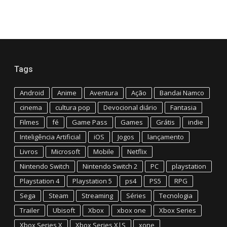
Tags
Android
Anime
Aventura
Ação
Bandai Namco
cinema
cultura pop
Devocional diário
Fantasia
Filmes
fé
Game Pass
Games
Grátis
indie
Inteligência Artificial
iOS
Jogos
lançamento
Livros
Microsoft
Mobile
Netflix
Nintendo Switch
Nintendo Switch 2
PC
playstation
Playstation 4
Playstation 5
ps4
PS5
RPG
Sega
Steam
Streaming
Séries
Tecnologia
Trailer
Ubisoft
Xbox
xbox one
Xbox Series
Xbox Series X
Xbox Series X|S
xone