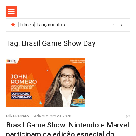
Pular
para
o
conteúdo
[Filmes] Lançamentos de agosto no Adrenalina Pura+ trazem ação e suspense
Tag:
Brasil Game Show Day
Erika Barreto
9 de outubro de 2020
0
Brasil Game Show: Nintendo e Marvel
participam da edição especial do