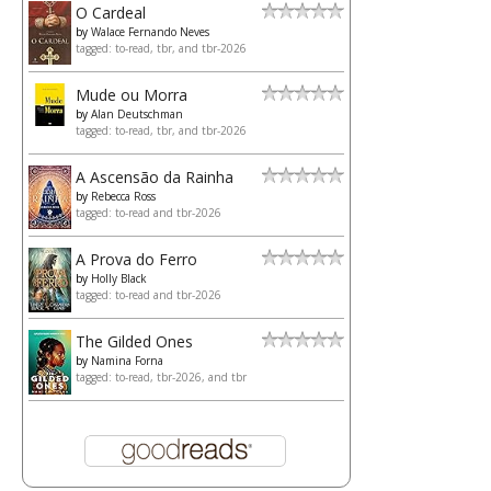
O Cardeal
by
Walace Fernando Neves
tagged: to-read, tbr, and tbr-2026
Mude ou Morra
by
Alan Deutschman
tagged: to-read, tbr, and tbr-2026
A Ascensão da Rainha
by
Rebecca Ross
tagged: to-read and tbr-2026
A Prova do Ferro
by
Holly Black
tagged: to-read and tbr-2026
The Gilded Ones
by
Namina Forna
tagged: to-read, tbr-2026, and tbr