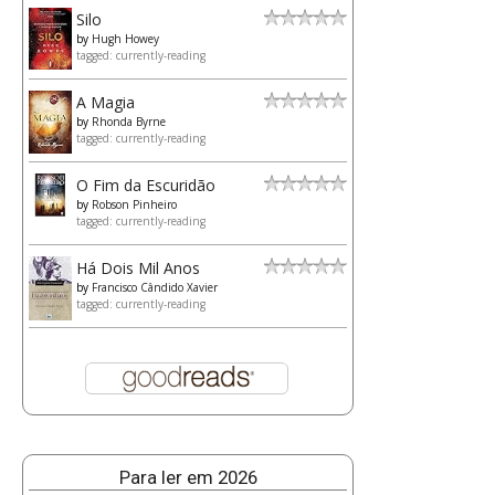
Silo
by
Hugh Howey
tagged: currently-reading
A Magia
by
Rhonda Byrne
tagged: currently-reading
O Fim da Escuridão
by
Robson Pinheiro
tagged: currently-reading
Há Dois Mil Anos
by
Francisco Cândido Xavier
tagged: currently-reading
Para ler em 2026