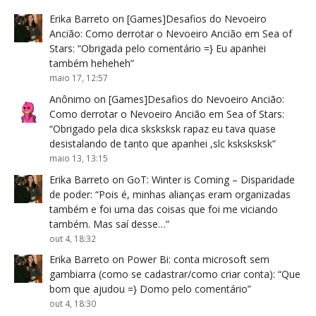
Erika Barreto
on
[Games]Desafios do Nevoeiro
Ancião: Como derrotar o Nevoeiro Ancião em Sea of
Stars
: “
Obrigada pelo comentário =} Eu apanhei
também heheheh
”
maio 17, 12:57
Anônimo
on
[Games]Desafios do Nevoeiro Ancião:
Como derrotar o Nevoeiro Ancião em Sea of Stars
:
“
Obrigado pela dica sksksksk rapaz eu tava quase
desistalando de tanto que apanhei ,slc ksksksksk
”
maio 13, 13:15
Erika Barreto
on
GoT: Winter is Coming – Disparidade
de poder
: “
Pois é, minhas alianças eram organizadas
também e foi uma das coisas que foi me viciando
também. Mas saí desse…
”
out 4, 18:32
Erika Barreto
on
Power Bi: conta microsoft sem
gambiarra (como se cadastrar/como criar conta)
: “
Que
bom que ajudou =} Domo pelo comentário
”
out 4, 18:30