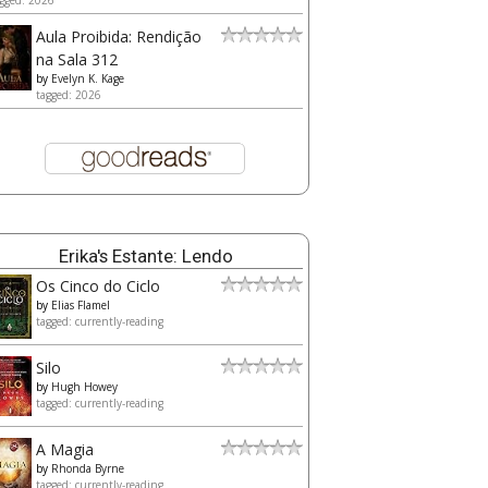
gged: 2026
Aula Proibida: Rendição
na Sala 312
by
Evelyn K. Kage
tagged: 2026
Erika's Estante: Lendo
Os Cinco do Ciclo
by
Elias Flamel
tagged: currently-reading
Silo
by
Hugh Howey
tagged: currently-reading
A Magia
by
Rhonda Byrne
tagged: currently-reading