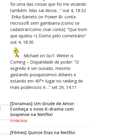
foi uma das coisas que foi me viciando
também. Mas saí desse…
”
out 4, 18:32
Erika Barreto
on
Power Bi: conta
microsoft sem gambiarra (como se
cadastrar/como criar conta)
: “
Que bom
que ajudou =} Domo pelo comentário
”
out 4, 18:30
Michael
on
GoT: Winter is
Coming – Disparidade de poder
: “
O
segredo é ser ousado, mesmo
gastando pouquissimos dólares e
estando em 40°+ lugar no ranking de
mais poderosos é…
”
set 29, 14:11
[Doramas] Um Grude de Amor:
Conheça o novo K-drama com
suspense na Netflix!
07/08/2026
[Filmes] Quinze Dias na Netflix: