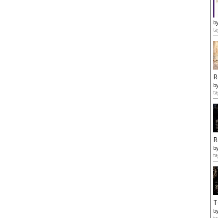
b
ta
R
b
ta
R
b
ta
T
b