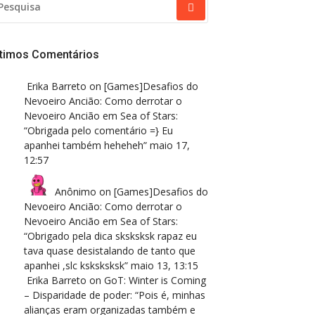
R:
ltimos Comentários
Erika Barreto
on
[Games]Desafios do
Nevoeiro Ancião: Como derrotar o
Nevoeiro Ancião em Sea of Stars
:
“
Obrigada pelo comentário =} Eu
apanhei também heheheh
”
maio 17,
12:57
Anônimo
on
[Games]Desafios do
Nevoeiro Ancião: Como derrotar o
Nevoeiro Ancião em Sea of Stars
:
“
Obrigado pela dica sksksksk rapaz eu
tava quase desistalando de tanto que
apanhei ,slc ksksksksk
”
maio 13, 13:15
Erika Barreto
on
GoT: Winter is Coming
– Disparidade de poder
: “
Pois é, minhas
alianças eram organizadas também e