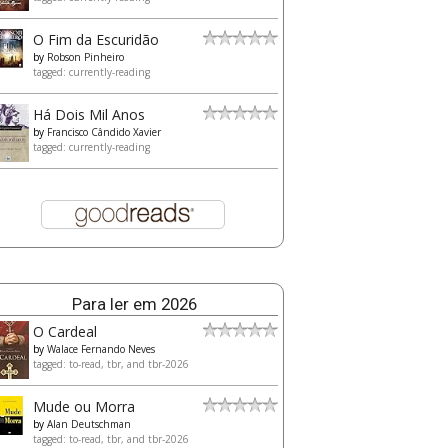
O Fim da Escuridão
by
Robson Pinheiro
tagged: currently-reading
Há Dois Mil Anos
by
Francisco Cândido Xavier
tagged: currently-reading
Para ler em 2026
O Cardeal
by
Walace Fernando Neves
tagged: to-read, tbr, and tbr-2026
Mude ou Morra
by
Alan Deutschman
tagged: to-read, tbr, and tbr-2026