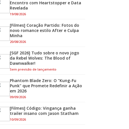
Encontro com Heartstopper e Data
Revelada
19/08/2026
[Filmes] Coração Partido: Fotos do
novo romance estilo After e Culpa
Minha
20/08/2026
[SGF 2026] Tudo sobre o novo jogo
da Rebel Wolves: The Blood of
Dawnwalker!
Sem previsão de lançamento
Phantom Blade Zero: O "Kung-Fu
Punk" que Promete Redefinir a Ação
em 2026
09/09/2026
[Filmes] Código: Vingança ganha
trailer insano com Jason Statham
10/09/2026