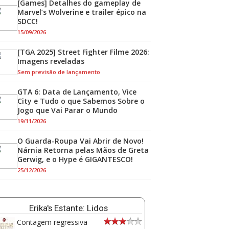
[Games] Detalhes do gameplay de
Marvel’s Wolverine e trailer épico na
SDCC!
15/09/2026
[TGA 2025] Street Fighter Filme 2026:
Imagens reveladas
Sem previsão de lançamento
GTA 6: Data de Lançamento, Vice
City e Tudo o que Sabemos Sobre o
Jogo que Vai Parar o Mundo
19/11/2026
O Guarda-Roupa Vai Abrir de Novo!
Nárnia Retorna pelas Mãos de Greta
Gerwig, e o Hype é GIGANTESCO!
25/12/2026
Erika's Estante: Lidos
Contagem regressiva