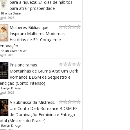
para a riqueza: 21 dias de hábitos
para atrair prosperidade
y
Rhonda Byrne
gged: 2026
Mulheres Bíblias que
Inspiram Mulheres Modernas:
Histórias de Fé, Coragem e
enovação
y
Sarah Grace Olivet
gged: 2026
Prisioneira nas
Montanhas de Bruma Alta: Um Dark
Romance BDSM de Sequestro e
endição (Conto Intenso)
y
Evelyn K. Kage
gged: 2026
A Submissa da Mistress:
Um Conto Dark Romance BDSM FF
de Dominação Feminina e Entrega
otal (Mestres do Prazer)
y
Evelyn K. Kage