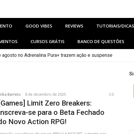
MENTO
GOOD VIBES
REVIEWS
TUTORIAIS/DICAS
MENTOS
CURSOS GRÁTIS
BANCO DE QUESTÕES
 agosto no Adrenalina Pura+ trazem ação e suspense
Si
rika Barreto
8 de dezembro de 2025
0
[Games] Limit Zero Breakers:
Inscreva-se para o Beta Fechado
do Novo Action RPG!
PE
Atenção, caçadores de novos RPGs! A NCSOFT, a mente por