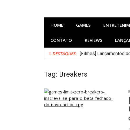
Pular
para
o
conteúdo
HOME
GAMES
ENTRETENI
CONTATO
REVIEWS
LANÇA
DESTAQUES:
[Filmes] Lançamentos de
Tag:
Breakers
E