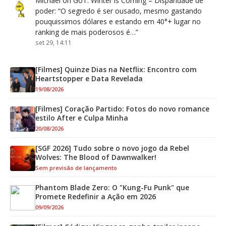
Michael
on
GoT: Winter is Coming – Disparidade de
poder
: “
O segredo é ser ousado, mesmo gastando
pouquissimos dólares e estando em 40°+ lugar no
ranking de mais poderosos é…
”
set 29, 14:11
[Filmes] Quinze Dias na Netflix: Encontro com
Heartstopper e Data Revelada
19/08/2026
[Filmes] Coração Partido: Fotos do novo romance
estilo After e Culpa Minha
20/08/2026
[SGF 2026] Tudo sobre o novo jogo da Rebel
Wolves: The Blood of Dawnwalker!
Sem previsão de lançamento
Phantom Blade Zero: O "Kung-Fu Punk" que
Promete Redefinir a Ação em 2026
09/09/2026