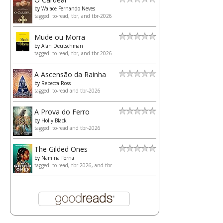
by
Walace Fernando Neves
tagged: to-read, tbr, and tbr-2026
Mude ou Morra
by
Alan Deutschman
tagged: to-read, tbr, and tbr-2026
A Ascensão da Rainha
by
Rebecca Ross
tagged: to-read and tbr-2026
A Prova do Ferro
by
Holly Black
tagged: to-read and tbr-2026
The Gilded Ones
by
Namina Forna
tagged: to-read, tbr-2026, and tbr