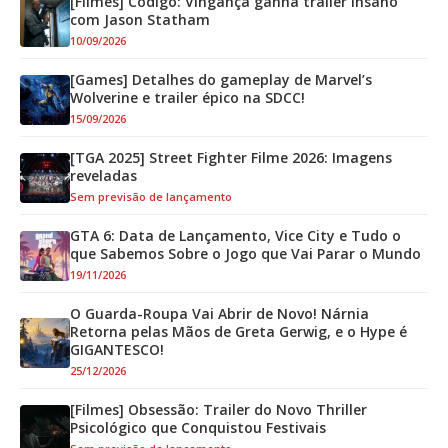
[Filmes] Código: Vingança ganha trailer insano
com Jason Statham
10/09/2026
[Games] Detalhes do gameplay de Marvel’s
Wolverine e trailer épico na SDCC!
15/09/2026
[TGA 2025] Street Fighter Filme 2026: Imagens
reveladas
Sem previsão de lançamento
GTA 6: Data de Lançamento, Vice City e Tudo o
que Sabemos Sobre o Jogo que Vai Parar o Mundo
19/11/2026
O Guarda-Roupa Vai Abrir de Novo! Nárnia
Retorna pelas Mãos de Greta Gerwig, e o Hype é
GIGANTESCO!
25/12/2026
[Filmes] Obsessão: Trailer do Novo Thriller
Psicológico que Conquistou Festivais