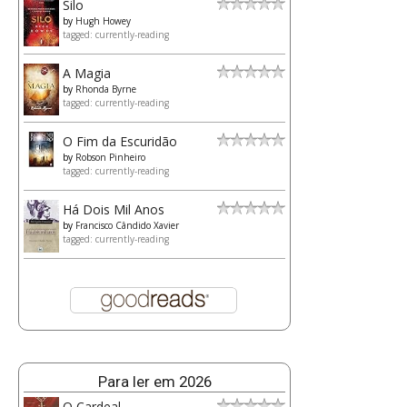
Silo
by
Hugh Howey
tagged: currently-reading
A Magia
by
Rhonda Byrne
tagged: currently-reading
O Fim da Escuridão
by
Robson Pinheiro
tagged: currently-reading
Há Dois Mil Anos
by
Francisco Cândido Xavier
tagged: currently-reading
Para ler em 2026
O Cardeal