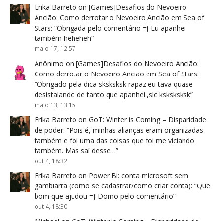
Erika Barreto
on
[Games]Desafios do Nevoeiro
Ancião: Como derrotar o Nevoeiro Ancião em Sea of
Stars
: “
Obrigada pelo comentário =} Eu apanhei
também heheheh
”
maio 17, 12:57
Anônimo
on
[Games]Desafios do Nevoeiro Ancião:
Como derrotar o Nevoeiro Ancião em Sea of Stars
:
“
Obrigado pela dica sksksksk rapaz eu tava quase
desistalando de tanto que apanhei ,slc ksksksksk
”
maio 13, 13:15
Erika Barreto
on
GoT: Winter is Coming – Disparidade
de poder
: “
Pois é, minhas alianças eram organizadas
também e foi uma das coisas que foi me viciando
também. Mas saí desse…
”
out 4, 18:32
Erika Barreto
on
Power Bi: conta microsoft sem
gambiarra (como se cadastrar/como criar conta)
: “
Que
bom que ajudou =} Domo pelo comentário
”
out 4, 18:30