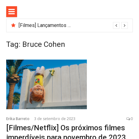
Pular
para
o
conteúdo
[Filmes] Lançamentos de agosto no Adrenalina Pura+ trazem ação e suspense
Tag:
Bruce Cohen
Erika Barreto
3 de setembro de 2023
0
[Filmes/Netflix] Os próximos filmes
imperdíveis para novembro de 2023