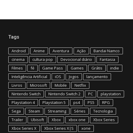
Tags
Android
Anime
Aventura
Ação
Bandai Namco
cinema
cultura pop
Devocional diário
Fantasia
Filmes
fé
Game Pass
Games
Grátis
indie
Inteligência Artificial
iOS
Jogos
lançamento
Livros
Microsoft
Mobile
Netflix
Nintendo Switch
Nintendo Switch 2
PC
playstation
Playstation 4
Playstation 5
ps4
PS5
RPG
Sega
Steam
Streaming
Séries
Tecnologia
Trailer
Ubisoft
Xbox
xbox one
Xbox Series
Xbox Series X
Xbox Series X|S
xone