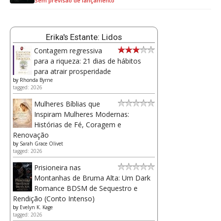
Sem previsão de lançamento
Erika's Estante: Lidos
Contagem regressiva
para a riqueza: 21 dias de hábitos
para atrair prosperidade
by
Rhonda Byrne
tagged: 2026
Mulheres Bíblias que
Inspiram Mulheres Modernas:
Histórias de Fé, Coragem e
Renovação
by
Sarah Grace Olivet
tagged: 2026
Prisioneira nas
Montanhas de Bruma Alta: Um Dark
Romance BDSM de Sequestro e
Rendição (Conto Intenso)
by
Evelyn K. Kage
tagged: 2026