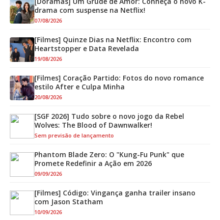
[Doramas] Um Grude de Amor: Conheça o novo K-
drama com suspense na Netflix!
07/08/2026
[Filmes] Quinze Dias na Netflix: Encontro com
Heartstopper e Data Revelada
19/08/2026
[Filmes] Coração Partido: Fotos do novo romance
estilo After e Culpa Minha
20/08/2026
[SGF 2026] Tudo sobre o novo jogo da Rebel
Wolves: The Blood of Dawnwalker!
Sem previsão de lançamento
Phantom Blade Zero: O "Kung-Fu Punk" que
Promete Redefinir a Ação em 2026
09/09/2026
[Filmes] Código: Vingança ganha trailer insano
com Jason Statham
10/09/2026