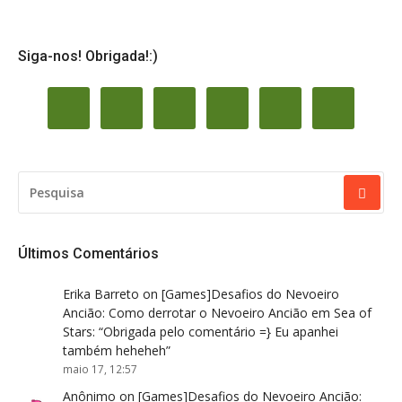
Siga-nos! Obrigada!:)
PESQUISAR
POR:
Últimos Comentários
Erika Barreto
on
[Games]Desafios do Nevoeiro
Ancião: Como derrotar o Nevoeiro Ancião em Sea of
Stars
: “
Obrigada pelo comentário =} Eu apanhei
também heheheh
”
maio 17, 12:57
Anônimo
on
[Games]Desafios do Nevoeiro Ancião: