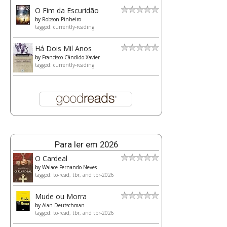
O Fim da Escuridão
by
Robson Pinheiro
tagged: currently-reading
Há Dois Mil Anos
by
Francisco Cândido Xavier
tagged: currently-reading
Para ler em 2026
O Cardeal
by
Walace Fernando Neves
tagged: to-read, tbr, and tbr-2026
Mude ou Morra
by
Alan Deutschman
tagged: to-read, tbr, and tbr-2026