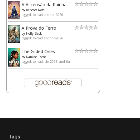
A Ascensão da Rainha
by
Rebecca Ross
tagged: to-read and tbr-2026
A Prova do Ferro
by
Holly Black
tagged: to-read and tbr-2026
The Gilded Ones
by
Namina Forna
tagged: to-read, tbr-2026, and tbr
Tags