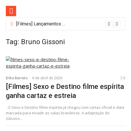
Pular
para
o
conteúdo
[Filmes] Lançamentos de agosto no Adrenalina Pura+ trazem ação e suspense
Tag:
Bruno Gissoni
Erika Barreto
6 de abril de 2026
0
[Filmes] Sexo e Destino filme espírita
ganha cartaz e estreia
O Sexo e Destino filme espírita já chegou com cartaz oficial e data
marcada para invadir as salas brasileiras. A adaptação do
clássico...