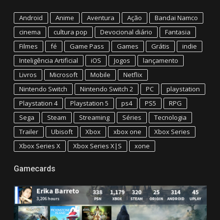
Android
Anime
Aventura
Ação
Bandai Namco
cinema
cultura pop
Devocional diário
Fantasia
Filmes
fé
Game Pass
Games
Grátis
indie
Inteligência Artificial
iOS
Jogos
lançamento
Livros
Microsoft
Mobile
Netflix
Nintendo Switch
Nintendo Switch 2
PC
playstation
Playstation 4
Playstation 5
ps4
PS5
RPG
Sega
Steam
Streaming
Séries
Tecnologia
Trailer
Ubisoft
Xbox
xbox one
Xbox Series
Xbox Series X
Xbox Series X|S
xone
Gamecards