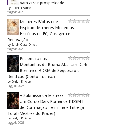
para atrair prosperidade
by
Rhonda Byrne
tagged: 2026
Mulheres Bíblias que
Inspiram Mulheres Modernas:
Histórias de Fé, Coragem e
Renovação
by
Sarah Grace Olivet
tagged: 2026
Prisioneira nas
Montanhas de Bruma Alta: Um Dark
Romance BDSM de Sequestro e
Rendição (Conto Intenso)
by
Evelyn K. Kage
tagged: 2026
A Submissa da Mistress:
Um Conto Dark Romance BDSM FF
de Dominação Feminina e Entrega
Total (Mestres do Prazer)
by
Evelyn K. Kage
tagged: 2026