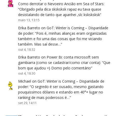
Como derrotar o Nevoeiro Ancião em Sea of Stars
:
“
Obrigado pela dica sksksksk rapaz eu tava quase
desistalando de tanto que apanhei ,slc ksksksksk
”
maio 13, 13:15
Erika Barreto
on
GoT: Winter is Coming – Disparidade
de poder
: “
Pois é, minhas alianças eram organizadas
também e foi uma das coisas que foi me viciando
também. Mas saí desse…
”
out 4, 18:32
Erika Barreto
on
Power Bi: conta microsoft sem
gambiarra (como se cadastrar/como criar conta)
: “
Que
bom que ajudou =} Domo pelo comentário
”
out 4, 18:30
Michael
on
GoT: Winter is Coming – Disparidade de
poder
: “
O segredo é ser ousado, mesmo gastando
pouquissimos dólares e estando em 40°+ lugar no
ranking de mais poderosos é…
”
set 29, 14:11