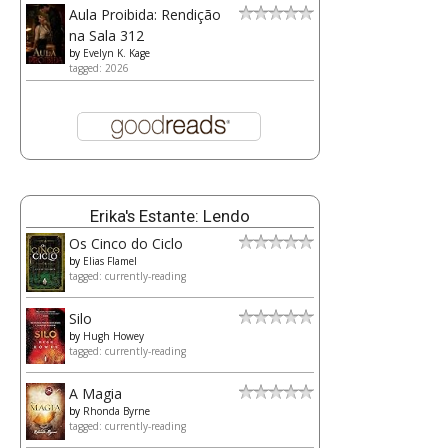
Aula Proibida: Rendição
na Sala 312
by
Evelyn K. Kage
tagged: 2026
Erika's Estante: Lendo
Os Cinco do Ciclo
by
Elias Flamel
tagged: currently-reading
Silo
by
Hugh Howey
tagged: currently-reading
A Magia
by
Rhonda Byrne
tagged: currently-reading