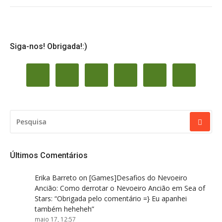
Siga-nos! Obrigada!:)
PESQUISAR
POR:
Últimos Comentários
Erika Barreto
on
[Games]Desafios do Nevoeiro
Ancião: Como derrotar o Nevoeiro Ancião em Sea of
Stars
: “
Obrigada pelo comentário =} Eu apanhei
também heheheh
”
maio 17, 12:57