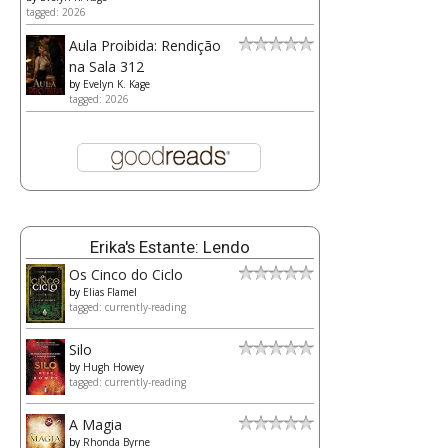
tagged: 2026
Aula Proibida: Rendição
na Sala 312
by
Evelyn K. Kage
tagged: 2026
Erika's Estante: Lendo
Os Cinco do Ciclo
by
Elias Flamel
tagged: currently-reading
Silo
by
Hugh Howey
tagged: currently-reading
A Magia
by
Rhonda Byrne