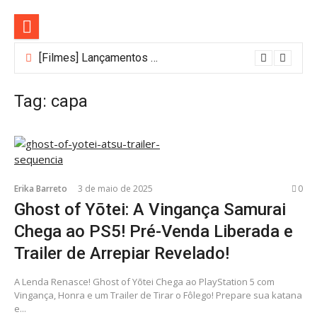
Pular
para
o
conteúdo
[Filmes] Lançamentos de agosto no Adrenalina Pura+ trazem ação e suspense
Tag:
capa
Erika Barreto
3 de maio de 2025
0
Ghost of Yōtei: A Vingança Samurai
Chega ao PS5! Pré-Venda Liberada e
Trailer de Arrepiar Revelado!
A Lenda Renasce! Ghost of Yōtei Chega ao PlayStation 5 com
Vingança, Honra e um Trailer de Tirar o Fôlego! Prepare sua katana
e...