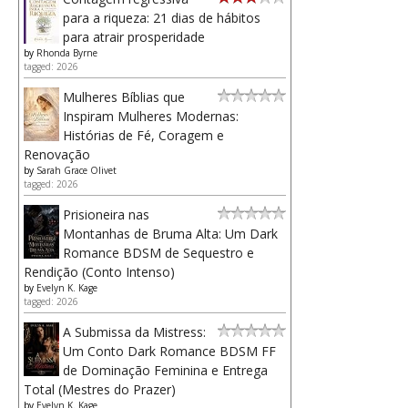
para a riqueza: 21 dias de hábitos
para atrair prosperidade
by
Rhonda Byrne
tagged: 2026
Mulheres Bíblias que
Inspiram Mulheres Modernas:
Histórias de Fé, Coragem e
Renovação
by
Sarah Grace Olivet
tagged: 2026
Prisioneira nas
Montanhas de Bruma Alta: Um Dark
Romance BDSM de Sequestro e
Rendição (Conto Intenso)
by
Evelyn K. Kage
tagged: 2026
A Submissa da Mistress:
Um Conto Dark Romance BDSM FF
de Dominação Feminina e Entrega
Total (Mestres do Prazer)
by
Evelyn K. Kage