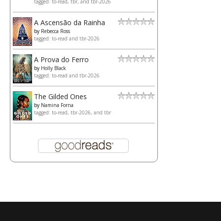
tagged: to-read, tbr, and tbr-2026
A Ascensão da Rainha
by
Rebecca Ross
tagged: to-read and tbr-2026
A Prova do Ferro
by
Holly Black
tagged: to-read and tbr-2026
The Gilded Ones
by
Namina Forna
tagged: to-read, tbr-2026, and tbr