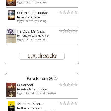
tagged: currently-reading
O Fim da Escuridão
by
Robson Pinheiro
tagged: currently-reading
Há Dois Mil Anos
by
Francisco Cândido Xavier
tagged: currently-reading
Para ler em 2026
O Cardeal
by
Walace Fernando Neves
tagged: to-read, tbr, and tbr-2026
Mude ou Morra
by
Alan Deutschman