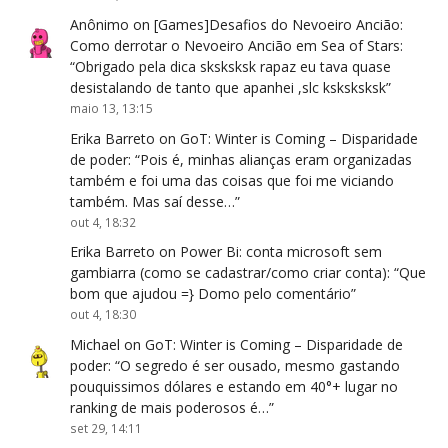
Anônimo
on
[Games]Desafios do Nevoeiro Ancião:
Como derrotar o Nevoeiro Ancião em Sea of Stars
:
“
Obrigado pela dica sksksksk rapaz eu tava quase
desistalando de tanto que apanhei ,slc ksksksksk
”
maio 13, 13:15
Erika Barreto
on
GoT: Winter is Coming – Disparidade
de poder
: “
Pois é, minhas alianças eram organizadas
também e foi uma das coisas que foi me viciando
também. Mas saí desse…
”
out 4, 18:32
Erika Barreto
on
Power Bi: conta microsoft sem
gambiarra (como se cadastrar/como criar conta)
: “
Que
bom que ajudou =} Domo pelo comentário
”
out 4, 18:30
Michael
on
GoT: Winter is Coming – Disparidade de
poder
: “
O segredo é ser ousado, mesmo gastando
pouquissimos dólares e estando em 40°+ lugar no
ranking de mais poderosos é…
”
set 29, 14:11