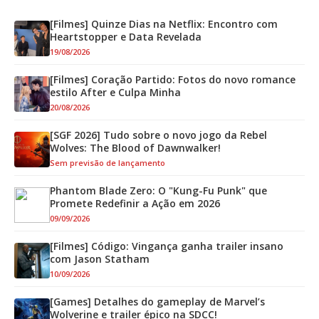
[Filmes] Quinze Dias na Netflix: Encontro com
Heartstopper e Data Revelada
19/08/2026
[Filmes] Coração Partido: Fotos do novo romance
estilo After e Culpa Minha
20/08/2026
[SGF 2026] Tudo sobre o novo jogo da Rebel
Wolves: The Blood of Dawnwalker!
Sem previsão de lançamento
Phantom Blade Zero: O "Kung-Fu Punk" que
Promete Redefinir a Ação em 2026
09/09/2026
[Filmes] Código: Vingança ganha trailer insano
com Jason Statham
10/09/2026
[Games] Detalhes do gameplay de Marvel’s
Wolverine e trailer épico na SDCC!