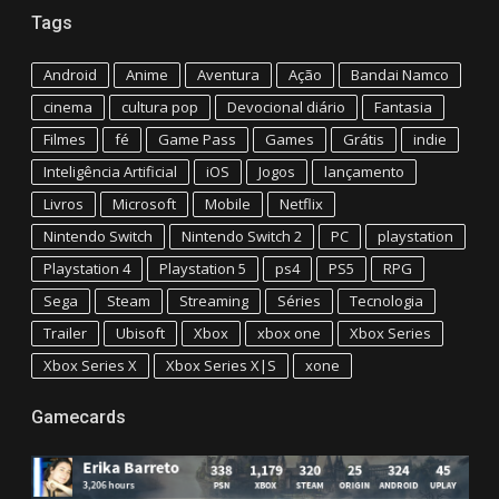
Tags
Android
Anime
Aventura
Ação
Bandai Namco
cinema
cultura pop
Devocional diário
Fantasia
Filmes
fé
Game Pass
Games
Grátis
indie
Inteligência Artificial
iOS
Jogos
lançamento
Livros
Microsoft
Mobile
Netflix
Nintendo Switch
Nintendo Switch 2
PC
playstation
Playstation 4
Playstation 5
ps4
PS5
RPG
Sega
Steam
Streaming
Séries
Tecnologia
Trailer
Ubisoft
Xbox
xbox one
Xbox Series
Xbox Series X
Xbox Series X|S
xone
Gamecards