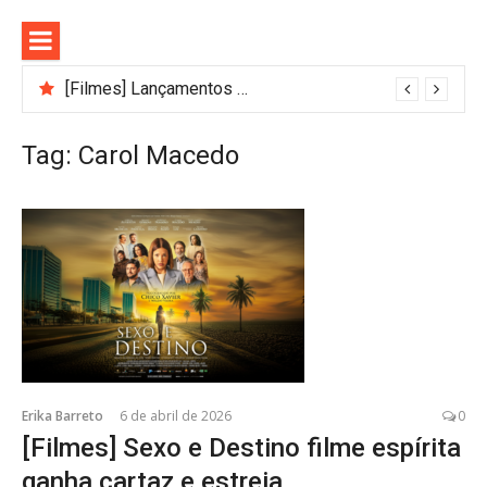
Pular
para
o
conteúdo
[Filmes] Lançamentos de agosto no Adrenalina Pura+ trazem ação e suspense
Tag:
Carol Macedo
Erika Barreto
6 de abril de 2026
0
[Filmes] Sexo e Destino filme espírita
ganha cartaz e estreia