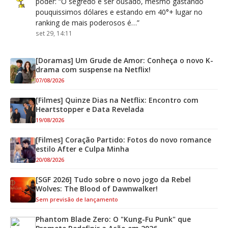
poder
: “
O segredo é ser ousado, mesmo gastando
pouquissimos dólares e estando em 40°+ lugar no
ranking de mais poderosos é…
”
set 29, 14:11
[Doramas] Um Grude de Amor: Conheça o novo K-
drama com suspense na Netflix!
07/08/2026
[Filmes] Quinze Dias na Netflix: Encontro com
Heartstopper e Data Revelada
19/08/2026
[Filmes] Coração Partido: Fotos do novo romance
estilo After e Culpa Minha
20/08/2026
[SGF 2026] Tudo sobre o novo jogo da Rebel
Wolves: The Blood of Dawnwalker!
Sem previsão de lançamento
Phantom Blade Zero: O "Kung-Fu Punk" que