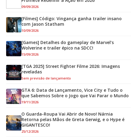
Promete Redefinir a Ação em 2026
09/09/2026
[Filmes] Código: Vingança ganha trailer insano
com Jason Statham
10/09/2026
[Games] Detalhes do gameplay de Marvel’s
Wolverine e trailer épico na SDCC!
15/09/2026
[TGA 2025] Street Fighter Filme 2026: Imagens
reveladas
Sem previsão de lançamento
GTA 6: Data de Lançamento, Vice City e Tudo o
que Sabemos Sobre o Jogo que Vai Parar o Mundo
19/11/2026
O Guarda-Roupa Vai Abrir de Novo! Nárnia
Retorna pelas Mãos de Greta Gerwig, e o Hype é
GIGANTESCO!
25/12/2026