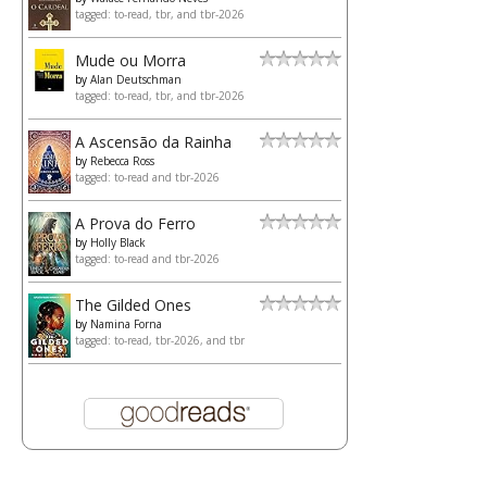
tagged: to-read, tbr, and tbr-2026
Mude ou Morra
by
Alan Deutschman
tagged: to-read, tbr, and tbr-2026
A Ascensão da Rainha
by
Rebecca Ross
tagged: to-read and tbr-2026
A Prova do Ferro
by
Holly Black
tagged: to-read and tbr-2026
The Gilded Ones
by
Namina Forna
tagged: to-read, tbr-2026, and tbr