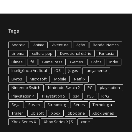
Tags
Android
Anime
Aventura
Ação
Bandai Namco
cinema
cultura pop
Devocional diário
Fantasia
Filmes
fé
Game Pass
Games
Grátis
indie
Inteligência Artificial
iOS
Jogos
lançamento
Livros
Microsoft
Mobile
Netflix
Nintendo Switch
Nintendo Switch 2
PC
playstation
Playstation 4
Playstation 5
ps4
PS5
RPG
Sega
Steam
Streaming
Séries
Tecnologia
Trailer
Ubisoft
Xbox
xbox one
Xbox Series
Xbox Series X
Xbox Series X|S
xone