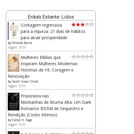
Erika's Estante: Lidos
Contagem regressiva
para a riqueza: 21 dias de hábitos
para atrair prosperidade
by
Rhonda Byrne
tagged: 2026
Mulheres Bíblias que
Inspiram Mulheres Modernas:
Histórias de Fé, Coragem e
Renovação
by
Sarah Grace Olivet
tagged: 2026
Prisioneira nas
Montanhas de Bruma Alta: Um Dark
Romance BDSM de Sequestro e
Rendição (Conto Intenso)
by
Evelyn K. Kage
tagged: 2026