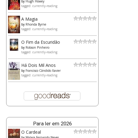
by
Hugh Howey
tagged: currently-reading
A Magia
by
Rhonda Byrne
tagged: currently-reading
O Fim da Escuridão
by
Robson Pinheiro
tagged: currently-reading
Há Dois Mil Anos
by
Francisco Cândido Xavier
tagged: currently-reading
Para ler em 2026
O Cardeal
by
Walace Fernando Neves