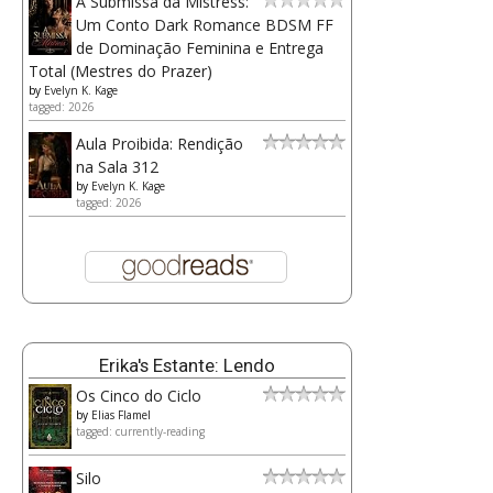
A Submissa da Mistress:
Um Conto Dark Romance BDSM FF
de Dominação Feminina e Entrega
Total (Mestres do Prazer)
by
Evelyn K. Kage
tagged: 2026
Aula Proibida: Rendição
na Sala 312
by
Evelyn K. Kage
tagged: 2026
Erika's Estante: Lendo
Os Cinco do Ciclo
by
Elias Flamel
tagged: currently-reading
Silo