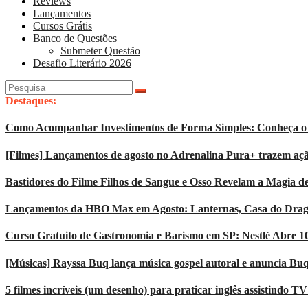
Reviews
Lançamentos
Cursos Grátis
Banco de Questões
Submeter Questão
Desafio Literário 2026
Pesquisar
por:
Destaques:
Como Acompanhar Investimentos de Forma Simples: Conheça o 
[Filmes] Lançamentos de agosto no Adrenalina Pura+ trazem açã
Bastidores do Filme Filhos de Sangue e Osso Revelam a Magia d
Lançamentos da HBO Max em Agosto: Lanternas, Casa do Dragão
Curso Gratuito de Gastronomia e Barismo em SP: Nestlé Abre 1
[Músicas] Rayssa Buq lança música gospel autoral e anuncia Bu
5 filmes incríveis (um desenho) para praticar inglês assistindo T