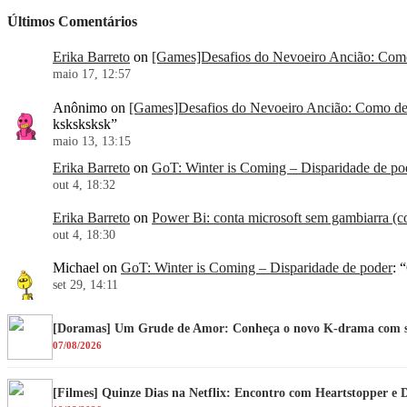
Últimos Comentários
Erika Barreto
on
[Games]Desafios do Nevoeiro Ancião: Como 
maio 17, 12:57
Anônimo
on
[Games]Desafios do Nevoeiro Ancião: Como der
ksksksksk
”
maio 13, 13:15
Erika Barreto
on
GoT: Winter is Coming – Disparidade de po
out 4, 18:32
Erika Barreto
on
Power Bi: conta microsoft sem gambiarra (co
out 4, 18:30
Michael
on
GoT: Winter is Coming – Disparidade de poder
: “
set 29, 14:11
[Doramas] Um Grude de Amor: Conheça o novo K-drama com su
07/08/2026
[Filmes] Quinze Dias na Netflix: Encontro com Heartstopper e 