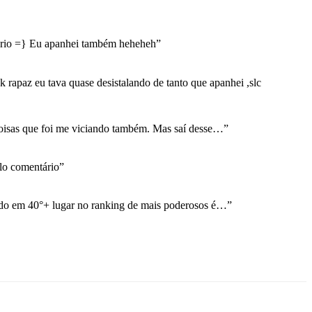
rio =} Eu apanhei também heheheh
”
 rapaz eu tava quase desistalando de tanto que apanhei ,slc
coisas que foi me viciando também. Mas saí desse…
”
o comentário
”
ndo em 40°+ lugar no ranking de mais poderosos é…
”