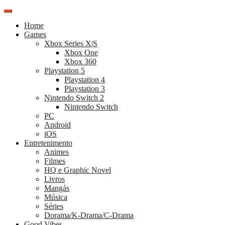
Pular
para
Home
o
Games
conteúdo
Xbox Series X|S
Xbox One
Xbox 360
Playstation 5
Playstation 4
Playstation 3
Nintendo Switch 2
Nintendo Switch
PC
Android
iOS
Entretenimento
Animes
Filmes
HQ e Graphic Novel
Livros
Mangás
Música
Séries
Dorama/K-Drama/C-Drama
Good Vibes