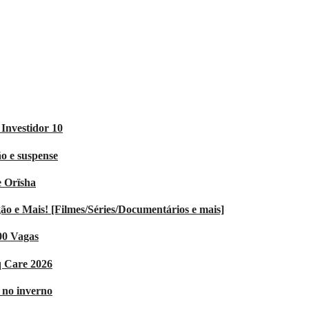
Investidor 10
o e suspense
e Orïsha
 e Mais! [Filmes/Séries/Documentários e mais]
00 Vagas
q Care 2026
V no inverno