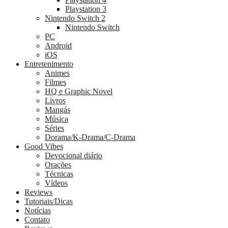
Playstation 3
Nintendo Switch 2
Nintendo Switch
PC
Android
iOS
Entretenimento
Animes
Filmes
HQ e Graphic Novel
Livros
Mangás
Música
Séries
Dorama/K-Drama/C-Drama
Good Vibes
Devocional diário
Orações
Técnicas
Vídeos
Reviews
Tutoriais/Dicas
Notícias
Contato