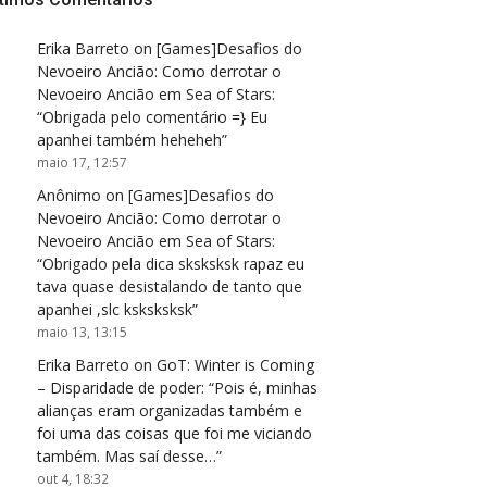
Erika Barreto
on
[Games]Desafios do
Nevoeiro Ancião: Como derrotar o
Nevoeiro Ancião em Sea of Stars
:
“
Obrigada pelo comentário =} Eu
apanhei também heheheh
”
maio 17, 12:57
Anônimo
on
[Games]Desafios do
Nevoeiro Ancião: Como derrotar o
Nevoeiro Ancião em Sea of Stars
:
“
Obrigado pela dica sksksksk rapaz eu
tava quase desistalando de tanto que
apanhei ,slc ksksksksk
”
maio 13, 13:15
Erika Barreto
on
GoT: Winter is Coming
– Disparidade de poder
: “
Pois é, minhas
alianças eram organizadas também e
foi uma das coisas que foi me viciando
também. Mas saí desse…
”
out 4, 18:32