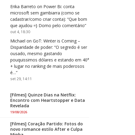
Erika Barreto
on
Power Bi: conta
microsoft sem gambiarra (como se
cadastrar/como criar conta)
: “
Que bom
que ajudou =} Domo pelo comentário
”
out 4, 18:30
Michael
on
GoT: Winter is Coming –
Disparidade de poder
: “
O segredo é ser
ousado, mesmo gastando
pouquissimos dólares e estando em 40°
+ lugar no ranking de mais poderosos
é…
”
set 29, 14:11
[Filmes] Quinze Dias na Netflix:
Encontro com Heartstopper e Data
Revelada
19/08/2026
[Filmes] Coração Partido: Fotos do
novo romance estilo After e Culpa
Minha