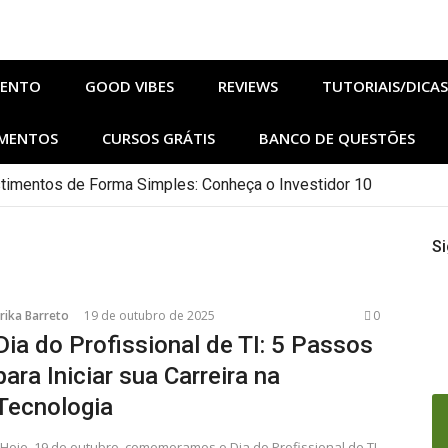
MENTO
GOOD VIBES
REVIEWS
TUTORIAIS/DICAS
MENTOS
CURSOS GRÁTIS
BANCO DE QUESTÕES
imentos de Forma Simples: Conheça o Investidor 10
 agosto no Adrenalina Pura+ trazem ação e suspense
hos de Sangue e Osso Revelam a Magia de Orïsha
Si
 em Agosto: Lanternas, Casa do Dragão e Mais! [Filmes/Série
onomia e Barismo em SP: Nestlé Abre 100 Vagas
nça música gospel autoral e anuncia Buq Care 2026
esenho) para praticar inglês assistindo TV no inverno
rika Barreto
19 de outubro de 2025
0
Dia do Profissional de TI: 5 Passos
para Iniciar sua Carreira na
Tecnologia
Hoje, 19 de outubro, comemoramos o Dia do Profissional de TI,