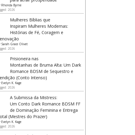
y
Rhonda Byrne
gged: 2026
Mulheres Bíblias que
Inspiram Mulheres Modernas:
Histórias de Fé, Coragem e
enovação
y
Sarah Grace Olivet
gged: 2026
Prisioneira nas
Montanhas de Bruma Alta: Um Dark
Romance BDSM de Sequestro e
endição (Conto Intenso)
y
Evelyn K. Kage
gged: 2026
A Submissa da Mistress:
Um Conto Dark Romance BDSM FF
de Dominação Feminina e Entrega
otal (Mestres do Prazer)
y
Evelyn K. Kage
gged: 2026