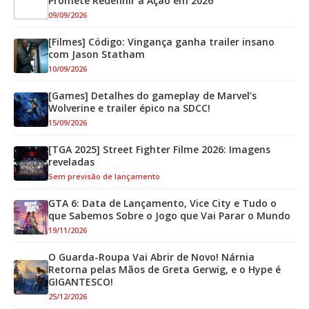
Promete Redefinir a Ação em 2026
09/09/2026
[Filmes] Código: Vingança ganha trailer insano
com Jason Statham
10/09/2026
[Games] Detalhes do gameplay de Marvel’s
Wolverine e trailer épico na SDCC!
15/09/2026
[TGA 2025] Street Fighter Filme 2026: Imagens
reveladas
Sem previsão de lançamento
GTA 6: Data de Lançamento, Vice City e Tudo o
que Sabemos Sobre o Jogo que Vai Parar o Mundo
19/11/2026
O Guarda-Roupa Vai Abrir de Novo! Nárnia
Retorna pelas Mãos de Greta Gerwig, e o Hype é
GIGANTESCO!
25/12/2026