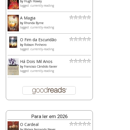
by
Hugh Howey
tagged: currently-reading
A Magia
by
Rhonda Byrne
tagged: currently-reading
O Fim da Escuridão
by
Robson Pinheiro
tagged: currently-reading
Há Dois Mil Anos
by
Francisco Cândido Xavier
tagged: currently-reading
Para ler em 2026
O Cardeal
by
Walace Fernando Neves