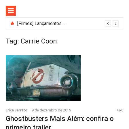
Pular
para
o
conteúdo
[Filmes] Lançamentos de agosto no Adrenalina Pura+ trazem ação e suspense
Tag:
Carrie Coon
Erika Barreto
9 de dezembro de 2019
0
Ghostbusters Mais Além: confira o
primeiro trailer