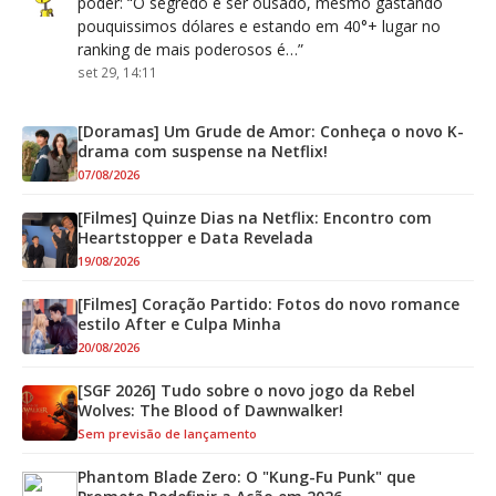
poder
: “
O segredo é ser ousado, mesmo gastando
pouquissimos dólares e estando em 40°+ lugar no
ranking de mais poderosos é…
”
set 29, 14:11
[Doramas] Um Grude de Amor: Conheça o novo K-
drama com suspense na Netflix!
07/08/2026
[Filmes] Quinze Dias na Netflix: Encontro com
Heartstopper e Data Revelada
19/08/2026
[Filmes] Coração Partido: Fotos do novo romance
estilo After e Culpa Minha
20/08/2026
[SGF 2026] Tudo sobre o novo jogo da Rebel
Wolves: The Blood of Dawnwalker!
Sem previsão de lançamento
Phantom Blade Zero: O "Kung-Fu Punk" que