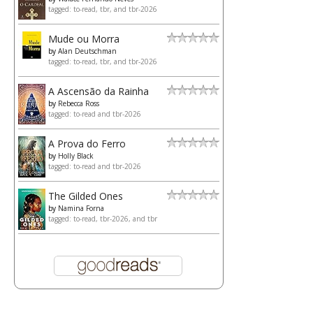
tagged: to-read, tbr, and tbr-2026
Mude ou Morra
by
Alan Deutschman
tagged: to-read, tbr, and tbr-2026
A Ascensão da Rainha
by
Rebecca Ross
tagged: to-read and tbr-2026
A Prova do Ferro
by
Holly Black
tagged: to-read and tbr-2026
The Gilded Ones
by
Namina Forna
tagged: to-read, tbr-2026, and tbr