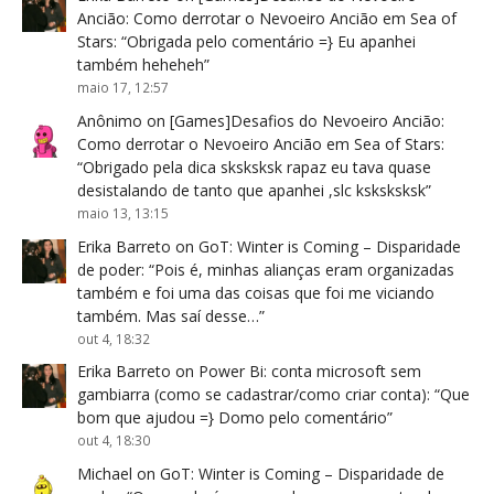
Ancião: Como derrotar o Nevoeiro Ancião em Sea of
Stars
: “
Obrigada pelo comentário =} Eu apanhei
também heheheh
”
maio 17, 12:57
Anônimo
on
[Games]Desafios do Nevoeiro Ancião:
Como derrotar o Nevoeiro Ancião em Sea of Stars
:
“
Obrigado pela dica sksksksk rapaz eu tava quase
desistalando de tanto que apanhei ,slc ksksksksk
”
maio 13, 13:15
Erika Barreto
on
GoT: Winter is Coming – Disparidade
de poder
: “
Pois é, minhas alianças eram organizadas
também e foi uma das coisas que foi me viciando
também. Mas saí desse…
”
out 4, 18:32
Erika Barreto
on
Power Bi: conta microsoft sem
gambiarra (como se cadastrar/como criar conta)
: “
Que
bom que ajudou =} Domo pelo comentário
”
out 4, 18:30
Michael
on
GoT: Winter is Coming – Disparidade de