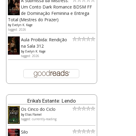
A Submissa da Mistress:
Um Conto Dark Romance BDSM FF
de Dominação Feminina e Entrega
Total (Mestres do Prazer)
by
Evelyn K. Kage
tagged: 2026
Aula Proibida: Rendição
na Sala 312
by
Evelyn K. Kage
tagged: 2026
Erika's Estante: Lendo
Os Cinco do Ciclo
by
Elias Flamel
tagged: currently-reading
Silo