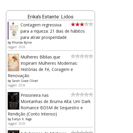
Erika's Estante: Lidos
Contagem regressiva
para a riqueza: 21 dias de hábitos
para atrair prosperidade
by
Rhonda Byrne
tagged: 2026
Mulheres Bíblias que
Inspiram Mulheres Modernas:
Histórias de Fé, Coragem e
Renovação
by
Sarah Grace Olivet
tagged: 2026
Prisioneira nas
Montanhas de Bruma Alta: Um Dark
Romance BDSM de Sequestro e
Rendição (Conto Intenso)
by
Evelyn K. Kage
tagged: 2026