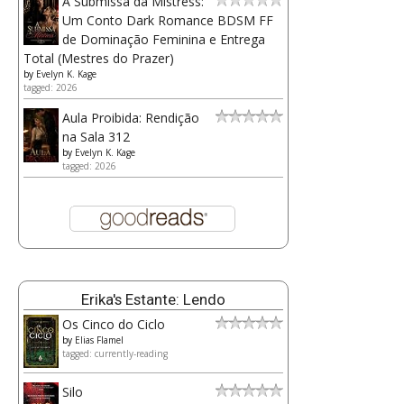
A Submissa da Mistress:
Um Conto Dark Romance BDSM FF
de Dominação Feminina e Entrega
Total (Mestres do Prazer)
by
Evelyn K. Kage
tagged: 2026
Aula Proibida: Rendição
na Sala 312
by
Evelyn K. Kage
tagged: 2026
Erika's Estante: Lendo
Os Cinco do Ciclo
by
Elias Flamel
tagged: currently-reading
Silo