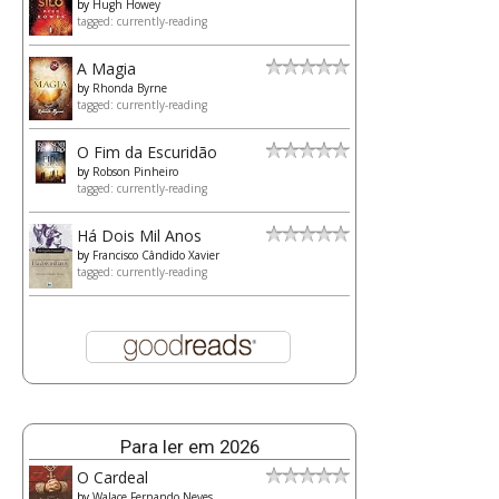
by
Hugh Howey
tagged: currently-reading
A Magia
by
Rhonda Byrne
tagged: currently-reading
O Fim da Escuridão
by
Robson Pinheiro
tagged: currently-reading
Há Dois Mil Anos
by
Francisco Cândido Xavier
tagged: currently-reading
Para ler em 2026
O Cardeal
by
Walace Fernando Neves