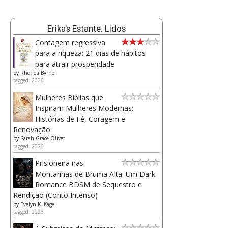
Erika's Estante: Lidos
Contagem regressiva
para a riqueza: 21 dias de hábitos
para atrair prosperidade
by
Rhonda Byrne
tagged: 2026
Mulheres Bíblias que
Inspiram Mulheres Modernas:
Histórias de Fé, Coragem e
Renovação
by
Sarah Grace Olivet
tagged: 2026
Prisioneira nas
Montanhas de Bruma Alta: Um Dark
Romance BDSM de Sequestro e
Rendição (Conto Intenso)
by
Evelyn K. Kage
tagged: 2026