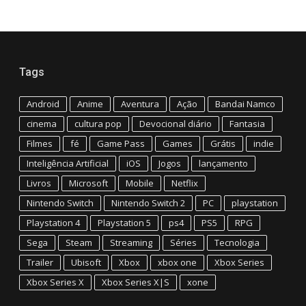
Tags
Android
Anime
Aventura
Ação
Bandai Namco
cinema
cultura pop
Devocional diário
Fantasia
Filmes
fé
Game Pass
Games
Grátis
indie
Inteligência Artificial
iOS
Jogos
lançamento
Livros
Microsoft
Mobile
Netflix
Nintendo Switch
Nintendo Switch 2
PC
playstation
Playstation 4
Playstation 5
ps4
PS5
RPG
Sega
Steam
Streaming
Séries
Tecnologia
Trailer
Ubisoft
Xbox
xbox one
Xbox Series
Xbox Series X
Xbox Series X|S
xone