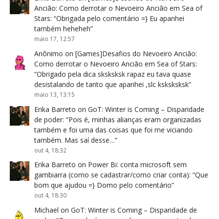
Ancião: Como derrotar o Nevoeiro Ancião em Sea of
Stars
: “
Obrigada pelo comentário =} Eu apanhei
também heheheh
”
maio 17, 12:57
Anônimo
on
[Games]Desafios do Nevoeiro Ancião:
Como derrotar o Nevoeiro Ancião em Sea of Stars
:
“
Obrigado pela dica sksksksk rapaz eu tava quase
desistalando de tanto que apanhei ,slc ksksksksk
”
maio 13, 13:15
Erika Barreto
on
GoT: Winter is Coming – Disparidade
de poder
: “
Pois é, minhas alianças eram organizadas
também e foi uma das coisas que foi me viciando
também. Mas saí desse…
”
out 4, 18:32
Erika Barreto
on
Power Bi: conta microsoft sem
gambiarra (como se cadastrar/como criar conta)
: “
Que
bom que ajudou =} Domo pelo comentário
”
out 4, 18:30
Michael
on
GoT: Winter is Coming – Disparidade de