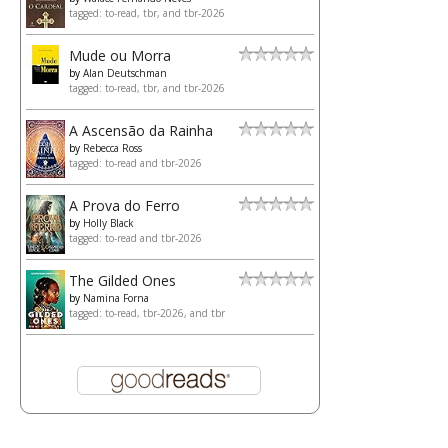
tagged: to-read, tbr, and tbr-2026
Mude ou Morra
by
Alan Deutschman
tagged: to-read, tbr, and tbr-2026
A Ascensão da Rainha
by
Rebecca Ross
tagged: to-read and tbr-2026
A Prova do Ferro
by
Holly Black
tagged: to-read and tbr-2026
The Gilded Ones
by
Namina Forna
tagged: to-read, tbr-2026, and tbr