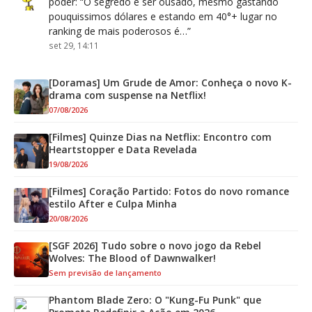
poder
: “
O segredo é ser ousado, mesmo gastando
pouquissimos dólares e estando em 40°+ lugar no
ranking de mais poderosos é…
”
set 29, 14:11
[Doramas] Um Grude de Amor: Conheça o novo K-
drama com suspense na Netflix!
07/08/2026
[Filmes] Quinze Dias na Netflix: Encontro com
Heartstopper e Data Revelada
19/08/2026
[Filmes] Coração Partido: Fotos do novo romance
estilo After e Culpa Minha
20/08/2026
[SGF 2026] Tudo sobre o novo jogo da Rebel
Wolves: The Blood of Dawnwalker!
Sem previsão de lançamento
Phantom Blade Zero: O "Kung-Fu Punk" que