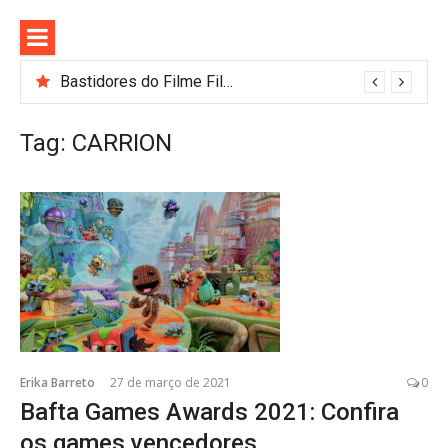
Pular
para
o
conteúdo
Bastidores do Filme Filhos de Sangue e Osso Revelam a Magia de Orïsha
Tag:
CARRION
Erika Barreto
27 de março de 2021
0
Bafta Games Awards 2021: Confira
os games vencedores