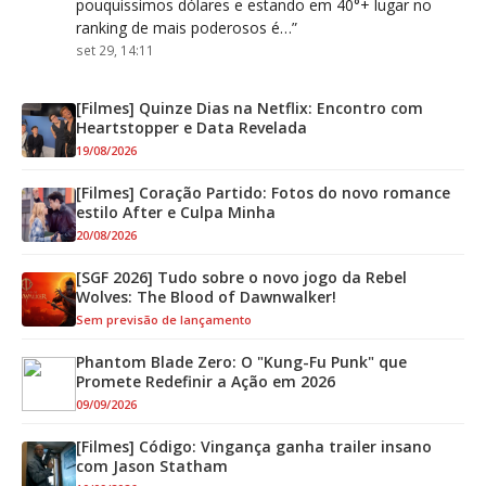
pouquissimos dólares e estando em 40°+ lugar no
ranking de mais poderosos é…
”
set 29, 14:11
[Filmes] Quinze Dias na Netflix: Encontro com
Heartstopper e Data Revelada
19/08/2026
[Filmes] Coração Partido: Fotos do novo romance
estilo After e Culpa Minha
20/08/2026
[SGF 2026] Tudo sobre o novo jogo da Rebel
Wolves: The Blood of Dawnwalker!
Sem previsão de lançamento
Phantom Blade Zero: O "Kung-Fu Punk" que
Promete Redefinir a Ação em 2026
09/09/2026
[Filmes] Código: Vingança ganha trailer insano
com Jason Statham