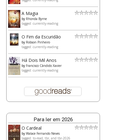
tagged: currently-reading
A Magia
by
Rhonda Byrne
tagged: currently-reading
O Fim da Escuridão
by
Robson Pinheiro
tagged: currently-reading
Há Dois Mil Anos
by
Francisco Cândido Xavier
tagged: currently-reading
Para ler em 2026
O Cardeal
by
Walace Fernando Neves
tagged: to-read, tbr, and tbr-2026