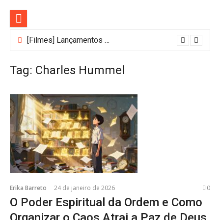
Pular
para
o
conteúdo
[Filmes] Lançamentos de agosto no Adrenalina Pura+ trazem ação e suspense
Tag:
Charles Hummel
Erika Barreto
24 de janeiro de 2026
0
O Poder Espiritual da Ordem e Como
Organizar o Caos Atrai a Paz de Deus