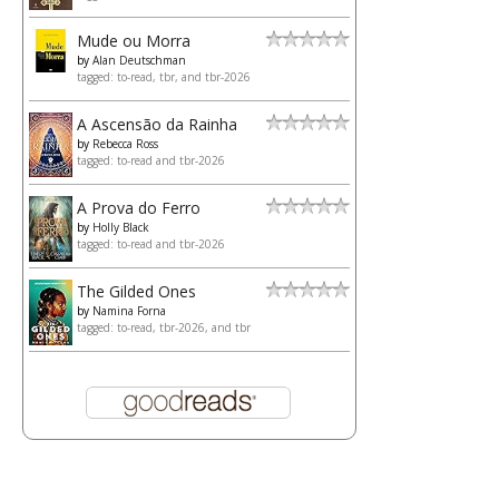
Mude ou Morra
by
Alan Deutschman
tagged: to-read, tbr, and tbr-2026
A Ascensão da Rainha
by
Rebecca Ross
tagged: to-read and tbr-2026
A Prova do Ferro
by
Holly Black
tagged: to-read and tbr-2026
The Gilded Ones
by
Namina Forna
tagged: to-read, tbr-2026, and tbr