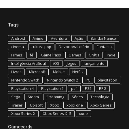
Tags
Android
Anime
Aventura
Ação
Bandai Namco
cinema
cultura pop
Devocional diário
Fantasia
Filmes
fé
Game Pass
Games
Grátis
indie
Inteligência Artificial
iOS
Jogos
lançamento
Livros
Microsoft
Mobile
Netflix
Nintendo Switch
Nintendo Switch 2
PC
playstation
Playstation 4
Playstation 5
ps4
PS5
RPG
Sega
Steam
Streaming
Séries
Tecnologia
Trailer
Ubisoft
Xbox
xbox one
Xbox Series
Xbox Series X
Xbox Series X|S
xone
Gamecards