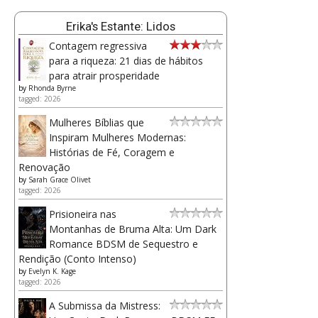
Erika's Estante: Lidos
Contagem regressiva
para a riqueza: 21 dias de hábitos
para atrair prosperidade
by
Rhonda Byrne
tagged: 2026
Mulheres Bíblias que
Inspiram Mulheres Modernas:
Histórias de Fé, Coragem e
Renovação
by
Sarah Grace Olivet
tagged: 2026
Prisioneira nas
Montanhas de Bruma Alta: Um Dark
Romance BDSM de Sequestro e
Rendição (Conto Intenso)
by
Evelyn K. Kage
tagged: 2026
A Submissa da Mistress: