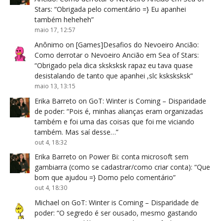
Stars
: “
Obrigada pelo comentário =} Eu apanhei
também heheheh
”
maio 17, 12:57
Anônimo
on
[Games]Desafios do Nevoeiro Ancião:
Como derrotar o Nevoeiro Ancião em Sea of Stars
:
“
Obrigado pela dica sksksksk rapaz eu tava quase
desistalando de tanto que apanhei ,slc ksksksksk
”
maio 13, 13:15
Erika Barreto
on
GoT: Winter is Coming – Disparidade
de poder
: “
Pois é, minhas alianças eram organizadas
também e foi uma das coisas que foi me viciando
também. Mas saí desse…
”
out 4, 18:32
Erika Barreto
on
Power Bi: conta microsoft sem
gambiarra (como se cadastrar/como criar conta)
: “
Que
bom que ajudou =} Domo pelo comentário
”
out 4, 18:30
Michael
on
GoT: Winter is Coming – Disparidade de
poder
: “
O segredo é ser ousado, mesmo gastando