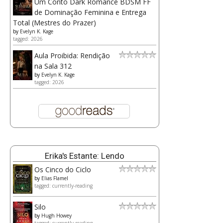
Um Conto Dark Romance BDSM FF
de Dominação Feminina e Entrega
Total (Mestres do Prazer)
by
Evelyn K. Kage
tagged: 2026
Aula Proibida: Rendição
na Sala 312
by
Evelyn K. Kage
tagged: 2026
Erika's Estante: Lendo
Os Cinco do Ciclo
by
Elias Flamel
tagged: currently-reading
Silo
by
Hugh Howey