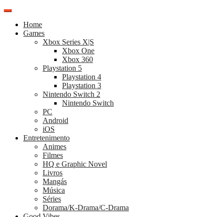
Pular
para
Home
o
Games
conteúdo
Xbox Series X|S
Xbox One
Xbox 360
Playstation 5
Playstation 4
Playstation 3
Nintendo Switch 2
Nintendo Switch
PC
Android
iOS
Entretenimento
Animes
Filmes
HQ e Graphic Novel
Livros
Mangás
Música
Séries
Dorama/K-Drama/C-Drama
Good Vibes