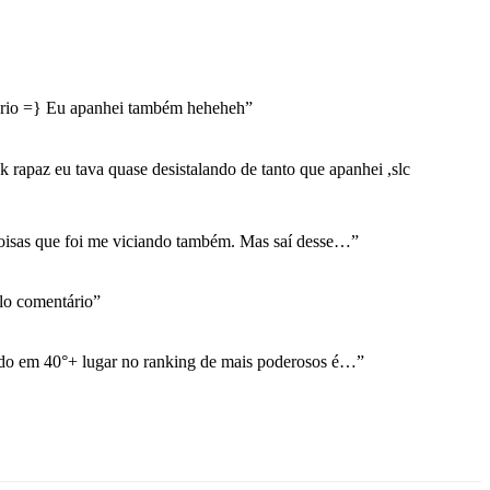
rio =} Eu apanhei também heheheh
”
 rapaz eu tava quase desistalando de tanto que apanhei ,slc
coisas que foi me viciando também. Mas saí desse…
”
o comentário
”
ndo em 40°+ lugar no ranking de mais poderosos é…
”