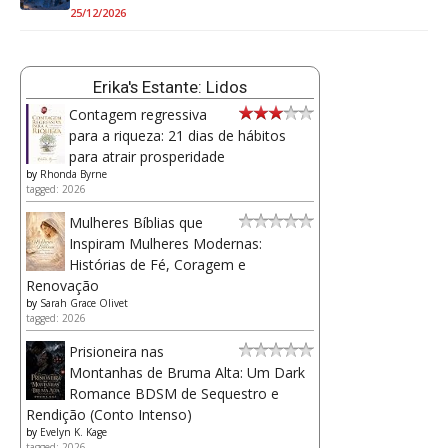
25/12/2026
Erika's Estante: Lidos
Contagem regressiva
para a riqueza: 21 dias de hábitos
para atrair prosperidade
by
Rhonda Byrne
tagged: 2026
Mulheres Bíblias que
Inspiram Mulheres Modernas:
Histórias de Fé, Coragem e
Renovação
by
Sarah Grace Olivet
tagged: 2026
Prisioneira nas
Montanhas de Bruma Alta: Um Dark
Romance BDSM de Sequestro e
Rendição (Conto Intenso)
by
Evelyn K. Kage
tagged: 2026