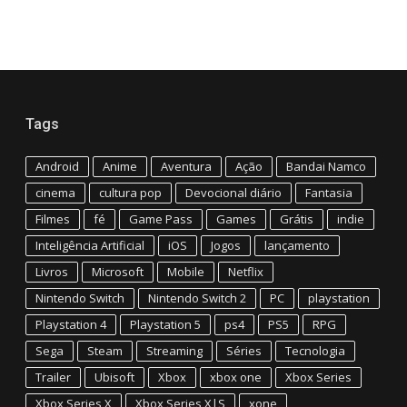
Tags
Android
Anime
Aventura
Ação
Bandai Namco
cinema
cultura pop
Devocional diário
Fantasia
Filmes
fé
Game Pass
Games
Grátis
indie
Inteligência Artificial
iOS
Jogos
lançamento
Livros
Microsoft
Mobile
Netflix
Nintendo Switch
Nintendo Switch 2
PC
playstation
Playstation 4
Playstation 5
ps4
PS5
RPG
Sega
Steam
Streaming
Séries
Tecnologia
Trailer
Ubisoft
Xbox
xbox one
Xbox Series
Xbox Series X
Xbox Series X|S
xone