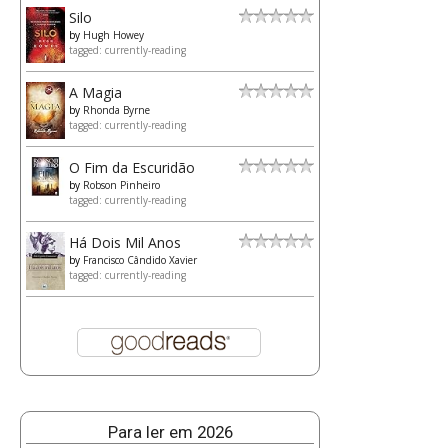
Silo
by
Hugh Howey
tagged: currently-reading
A Magia
by
Rhonda Byrne
tagged: currently-reading
O Fim da Escuridão
by
Robson Pinheiro
tagged: currently-reading
Há Dois Mil Anos
by
Francisco Cândido Xavier
tagged: currently-reading
Para ler em 2026