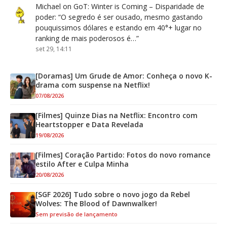
Michael
on
GoT: Winter is Coming – Disparidade de
poder
: “
O segredo é ser ousado, mesmo gastando
pouquissimos dólares e estando em 40°+ lugar no
ranking de mais poderosos é…
”
set 29, 14:11
[Doramas] Um Grude de Amor: Conheça o novo K-
drama com suspense na Netflix!
07/08/2026
[Filmes] Quinze Dias na Netflix: Encontro com
Heartstopper e Data Revelada
19/08/2026
[Filmes] Coração Partido: Fotos do novo romance
estilo After e Culpa Minha
20/08/2026
[SGF 2026] Tudo sobre o novo jogo da Rebel
Wolves: The Blood of Dawnwalker!
Sem previsão de lançamento