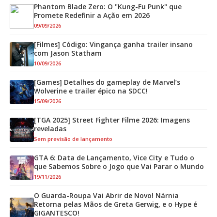
Phantom Blade Zero: O "Kung-Fu Punk" que
Promete Redefinir a Ação em 2026
09/09/2026
[Filmes] Código: Vingança ganha trailer insano
com Jason Statham
10/09/2026
[Games] Detalhes do gameplay de Marvel’s
Wolverine e trailer épico na SDCC!
15/09/2026
[TGA 2025] Street Fighter Filme 2026: Imagens
reveladas
Sem previsão de lançamento
GTA 6: Data de Lançamento, Vice City e Tudo o
que Sabemos Sobre o Jogo que Vai Parar o Mundo
19/11/2026
O Guarda-Roupa Vai Abrir de Novo! Nárnia
Retorna pelas Mãos de Greta Gerwig, e o Hype é
GIGANTESCO!