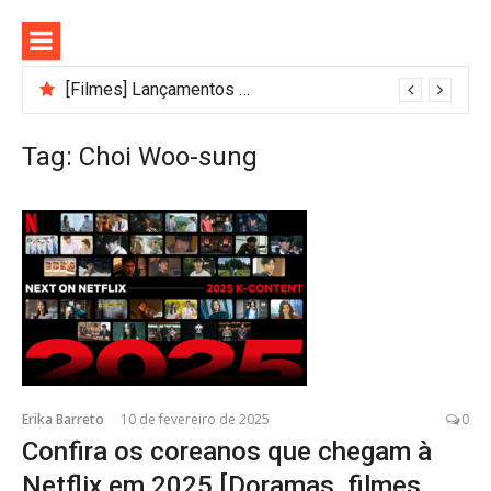
Pular
para
o
conteúdo
[Filmes] Lançamentos de agosto no Adrenalina Pura+ trazem ação e suspense
Tag:
Choi Woo-sung
Erika Barreto
10 de fevereiro de 2025
0
Confira os coreanos que chegam à
Netflix em 2025 [Doramas, filmes,