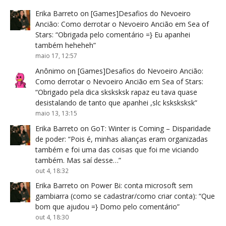
Erika Barreto
on
[Games]Desafios do Nevoeiro
Ancião: Como derrotar o Nevoeiro Ancião em Sea of
Stars
: “
Obrigada pelo comentário =} Eu apanhei
também heheheh
”
maio 17, 12:57
Anônimo
on
[Games]Desafios do Nevoeiro Ancião:
Como derrotar o Nevoeiro Ancião em Sea of Stars
:
“
Obrigado pela dica sksksksk rapaz eu tava quase
desistalando de tanto que apanhei ,slc ksksksksk
”
maio 13, 13:15
Erika Barreto
on
GoT: Winter is Coming – Disparidade
de poder
: “
Pois é, minhas alianças eram organizadas
também e foi uma das coisas que foi me viciando
também. Mas saí desse…
”
out 4, 18:32
Erika Barreto
on
Power Bi: conta microsoft sem
gambiarra (como se cadastrar/como criar conta)
: “
Que
bom que ajudou =} Domo pelo comentário
”
out 4, 18:30