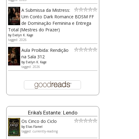
A Submissa da Mistress:
Um Conto Dark Romance BDSM FF
de Dominação Feminina e Entrega
Total (Mestres do Prazer)
by
Evelyn K. Kage
tagged: 2026
Aula Proibida: Rendição
na Sala 312
by
Evelyn K. Kage
tagged: 2026
Erika's Estante: Lendo
Os Cinco do Ciclo
by
Elias Flamel
tagged: currently-reading