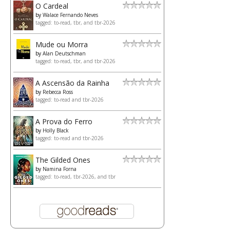
O Cardeal
by
Walace Fernando Neves
tagged: to-read, tbr, and tbr-2026
Mude ou Morra
by
Alan Deutschman
tagged: to-read, tbr, and tbr-2026
A Ascensão da Rainha
by
Rebecca Ross
tagged: to-read and tbr-2026
A Prova do Ferro
by
Holly Black
tagged: to-read and tbr-2026
The Gilded Ones
by
Namina Forna
tagged: to-read, tbr-2026, and tbr