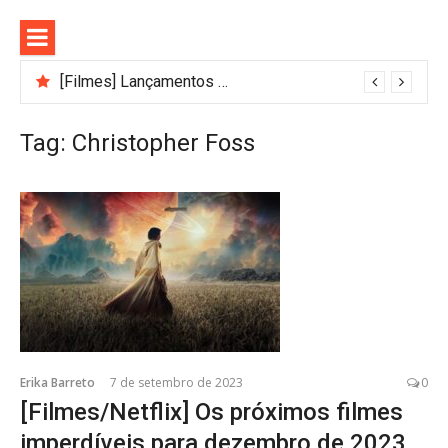
Pular
para
o
conteúdo
[Filmes] Lançamentos de agosto no Adrenalina Pura+ trazem ação e suspense
Bastidores do Filme Filhos de Sangue e Osso Revelam a Magia de Orïsha
Tag:
Christopher Foss
Erika Barreto
7 de setembro de 2023
0
[Filmes/Netflix] Os próximos filmes
imperdíveis para dezembro de 2023