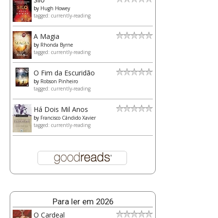
by
Hugh Howey
tagged: currently-reading
A Magia
by
Rhonda Byrne
tagged: currently-reading
O Fim da Escuridão
by
Robson Pinheiro
tagged: currently-reading
Há Dois Mil Anos
by
Francisco Cândido Xavier
tagged: currently-reading
Para ler em 2026
O Cardeal