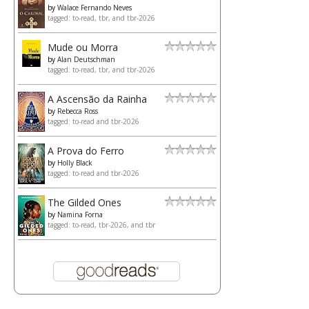
by
Walace Fernando Neves
tagged: to-read, tbr, and tbr-2026
Mude ou Morra
by
Alan Deutschman
tagged: to-read, tbr, and tbr-2026
A Ascensão da Rainha
by
Rebecca Ross
tagged: to-read and tbr-2026
A Prova do Ferro
by
Holly Black
tagged: to-read and tbr-2026
The Gilded Ones
by
Namina Forna
tagged: to-read, tbr-2026, and tbr