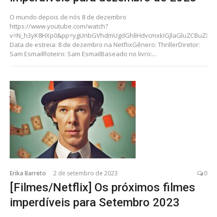
O mundo depois de nós 8 de dezembro
https://www.youtube.com/watch?
v=N_h3yK8HXp0&pp=ygUnbGVhdmUgdGhlIHdvcmxkIGJlaGluZCBuZXRm
Data de estreia: 8 de dezembro na NetflixGênero: ThrillerDiretor:
Sam EsmailRoteiro: Sam EsmailBaseado no livro:...
Erika Barreto
2 de setembro de 2023
0
[Filmes/Netflix] Os próximos filmes
imperdíveis para Setembro 2023