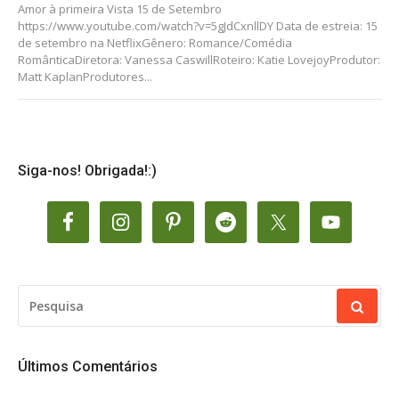
Amor à primeira Vista 15 de Setembro
https://www.youtube.com/watch?v=5gJdCxnllDY Data de estreia: 15
de setembro na NetflixGênero: Romance/Comédia
RomânticaDiretora: Vanessa CaswillRoteiro: Katie LovejoyProdutor:
Matt KaplanProdutores...
Siga-nos! Obrigada!:)
PESQUISAR
POR:
Últimos Comentários