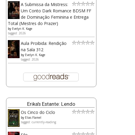
A Submissa da Mistress:
Um Conto Dark Romance BDSM FF
de Dominação Feminina e Entrega
Total (Mestres do Prazer)
by
Evelyn K. Kage
tagged: 2026
Aula Proibida: Rendição
na Sala 312
by
Evelyn K. Kage
tagged: 2026
Erika's Estante: Lendo
Os Cinco do Ciclo
by
Elias Flamel
tagged: currently-reading
Silo