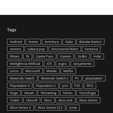
Tags
Android
Anime
Aventura
Ação
Bandai Namco
cinema
cultura pop
Devocional diário
Fantasia
Filmes
fé
Game Pass
Games
Grátis
indie
Inteligência Artificial
iOS
Jogos
lançamento
Livros
Microsoft
Mobile
Netflix
Nintendo Switch
Nintendo Switch 2
PC
playstation
Playstation 4
Playstation 5
ps4
PS5
RPG
Sega
Steam
Streaming
Séries
Tecnologia
Trailer
Ubisoft
Xbox
xbox one
Xbox Series
Xbox Series X
Xbox Series X|S
xone