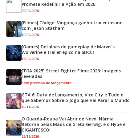
Promete Redefinir a Ação em 2026
09/09/2026
[Filmes] Código: Vingança ganha trailer insano
com Jason Statham
10/09/2026
[Games] Detalhes do gameplay de Marvel’s
Wolverine e trailer épico na SDCC!
15/09/2026
[TGA 2025] Street Fighter Filme 2026: Imagens
reveladas
Sem previsão de lançamento
GTA 6: Data de Lançamento, Vice City e Tudo o
que Sabemos Sobre o Jogo que Vai Parar o Mundo
19/11/2026
O Guarda-Roupa Vai Abrir de Novo! Nárnia
Retorna pelas Mãos de Greta Gerwig, e o Hype é
GIGANTESCO!
25/12/2026