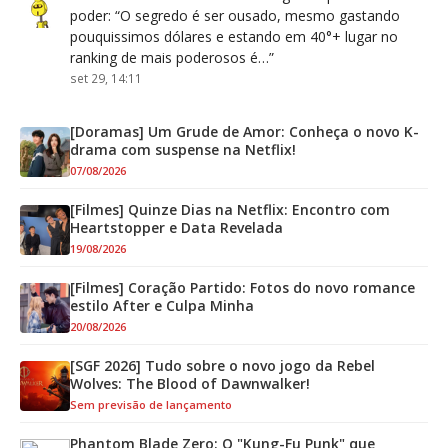
poder
: “
O segredo é ser ousado, mesmo gastando
pouquissimos dólares e estando em 40°+ lugar no
ranking de mais poderosos é…
”
set 29, 14:11
[Doramas] Um Grude de Amor: Conheça o novo K-
drama com suspense na Netflix!
07/08/2026
[Filmes] Quinze Dias na Netflix: Encontro com
Heartstopper e Data Revelada
19/08/2026
[Filmes] Coração Partido: Fotos do novo romance
estilo After e Culpa Minha
20/08/2026
[SGF 2026] Tudo sobre o novo jogo da Rebel
Wolves: The Blood of Dawnwalker!
Sem previsão de lançamento
Phantom Blade Zero: O "Kung-Fu Punk" que