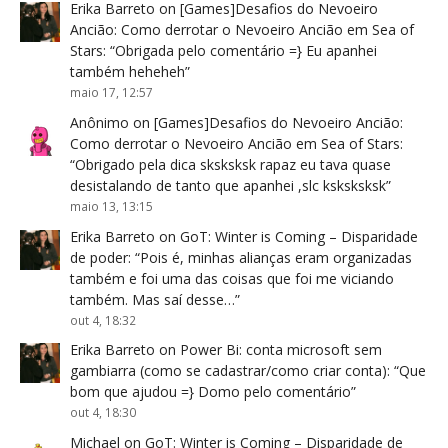
Erika Barreto
on
[Games]Desafios do Nevoeiro
Ancião: Como derrotar o Nevoeiro Ancião em Sea of
Stars
: “
Obrigada pelo comentário =} Eu apanhei
também heheheh
”
maio 17, 12:57
Anônimo
on
[Games]Desafios do Nevoeiro Ancião:
Como derrotar o Nevoeiro Ancião em Sea of Stars
:
“
Obrigado pela dica sksksksk rapaz eu tava quase
desistalando de tanto que apanhei ,slc ksksksksk
”
maio 13, 13:15
Erika Barreto
on
GoT: Winter is Coming – Disparidade
de poder
: “
Pois é, minhas alianças eram organizadas
também e foi uma das coisas que foi me viciando
também. Mas saí desse…
”
out 4, 18:32
Erika Barreto
on
Power Bi: conta microsoft sem
gambiarra (como se cadastrar/como criar conta)
: “
Que
bom que ajudou =} Domo pelo comentário
”
out 4, 18:30
Michael
on
GoT: Winter is Coming – Disparidade de