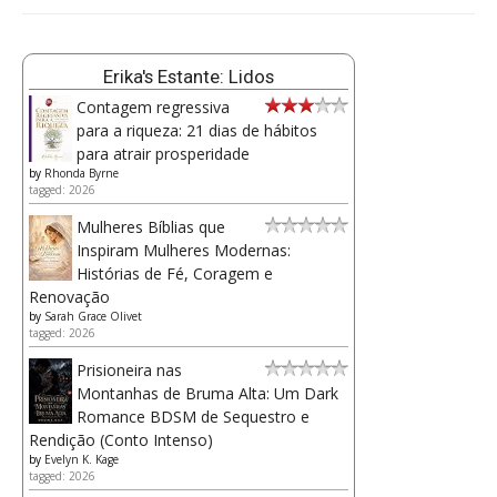
Erika's Estante: Lidos
Contagem regressiva
para a riqueza: 21 dias de hábitos
para atrair prosperidade
by
Rhonda Byrne
tagged: 2026
Mulheres Bíblias que
Inspiram Mulheres Modernas:
Histórias de Fé, Coragem e
Renovação
by
Sarah Grace Olivet
tagged: 2026
Prisioneira nas
Montanhas de Bruma Alta: Um Dark
Romance BDSM de Sequestro e
Rendição (Conto Intenso)
by
Evelyn K. Kage
tagged: 2026