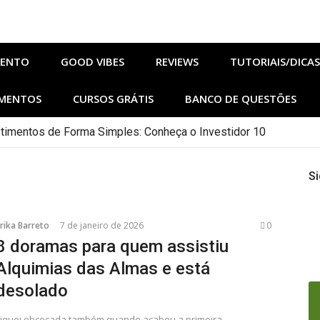
MENTO
GOOD VIBES
REVIEWS
TUTORIAIS/DICAS
MENTOS
CURSOS GRÁTIS
BANCO DE QUESTÕES
imentos de Forma Simples: Conheça o Investidor 10
 agosto no Adrenalina Pura+ trazem ação e suspense
hos de Sangue e Osso Revelam a Magia de Orïsha
Si
 em Agosto: Lanternas, Casa do Dragão e Mais! [Filmes/Série
onomia e Barismo em SP: Nestlé Abre 100 Vagas
nça música gospel autoral e anuncia Buq Care 2026
esenho) para praticar inglês assistindo TV no inverno
rika Barreto
7 de janeiro de 2026
0
8 doramas para quem assistiu
Alquimias das Almas e está
desolado
Fiquei obcecada também quando acabou a primeira