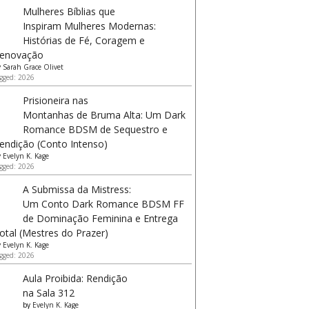
Mulheres Bíblias que
Inspiram Mulheres Modernas:
Histórias de Fé, Coragem e
enovação
y
Sarah Grace Olivet
gged: 2026
Prisioneira nas
Montanhas de Bruma Alta: Um Dark
Romance BDSM de Sequestro e
endição (Conto Intenso)
y
Evelyn K. Kage
gged: 2026
A Submissa da Mistress:
Um Conto Dark Romance BDSM FF
de Dominação Feminina e Entrega
otal (Mestres do Prazer)
y
Evelyn K. Kage
gged: 2026
Aula Proibida: Rendição
na Sala 312
by
Evelyn K. Kage