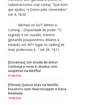
cadastrar/como criar conta)
: “
Que bom
que ajudou =} Domo pelo comentário
”
out 4, 18:30
Michael
on
GoT: Winter is
Coming – Disparidade de poder
: “
O
segredo é ser ousado, mesmo
gastando pouquissimos dólares e
estando em 40°+ lugar no ranking de
mais poderosos é…
”
set 29, 14:11
[Doramas] Um Grude de Amor:
Conheça o novo K-drama com
suspense na Netflix!
07/08/2026
[Filmes] Quinze Dias na Netflix:
Encontro com Heartstopper e Data
Revelada
19/08/2026