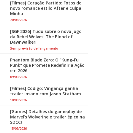
[Filmes] Coração Partido: Fotos do
novo romance estilo After e Culpa
Minha
20/08/2026
[SGF 2026] Tudo sobre o novo jogo
da Rebel Wolves: The Blood of
Dawnwalker!
Sem previsão de lançamento
Phantom Blade Zero: O "Kung-Fu
Punk" que Promete Redefinir a Ação
em 2026
09/09/2026
[Filmes] Código: Vingança ganha
trailer insano com Jason Statham
10/09/2026
[Games] Detalhes do gameplay de
Marvel’s Wolverine e trailer épico na
SDCC!
15/09/2026