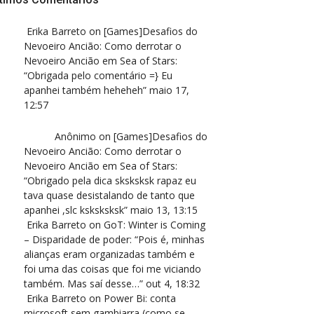
Erika Barreto
on
[Games]Desafios do
Nevoeiro Ancião: Como derrotar o
Nevoeiro Ancião em Sea of Stars
:
“
Obrigada pelo comentário =} Eu
apanhei também heheheh
”
maio 17,
12:57
Anônimo
on
[Games]Desafios do
Nevoeiro Ancião: Como derrotar o
Nevoeiro Ancião em Sea of Stars
:
“
Obrigado pela dica sksksksk rapaz eu
tava quase desistalando de tanto que
apanhei ,slc ksksksksk
”
maio 13, 13:15
Erika Barreto
on
GoT: Winter is Coming
– Disparidade de poder
: “
Pois é, minhas
alianças eram organizadas também e
foi uma das coisas que foi me viciando
também. Mas saí desse…
”
out 4, 18:32
Erika Barreto
on
Power Bi: conta
microsoft sem gambiarra (como se