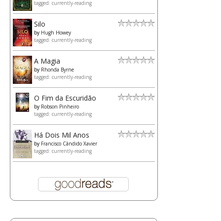
tagged: currently-reading
Silo
by
Hugh Howey
tagged: currently-reading
A Magia
by
Rhonda Byrne
tagged: currently-reading
O Fim da Escuridão
by
Robson Pinheiro
tagged: currently-reading
Há Dois Mil Anos
by
Francisco Cândido Xavier
tagged: currently-reading