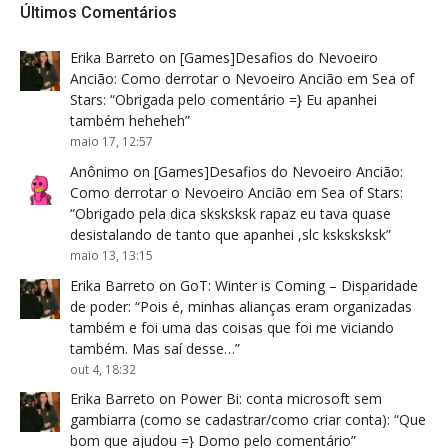
Últimos Comentários
Erika Barreto
on
[Games]Desafios do Nevoeiro
Ancião: Como derrotar o Nevoeiro Ancião em Sea of
Stars
: “
Obrigada pelo comentário =} Eu apanhei
também heheheh
”
maio 17, 12:57
Anônimo
on
[Games]Desafios do Nevoeiro Ancião:
Como derrotar o Nevoeiro Ancião em Sea of Stars
:
“
Obrigado pela dica sksksksk rapaz eu tava quase
desistalando de tanto que apanhei ,slc ksksksksk
”
maio 13, 13:15
Erika Barreto
on
GoT: Winter is Coming – Disparidade
de poder
: “
Pois é, minhas alianças eram organizadas
também e foi uma das coisas que foi me viciando
também. Mas saí desse…
”
out 4, 18:32
Erika Barreto
on
Power Bi: conta microsoft sem
gambiarra (como se cadastrar/como criar conta)
: “
Que
bom que ajudou =} Domo pelo comentário
”