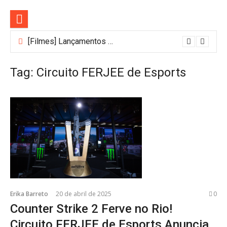
Pular
para
o
conteúdo
[Filmes] Lançamentos de agosto no Adrenalina Pura+ trazem ação e suspense
Tag:
Circuito FERJEE de Esports
Erika Barreto
20 de abril de 2025
0
Counter Strike 2 Ferve no Rio!
Circuito FERJEE de Esports Anuncia