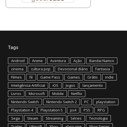
Tags
Android
Anime
Aventura
Ação
Bandai Namco
cinema
cultura pop
Devocional diário
Fantasia
Filmes
fé
Game Pass
Games
Grátis
indie
Inteligência Artificial
iOS
Jogos
lançamento
Livros
Microsoft
Mobile
Netflix
Nintendo Switch
Nintendo Switch 2
PC
playstation
Playstation 4
Playstation 5
ps4
PS5
RPG
Sega
Steam
Streaming
Séries
Tecnologia
Trailer
Ubisoft
Xbox
xbox one
Xbox Series