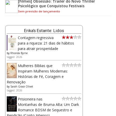
[Filmes] Obsessão: Trailer do Novo Thriller
Psicológico que Conquistou Festivais
Sem previsão de lançamento
Erika's Estante: Lidos
Contagem regressiva
para a riqueza: 21 dias de hábitos
para atrair prosperidade
by
Rhonda Byrne
tagged: 2026
Mulheres Bíblias que
Inspiram Mulheres Modernas:
Histórias de Fé, Coragem e
Renovação
by
Sarah Grace Olivet
tagged: 2026
Prisioneira nas
Montanhas de Bruma Alta: Um Dark
Romance BDSM de Sequestro e
Rendição (Conto Intenso)