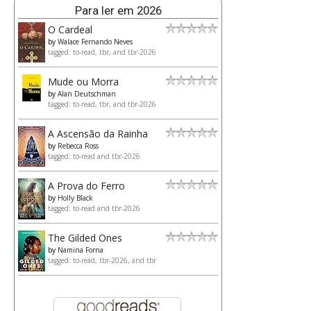
Para ler em 2026
O Cardeal
by
Walace Fernando Neves
tagged: to-read, tbr, and tbr-2026
Mude ou Morra
by
Alan Deutschman
tagged: to-read, tbr, and tbr-2026
A Ascensão da Rainha
by
Rebecca Ross
tagged: to-read and tbr-2026
A Prova do Ferro
by
Holly Black
tagged: to-read and tbr-2026
The Gilded Ones
by
Namina Forna
tagged: to-read, tbr-2026, and tbr