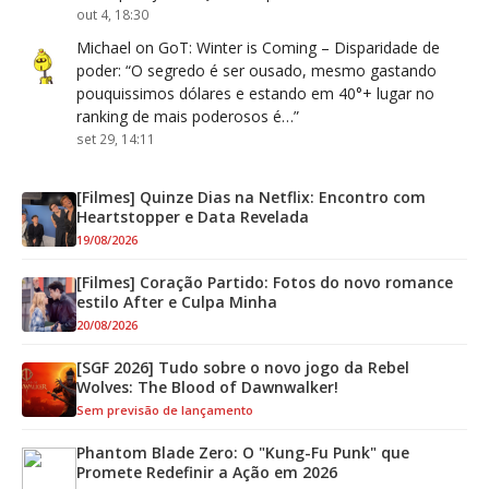
out 4, 18:30
Michael
on
GoT: Winter is Coming – Disparidade de
poder
: “
O segredo é ser ousado, mesmo gastando
pouquissimos dólares e estando em 40°+ lugar no
ranking de mais poderosos é…
”
set 29, 14:11
[Filmes] Quinze Dias na Netflix: Encontro com
Heartstopper e Data Revelada
19/08/2026
[Filmes] Coração Partido: Fotos do novo romance
estilo After e Culpa Minha
20/08/2026
[SGF 2026] Tudo sobre o novo jogo da Rebel
Wolves: The Blood of Dawnwalker!
Sem previsão de lançamento
Phantom Blade Zero: O "Kung-Fu Punk" que
Promete Redefinir a Ação em 2026