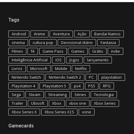
Tags
Android
Anime
Aventura
Ação
Bandai Namco
cinema
cultura pop
Devocional diário
Fantasia
Filmes
fé
Game Pass
Games
Grátis
indie
Inteligência Artificial
iOS
Jogos
lançamento
Livros
Microsoft
Mobile
Netflix
Nintendo Switch
Nintendo Switch 2
PC
playstation
Playstation 4
Playstation 5
ps4
PS5
RPG
Sega
Steam
Streaming
Séries
Tecnologia
Trailer
Ubisoft
Xbox
xbox one
Xbox Series
Xbox Series X
Xbox Series X|S
xone
Gamecards