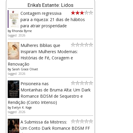
Erika's Estante: Lidos
Contagem regressiva
para a riqueza: 21 dias de hábitos
para atrair prosperidade
by
Rhonda Byrne
tagged: 2026
Mulheres Bíblias que
Inspiram Mulheres Modernas:
Histórias de Fé, Coragem e
Renovação
by
Sarah Grace Olivet
tagged: 2026
Prisioneira nas
Montanhas de Bruma Alta: Um Dark
Romance BDSM de Sequestro e
Rendição (Conto Intenso)
by
Evelyn K. Kage
tagged: 2026
A Submissa da Mistress:
Um Conto Dark Romance BDSM FF