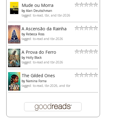
Mude ou Morra
by
Alan Deutschman
tagged: to-read, tbr, and tbr-2026
A Ascensão da Rainha
by
Rebecca Ross
tagged: to-read and tbr-2026
A Prova do Ferro
by
Holly Black
tagged: to-read and tbr-2026
The Gilded Ones
by
Namina Forna
tagged: to-read, tbr-2026, and tbr