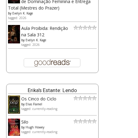
de Dominação Feminina e Entrega
Total (Mestres do Prazer)
by
Evelyn K. Kage
tagged: 2026
Aula Proibida: Rendição
na Sala 312
by
Evelyn K. Kage
tagged: 2026
Erika's Estante: Lendo
Os Cinco do Ciclo
by
Elias Flamel
tagged: currently-reading
Silo
by
Hugh Howey
tagged: currently-reading