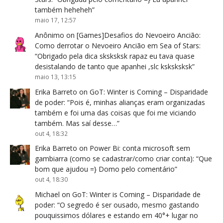
também heheheh
”
maio 17, 12:57
Anônimo
on
[Games]Desafios do Nevoeiro Ancião:
Como derrotar o Nevoeiro Ancião em Sea of Stars
:
“
Obrigado pela dica sksksksk rapaz eu tava quase
desistalando de tanto que apanhei ,slc ksksksksk
”
maio 13, 13:15
Erika Barreto
on
GoT: Winter is Coming – Disparidade
de poder
: “
Pois é, minhas alianças eram organizadas
também e foi uma das coisas que foi me viciando
também. Mas saí desse…
”
out 4, 18:32
Erika Barreto
on
Power Bi: conta microsoft sem
gambiarra (como se cadastrar/como criar conta)
: “
Que
bom que ajudou =} Domo pelo comentário
”
out 4, 18:30
Michael
on
GoT: Winter is Coming – Disparidade de
poder
: “
O segredo é ser ousado, mesmo gastando
pouquissimos dólares e estando em 40°+ lugar no