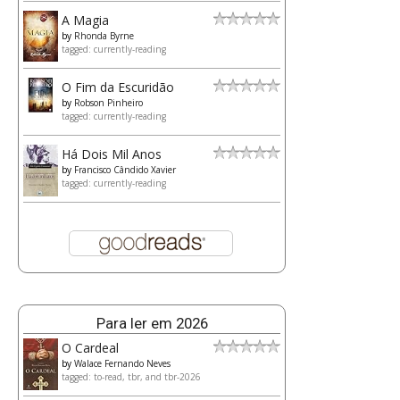
A Magia
by
Rhonda Byrne
tagged: currently-reading
O Fim da Escuridão
by
Robson Pinheiro
tagged: currently-reading
Há Dois Mil Anos
by
Francisco Cândido Xavier
tagged: currently-reading
Para ler em 2026
O Cardeal
by
Walace Fernando Neves
tagged: to-read, tbr, and tbr-2026