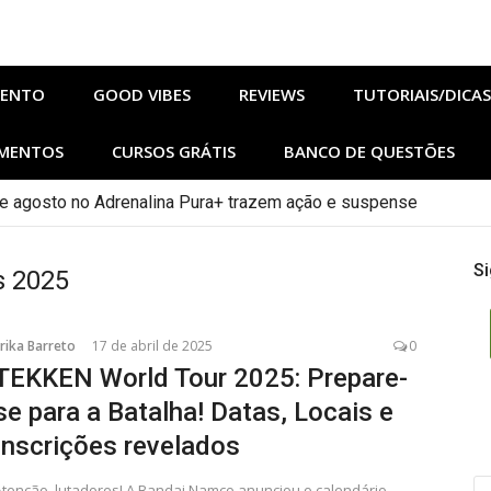
MENTO
GOOD VIBES
REVIEWS
TUTORIAIS/DICAS
MENTOS
CURSOS GRÁTIS
BANCO DE QUESTÕES
e agosto no Adrenalina Pura+ trazem ação e suspense
lhos de Sangue e Osso Revelam a Magia de Orïsha
Si
s 2025
rika Barreto
17 de abril de 2025
0
TEKKEN World Tour 2025: Prepare-
se para a Batalha! Datas, Locais e
Inscrições revelados
PE
Atenção, lutadores! A Bandai Namco anunciou o calendário