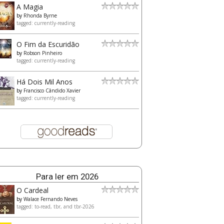
A Magia
by
Rhonda Byrne
tagged: currently-reading
O Fim da Escuridão
by
Robson Pinheiro
tagged: currently-reading
Há Dois Mil Anos
by
Francisco Cândido Xavier
tagged: currently-reading
Para ler em 2026
O Cardeal
by
Walace Fernando Neves
tagged: to-read, tbr, and tbr-2026