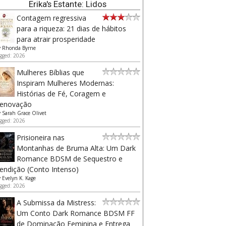
Erika's Estante: Lidos
Contagem regressiva
para a riqueza: 21 dias de hábitos
para atrair prosperidade
y
Rhonda Byrne
gged: 2026
Mulheres Bíblias que
Inspiram Mulheres Modernas:
Histórias de Fé, Coragem e
enovação
y
Sarah Grace Olivet
gged: 2026
Prisioneira nas
Montanhas de Bruma Alta: Um Dark
Romance BDSM de Sequestro e
endição (Conto Intenso)
y
Evelyn K. Kage
gged: 2026
A Submissa da Mistress:
Um Conto Dark Romance BDSM FF
de Dominação Feminina e Entrega