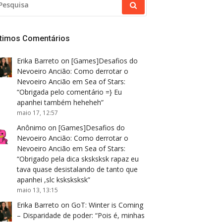
R:
ltimos Comentários
Erika Barreto
on
[Games]Desafios do
Nevoeiro Ancião: Como derrotar o
Nevoeiro Ancião em Sea of Stars
:
“
Obrigada pelo comentário =} Eu
apanhei também heheheh
”
maio 17, 12:57
Anônimo
on
[Games]Desafios do
Nevoeiro Ancião: Como derrotar o
Nevoeiro Ancião em Sea of Stars
:
“
Obrigado pela dica sksksksk rapaz eu
tava quase desistalando de tanto que
apanhei ,slc ksksksksk
”
maio 13, 13:15
Erika Barreto
on
GoT: Winter is Coming
– Disparidade de poder
: “
Pois é, minhas