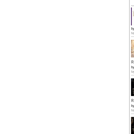
b
ta
R
b
ta
R
b
ta