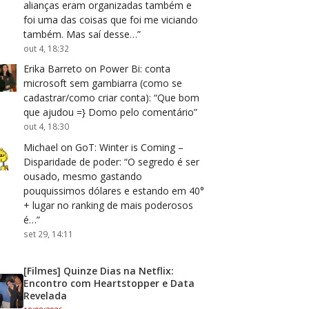
alianças eram organizadas também e
foi uma das coisas que foi me viciando
também. Mas saí desse…
”
out 4, 18:32
Erika Barreto
on
Power Bi: conta
microsoft sem gambiarra (como se
cadastrar/como criar conta)
: “
Que bom
que ajudou =} Domo pelo comentário
”
out 4, 18:30
Michael
on
GoT: Winter is Coming –
Disparidade de poder
: “
O segredo é ser
ousado, mesmo gastando
pouquissimos dólares e estando em 40°
+ lugar no ranking de mais poderosos
é…
”
set 29, 14:11
[Filmes] Quinze Dias na Netflix:
Encontro com Heartstopper e Data
Revelada