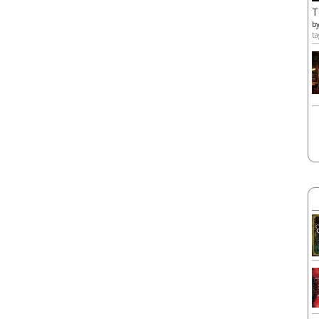
T
b
ta