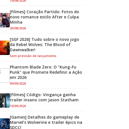
19/08/2026
[Filmes] Coração Partido: Fotos do
novo romance estilo After e Culpa
Minha
20/08/2026
[SGF 2026] Tudo sobre o novo jogo
da Rebel Wolves: The Blood of
Dawnwalker!
Sem previsão de lançamento
Phantom Blade Zero: O "Kung-Fu
Punk" que Promete Redefinir a Ação
em 2026
09/09/2026
[Filmes] Código: Vingança ganha
trailer insano com Jason Statham
10/09/2026
[Games] Detalhes do gameplay de
Marvel’s Wolverine e trailer épico na
SDCC!