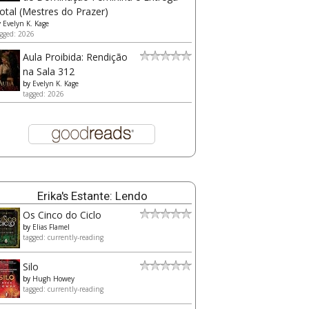
otal (Mestres do Prazer)
y
Evelyn K. Kage
gged: 2026
Aula Proibida: Rendição
na Sala 312
by
Evelyn K. Kage
tagged: 2026
Erika's Estante: Lendo
Os Cinco do Ciclo
by
Elias Flamel
tagged: currently-reading
Silo
by
Hugh Howey
tagged: currently-reading