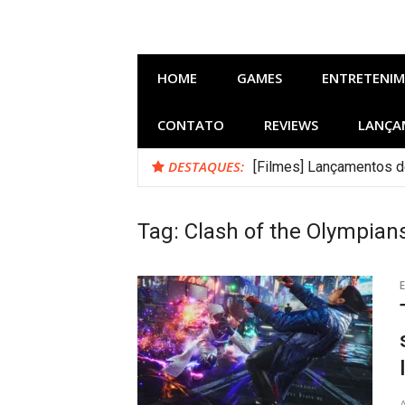
Pular
para
o
conteúdo
HOME
GAMES
ENTRETENI
CONTATO
REVIEWS
LANÇA
DESTAQUES:
[Filmes] Lançamentos d
Bastidores do Filme Fi
Tag:
Clash of the Olympian
E