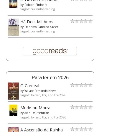
by
Robson Pinheiro
tagged: currently-reading
Há Dois Mil Anos
by
Francisco Cândido Xavier
tagged: currently-reading
Para ler em 2026
O Cardeal
by
Walace Fernando Neves
tagged: to-read, tbr, and tbr-2026
Mude ou Morra
by
Alan Deutschman
tagged: to-read, tbr, and tbr-2026
A Ascensão da Rainha