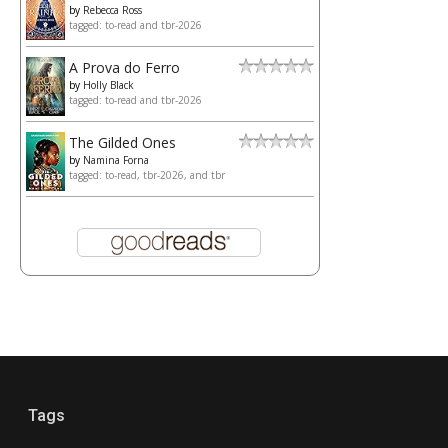
by
Rebecca Ross
tagged: to-read and tbr-2026
A Prova do Ferro
by
Holly Black
tagged: to-read and tbr-2026
The Gilded Ones
by
Namina Forna
tagged: to-read, tbr-2026, and tbr
Tags