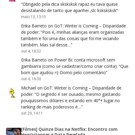
“
Obrigado pela dica sksksksk rapaz eu tava quase
desistalando de tanto que apanhei ,slc ksksksksk
”
maio 13, 13:15
Erika Barreto
on
GoT: Winter is Coming – Disparidade
de poder
: “
Pois é, minhas alianças eram organizadas
também e foi uma das coisas que foi me viciando
também. Mas saí desse…
”
out 4, 18:32
Erika Barreto
on
Power Bi: conta microsoft sem
gambiarra (como se cadastrar/como criar conta)
: “
Que
bom que ajudou =} Domo pelo comentário
”
out 4, 18:30
Michael
on
GoT: Winter is Coming – Disparidade de
poder
: “
O segredo é ser ousado, mesmo gastando
pouquissimos dólares e estando em 40°+ lugar no
ranking de mais poderosos é…
”
set 29, 14:11
[Filmes] Quinze Dias na Netflix: Encontro com
Heartstopper e Data Revelada