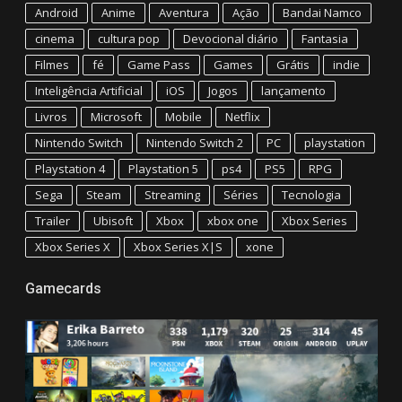
Android
Anime
Aventura
Ação
Bandai Namco
cinema
cultura pop
Devocional diário
Fantasia
Filmes
fé
Game Pass
Games
Grátis
indie
Inteligência Artificial
iOS
Jogos
lançamento
Livros
Microsoft
Mobile
Netflix
Nintendo Switch
Nintendo Switch 2
PC
playstation
Playstation 4
Playstation 5
ps4
PS5
RPG
Sega
Steam
Streaming
Séries
Tecnologia
Trailer
Ubisoft
Xbox
xbox one
Xbox Series
Xbox Series X
Xbox Series X|S
xone
Gamecards