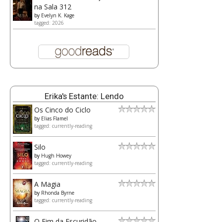
na Sala 312
by
Evelyn K. Kage
tagged: 2026
Erika's Estante: Lendo
Os Cinco do Ciclo
by
Elias Flamel
tagged: currently-reading
Silo
by
Hugh Howey
tagged: currently-reading
A Magia
by
Rhonda Byrne
tagged: currently-reading
O Fim da Escuridão