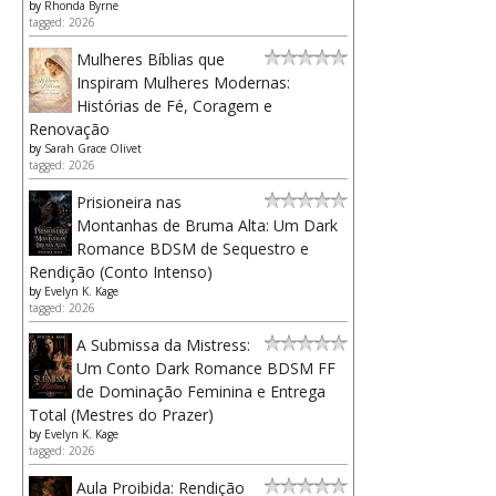
by
Rhonda Byrne
tagged: 2026
Mulheres Bíblias que
Inspiram Mulheres Modernas:
Histórias de Fé, Coragem e
Renovação
by
Sarah Grace Olivet
tagged: 2026
Prisioneira nas
Montanhas de Bruma Alta: Um Dark
Romance BDSM de Sequestro e
Rendição (Conto Intenso)
by
Evelyn K. Kage
tagged: 2026
A Submissa da Mistress:
Um Conto Dark Romance BDSM FF
de Dominação Feminina e Entrega
Total (Mestres do Prazer)
by
Evelyn K. Kage
tagged: 2026
Aula Proibida: Rendição