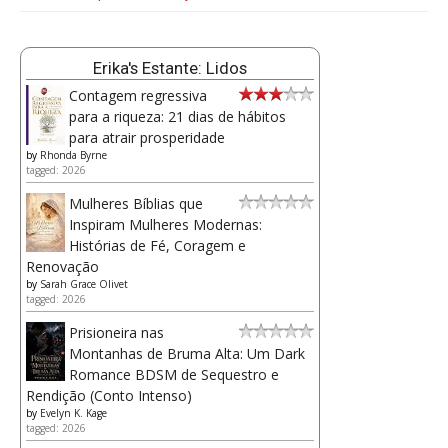
Erika's Estante: Lidos
Contagem regressiva
para a riqueza: 21 dias de hábitos
para atrair prosperidade
by
Rhonda Byrne
tagged: 2026
Mulheres Bíblias que
Inspiram Mulheres Modernas:
Histórias de Fé, Coragem e
Renovação
by
Sarah Grace Olivet
tagged: 2026
Prisioneira nas
Montanhas de Bruma Alta: Um Dark
Romance BDSM de Sequestro e
Rendição (Conto Intenso)
by
Evelyn K. Kage
tagged: 2026