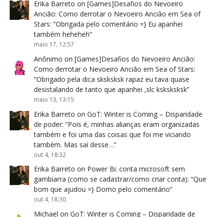
Erika Barreto
on
[Games]Desafios do Nevoeiro
Ancião: Como derrotar o Nevoeiro Ancião em Sea of
Stars
: “
Obrigada pelo comentário =} Eu apanhei
também heheheh
”
maio 17, 12:57
Anônimo
on
[Games]Desafios do Nevoeiro Ancião:
Como derrotar o Nevoeiro Ancião em Sea of Stars
:
“
Obrigado pela dica sksksksk rapaz eu tava quase
desistalando de tanto que apanhei ,slc ksksksksk
”
maio 13, 13:15
Erika Barreto
on
GoT: Winter is Coming – Disparidade
de poder
: “
Pois é, minhas alianças eram organizadas
também e foi uma das coisas que foi me viciando
também. Mas saí desse…
”
out 4, 18:32
Erika Barreto
on
Power Bi: conta microsoft sem
gambiarra (como se cadastrar/como criar conta)
: “
Que
bom que ajudou =} Domo pelo comentário
”
out 4, 18:30
Michael
on
GoT: Winter is Coming – Disparidade de