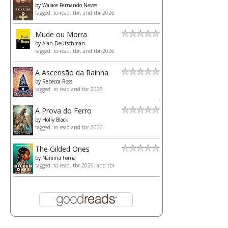
by
Walace Fernando Neves
tagged: to-read, tbr, and tbr-2026
Mude ou Morra
by
Alan Deutschman
tagged: to-read, tbr, and tbr-2026
A Ascensão da Rainha
by
Rebecca Ross
tagged: to-read and tbr-2026
A Prova do Ferro
by
Holly Black
tagged: to-read and tbr-2026
The Gilded Ones
by
Namina Forna
tagged: to-read, tbr-2026, and tbr