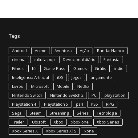
Tags
Android
Anime
Aventura
Ação
Bandai Namco
cinema
cultura pop
Devocional diário
Fantasia
Filmes
fé
Game Pass
Games
Grátis
indie
Inteligência Artificial
iOS
Jogos
lançamento
Livros
Microsoft
Mobile
Netflix
Nintendo Switch
Nintendo Switch 2
PC
playstation
Playstation 4
Playstation 5
ps4
PS5
RPG
Sega
Steam
Streaming
Séries
Tecnologia
Trailer
Ubisoft
Xbox
xbox one
Xbox Series
Xbox Series X
Xbox Series X|S
xone