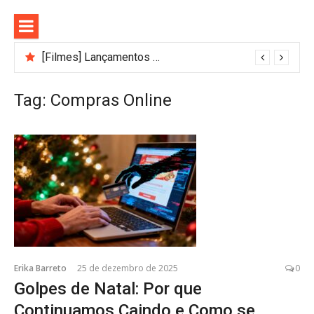
Pular
para
o
conteúdo
[Filmes] Lançamentos de agosto no Adrenalina Pura+ trazem ação e suspense
Tag:
Compras Online
Erika Barreto
25 de dezembro de 2025
0
Golpes de Natal: Por que
Continuamos Caindo e Como se