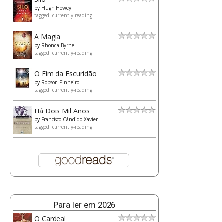
by
Hugh Howey
tagged: currently-reading
A Magia
by
Rhonda Byrne
tagged: currently-reading
O Fim da Escuridão
by
Robson Pinheiro
tagged: currently-reading
Há Dois Mil Anos
by
Francisco Cândido Xavier
tagged: currently-reading
Para ler em 2026
O Cardeal