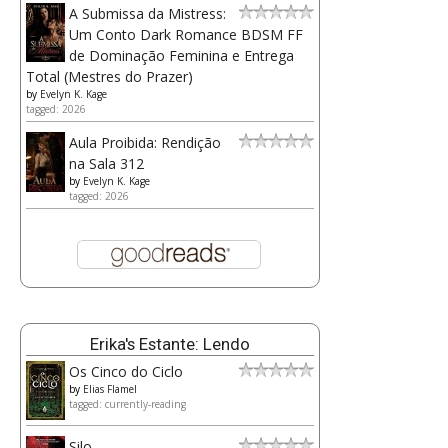
A Submissa da Mistress:
Um Conto Dark Romance BDSM FF
de Dominação Feminina e Entrega
Total (Mestres do Prazer)
by
Evelyn K. Kage
tagged: 2026
Aula Proibida: Rendição
na Sala 312
by
Evelyn K. Kage
tagged: 2026
Erika's Estante: Lendo
Os Cinco do Ciclo
by
Elias Flamel
tagged: currently-reading
Silo