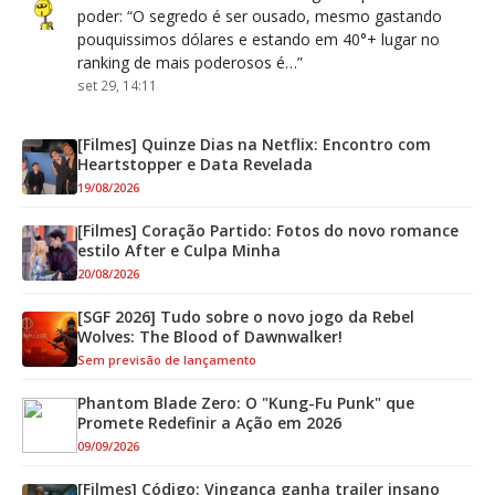
poder
: “
O segredo é ser ousado, mesmo gastando
pouquissimos dólares e estando em 40°+ lugar no
ranking de mais poderosos é…
”
set 29, 14:11
[Filmes] Quinze Dias na Netflix: Encontro com
Heartstopper e Data Revelada
19/08/2026
[Filmes] Coração Partido: Fotos do novo romance
estilo After e Culpa Minha
20/08/2026
[SGF 2026] Tudo sobre o novo jogo da Rebel
Wolves: The Blood of Dawnwalker!
Sem previsão de lançamento
Phantom Blade Zero: O "Kung-Fu Punk" que
Promete Redefinir a Ação em 2026
09/09/2026
[Filmes] Código: Vingança ganha trailer insano