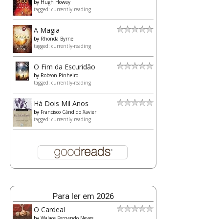
by
Hugh Howey
tagged: currently-reading
A Magia
by
Rhonda Byrne
tagged: currently-reading
O Fim da Escuridão
by
Robson Pinheiro
tagged: currently-reading
Há Dois Mil Anos
by
Francisco Cândido Xavier
tagged: currently-reading
Para ler em 2026
O Cardeal
by
Walace Fernando Neves