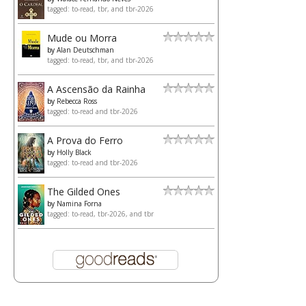
tagged: to-read, tbr, and tbr-2026
Mude ou Morra
by
Alan Deutschman
tagged: to-read, tbr, and tbr-2026
A Ascensão da Rainha
by
Rebecca Ross
tagged: to-read and tbr-2026
A Prova do Ferro
by
Holly Black
tagged: to-read and tbr-2026
The Gilded Ones
by
Namina Forna
tagged: to-read, tbr-2026, and tbr