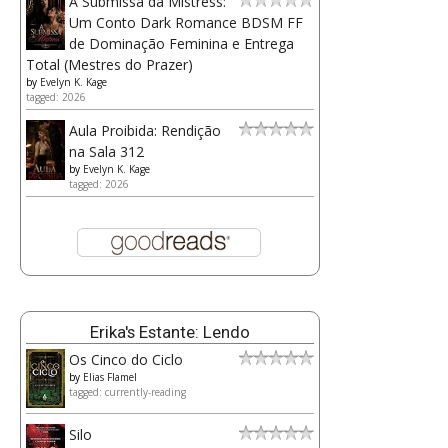
A Submissa da Mistress:
Um Conto Dark Romance BDSM FF
de Dominação Feminina e Entrega
Total (Mestres do Prazer)
by
Evelyn K. Kage
tagged: 2026
Aula Proibida: Rendição
na Sala 312
by
Evelyn K. Kage
tagged: 2026
Erika's Estante: Lendo
Os Cinco do Ciclo
by
Elias Flamel
tagged: currently-reading
Silo