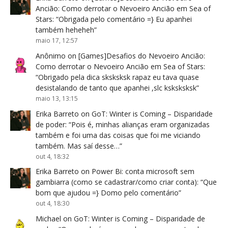
Ancião: Como derrotar o Nevoeiro Ancião em Sea of
Stars
: “
Obrigada pelo comentário =} Eu apanhei
também heheheh
”
maio 17, 12:57
Anônimo
on
[Games]Desafios do Nevoeiro Ancião:
Como derrotar o Nevoeiro Ancião em Sea of Stars
:
“
Obrigado pela dica sksksksk rapaz eu tava quase
desistalando de tanto que apanhei ,slc ksksksksk
”
maio 13, 13:15
Erika Barreto
on
GoT: Winter is Coming – Disparidade
de poder
: “
Pois é, minhas alianças eram organizadas
também e foi uma das coisas que foi me viciando
também. Mas saí desse…
”
out 4, 18:32
Erika Barreto
on
Power Bi: conta microsoft sem
gambiarra (como se cadastrar/como criar conta)
: “
Que
bom que ajudou =} Domo pelo comentário
”
out 4, 18:30
Michael
on
GoT: Winter is Coming – Disparidade de