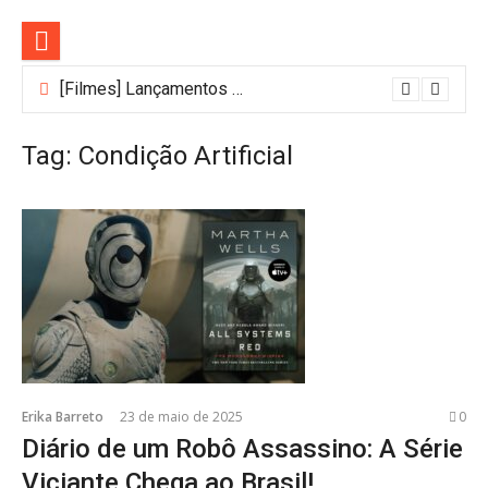
Pular
para
o
conteúdo
[Filmes] Lançamentos de agosto no Adrenalina Pura+ trazem ação e suspense
Tag:
Condição Artificial
Erika Barreto
23 de maio de 2025
0
Diário de um Robô Assassino: A Série
Viciante Chega ao Brasil!