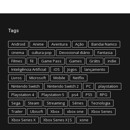
Tags
Android
Anime
Aventura
Ação
Bandai Namco
cinema
cultura pop
Devocional diário
Fantasia
Filmes
fé
Game Pass
Games
Grátis
indie
Inteligência Artificial
iOS
Jogos
lançamento
Livros
Microsoft
Mobile
Netflix
Nintendo Switch
Nintendo Switch 2
PC
playstation
Playstation 4
Playstation 5
ps4
PS5
RPG
Sega
Steam
Streaming
Séries
Tecnologia
Trailer
Ubisoft
Xbox
xbox one
Xbox Series
Xbox Series X
Xbox Series X|S
xone