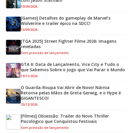
com Jason Statham
10/09/2026
[Games] Detalhes do gameplay de Marvel’s
Wolverine e trailer épico na SDCC!
15/09/2026
[TGA 2025] Street Fighter Filme 2026: Imagens
reveladas
Sem previsão de lançamento
GTA 6: Data de Lançamento, Vice City e Tudo o
que Sabemos Sobre o Jogo que Vai Parar o Mundo
19/11/2026
O Guarda-Roupa Vai Abrir de Novo! Nárnia
Retorna pelas Mãos de Greta Gerwig, e o Hype é
GIGANTESCO!
25/12/2026
[Filmes] Obsessão: Trailer do Novo Thriller
Psicológico que Conquistou Festivais
Sem previsão de lançamento