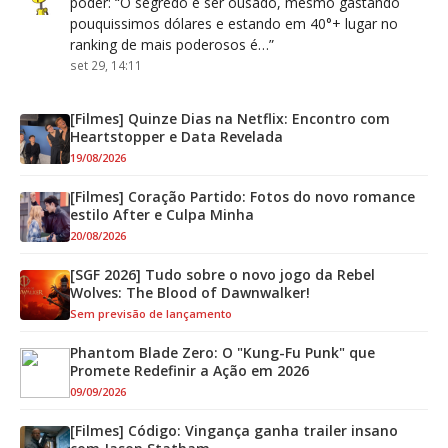
poder
: “
O segredo é ser ousado, mesmo gastando
pouquissimos dólares e estando em 40°+ lugar no
ranking de mais poderosos é…
”
set 29, 14:11
[Filmes] Quinze Dias na Netflix: Encontro com
Heartstopper e Data Revelada
19/08/2026
[Filmes] Coração Partido: Fotos do novo romance
estilo After e Culpa Minha
20/08/2026
[SGF 2026] Tudo sobre o novo jogo da Rebel
Wolves: The Blood of Dawnwalker!
Sem previsão de lançamento
Phantom Blade Zero: O "Kung-Fu Punk" que
Promete Redefinir a Ação em 2026
09/09/2026
[Filmes] Código: Vingança ganha trailer insano