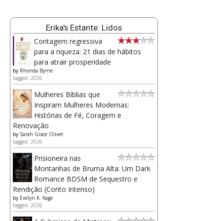
Erika's Estante: Lidos
Contagem regressiva
para a riqueza: 21 dias de hábitos
para atrair prosperidade
by
Rhonda Byrne
tagged: 2026
Mulheres Bíblias que
Inspiram Mulheres Modernas:
Histórias de Fé, Coragem e
Renovação
by
Sarah Grace Olivet
tagged: 2026
Prisioneira nas
Montanhas de Bruma Alta: Um Dark
Romance BDSM de Sequestro e
Rendição (Conto Intenso)
by
Evelyn K. Kage
tagged: 2026