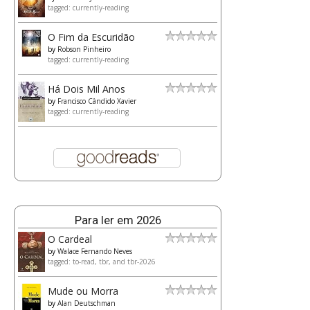
tagged: currently-reading
O Fim da Escuridão
by
Robson Pinheiro
tagged: currently-reading
Há Dois Mil Anos
by
Francisco Cândido Xavier
tagged: currently-reading
Para ler em 2026
O Cardeal
by
Walace Fernando Neves
tagged: to-read, tbr, and tbr-2026
Mude ou Morra
by
Alan Deutschman