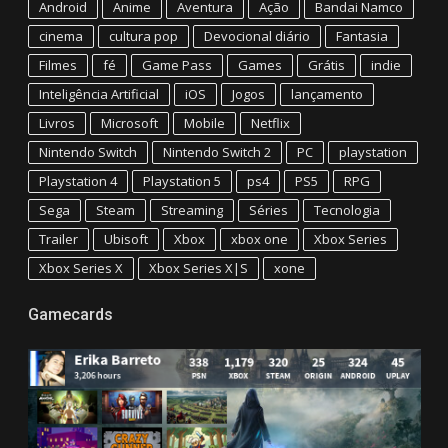
Android
Anime
Aventura
Ação
Bandai Namco
cinema
cultura pop
Devocional diário
Fantasia
Filmes
fé
Game Pass
Games
Grátis
indie
Inteligência Artificial
iOS
Jogos
lançamento
Livros
Microsoft
Mobile
Netflix
Nintendo Switch
Nintendo Switch 2
PC
playstation
Playstation 4
Playstation 5
ps4
PS5
RPG
Sega
Steam
Streaming
Séries
Tecnologia
Trailer
Ubisoft
Xbox
xbox one
Xbox Series
Xbox Series X
Xbox Series X|S
xone
Gamecards