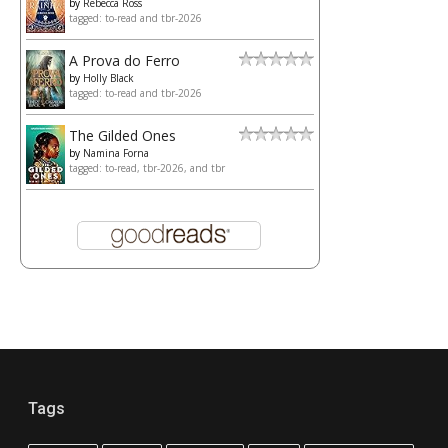
by
Rebecca Ross
tagged: to-read and tbr-2026
A Prova do Ferro
by
Holly Black
tagged: to-read and tbr-2026
The Gilded Ones
by
Namina Forna
tagged: to-read, tbr-2026, and tbr
Tags