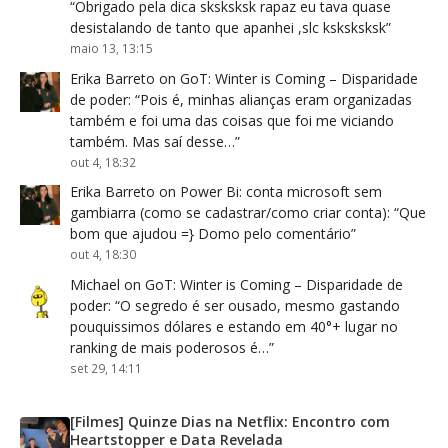
“
Obrigado pela dica sksksksk rapaz eu tava quase
desistalando de tanto que apanhei ,slc ksksksksk
”
maio 13, 13:15
Erika Barreto
on
GoT: Winter is Coming – Disparidade
de poder
: “
Pois é, minhas alianças eram organizadas
também e foi uma das coisas que foi me viciando
também. Mas saí desse…
”
out 4, 18:32
Erika Barreto
on
Power Bi: conta microsoft sem
gambiarra (como se cadastrar/como criar conta)
: “
Que
bom que ajudou =} Domo pelo comentário
”
out 4, 18:30
Michael
on
GoT: Winter is Coming – Disparidade de
poder
: “
O segredo é ser ousado, mesmo gastando
pouquissimos dólares e estando em 40°+ lugar no
ranking de mais poderosos é…
”
set 29, 14:11
[Filmes] Quinze Dias na Netflix: Encontro com
Heartstopper e Data Revelada