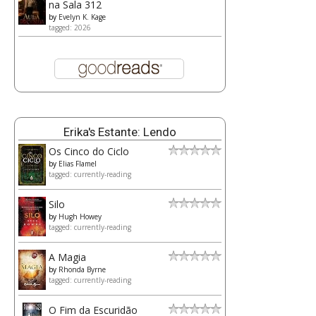
na Sala 312
by
Evelyn K. Kage
tagged: 2026
Erika's Estante: Lendo
Os Cinco do Ciclo
by
Elias Flamel
tagged: currently-reading
Silo
by
Hugh Howey
tagged: currently-reading
A Magia
by
Rhonda Byrne
tagged: currently-reading
O Fim da Escuridão