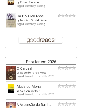
by
Robson Pinheiro
tagged: currently-reading
Há Dois Mil Anos
by
Francisco Cândido Xavier
tagged: currently-reading
Para ler em 2026
O Cardeal
by
Walace Fernando Neves
tagged: to-read, tbr, and tbr-2026
Mude ou Morra
by
Alan Deutschman
tagged: to-read, tbr, and tbr-2026
A Ascensão da Rainha