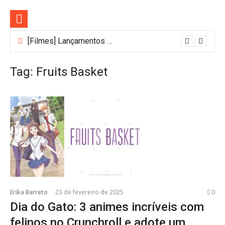
Pular
para
o
conteúdo
[Filmes] Lançamentos de agosto no Adrenalina Pura+ trazem ação e suspense
Tag:
Fruits Basket
Erika Barreto
23 de fevereiro de 2025
0
Dia do Gato: 3 animes incríveis com
felinos no Crunchroll e adote um