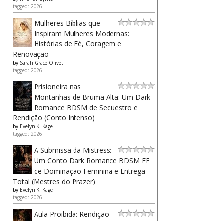
tagged: 2026
Mulheres Bíblias que
Inspiram Mulheres Modernas:
Histórias de Fé, Coragem e
Renovação
by
Sarah Grace Olivet
tagged: 2026
Prisioneira nas
Montanhas de Bruma Alta: Um Dark
Romance BDSM de Sequestro e
Rendição (Conto Intenso)
by
Evelyn K. Kage
tagged: 2026
A Submissa da Mistress:
Um Conto Dark Romance BDSM FF
de Dominação Feminina e Entrega
Total (Mestres do Prazer)
by
Evelyn K. Kage
tagged: 2026
Aula Proibida: Rendição