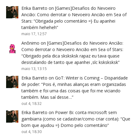
Erika Barreto
on
[Games]Desafios do Nevoeiro
Ancião: Como derrotar o Nevoeiro Ancião em Sea of
Stars
: “
Obrigada pelo comentário =} Eu apanhei
também heheheh
”
maio 17, 12:57
Anônimo
on
[Games]Desafios do Nevoeiro Ancião:
Como derrotar o Nevoeiro Ancião em Sea of Stars
:
“
Obrigado pela dica sksksksk rapaz eu tava quase
desistalando de tanto que apanhei ,slc ksksksksk
”
maio 13, 13:15
Erika Barreto
on
GoT: Winter is Coming – Disparidade
de poder
: “
Pois é, minhas alianças eram organizadas
também e foi uma das coisas que foi me viciando
também. Mas saí desse…
”
out 4, 18:32
Erika Barreto
on
Power Bi: conta microsoft sem
gambiarra (como se cadastrar/como criar conta)
: “
Que
bom que ajudou =} Domo pelo comentário
”
out 4, 18:30