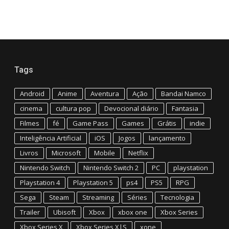
Tags
Android
Anime
Aventura
Ação
Bandai Namco
cinema
cultura pop
Devocional diário
Fantasia
Filmes
fé
Game Pass
Games
Grátis
indie
Inteligência Artificial
iOS
Jogos
lançamento
Livros
Microsoft
Mobile
Netflix
Nintendo Switch
Nintendo Switch 2
PC
playstation
Playstation 4
Playstation 5
ps4
PS5
RPG
Sega
Steam
Streaming
Séries
Tecnologia
Trailer
Ubisoft
Xbox
xbox one
Xbox Series
Xbox Series X
Xbox Series X|S
xone