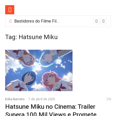
Pular
para
o
conteúdo
Bastidores do Filme Filhos de Sangue e Osso Revelam a Magia de Orïsha
Tag:
Hatsune Miku
Erika Barreto
7 de abril de 2025
0
Hatsune Miku no Cinema: Trailer
Supera 100 Mil Views e Promete