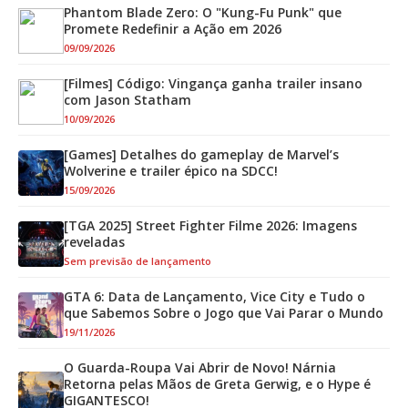
Phantom Blade Zero: O "Kung-Fu Punk" que
Promete Redefinir a Ação em 2026
09/09/2026
[Filmes] Código: Vingança ganha trailer insano
com Jason Statham
10/09/2026
[Games] Detalhes do gameplay de Marvel’s
Wolverine e trailer épico na SDCC!
15/09/2026
[TGA 2025] Street Fighter Filme 2026: Imagens
reveladas
Sem previsão de lançamento
GTA 6: Data de Lançamento, Vice City e Tudo o
que Sabemos Sobre o Jogo que Vai Parar o Mundo
19/11/2026
O Guarda-Roupa Vai Abrir de Novo! Nárnia
Retorna pelas Mãos de Greta Gerwig, e o Hype é
GIGANTESCO!