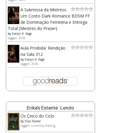
A Submissa da Mistress:
Um Conto Dark Romance BDSM FF
de Dominação Feminina e Entrega
Total (Mestres do Prazer)
by
Evelyn K. Kage
tagged: 2026
Aula Proibida: Rendição
na Sala 312
by
Evelyn K. Kage
tagged: 2026
Erika's Estante: Lendo
Os Cinco do Ciclo
by
Elias Flamel
tagged: currently-reading