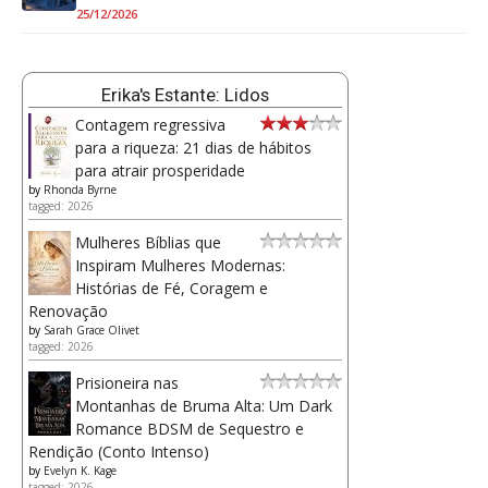
25/12/2026
Erika's Estante: Lidos
Contagem regressiva
para a riqueza: 21 dias de hábitos
para atrair prosperidade
by
Rhonda Byrne
tagged: 2026
Mulheres Bíblias que
Inspiram Mulheres Modernas:
Histórias de Fé, Coragem e
Renovação
by
Sarah Grace Olivet
tagged: 2026
Prisioneira nas
Montanhas de Bruma Alta: Um Dark
Romance BDSM de Sequestro e
Rendição (Conto Intenso)
by
Evelyn K. Kage
tagged: 2026