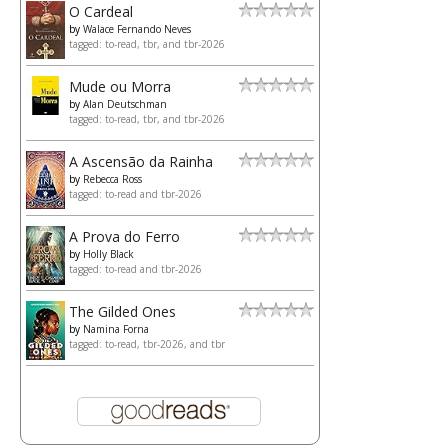
O Cardeal
by
Walace Fernando Neves
tagged: to-read, tbr, and tbr-2026
Mude ou Morra
by
Alan Deutschman
tagged: to-read, tbr, and tbr-2026
A Ascensão da Rainha
by
Rebecca Ross
tagged: to-read and tbr-2026
A Prova do Ferro
by
Holly Black
tagged: to-read and tbr-2026
The Gilded Ones
by
Namina Forna
tagged: to-read, tbr-2026, and tbr