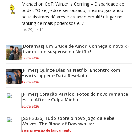
Michael
on
GoT: Winter is Coming – Disparidade de
poder
: “
O segredo é ser ousado, mesmo gastando
pouquissimos dólares e estando em 40°+ lugar no
ranking de mais poderosos é…
”
set 29, 14:11
[Doramas] Um Grude de Amor: Conheça o novo K-
drama com suspense na Netflix!
07/08/2026
[Filmes] Quinze Dias na Netflix: Encontro com
Heartstopper e Data Revelada
19/08/2026
[Filmes] Coração Partido: Fotos do novo romance
estilo After e Culpa Minha
20/08/2026
[SGF 2026] Tudo sobre o novo jogo da Rebel
Wolves: The Blood of Dawnwalker!
Sem previsão de lançamento