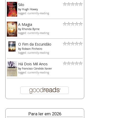
Silo
by
Hugh Howey
tagged: currently-reading
A Magia
by
Rhonda Byrne
tagged: currently-reading
O Fim da Escuridão
by
Robson Pinheiro
tagged: currently-reading
Há Dois Mil Anos
by
Francisco Cândido Xavier
tagged: currently-reading
Para ler em 2026