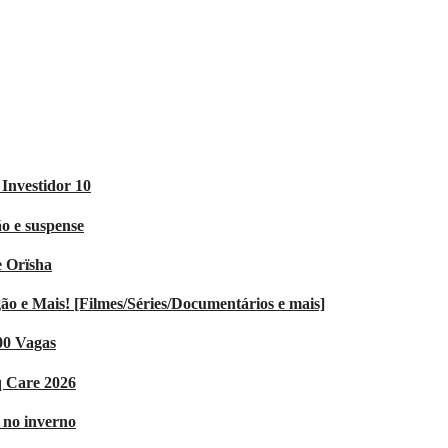
Investidor 10
o e suspense
e Orïsha
 e Mais! [Filmes/Séries/Documentários e mais]
00 Vagas
q Care 2026
V no inverno