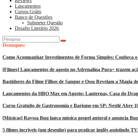
Reviews
Lançamentos
Cursos Grátis
Banco de Questões
Submeter Questão
Desafio Literário 2026
Pesquisar
por:
Destaques:
Como Acompanhar Investimentos de Forma Simples: Conheça o 
[Filmes] Lançamentos de agosto no Adrenalina Pura+ trazem açã
Bastidores do Filme Filhos de Sangue e Osso Revelam a Magia d
Lançamentos da HBO Max em Agosto: Lanternas, Casa do Dragão
Curso Gratuito de Gastronomia e Barismo em SP: Nestlé Abre 1
[Músicas] Rayssa Buq lança música gospel autoral e anuncia Bu
5 filmes incríveis (um desenho) para praticar inglês assistindo T