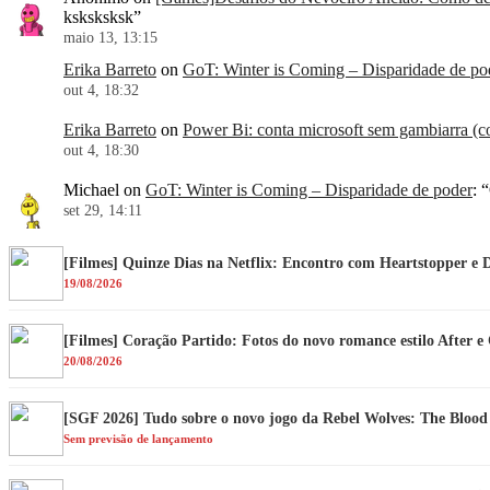
ksksksksk
”
maio 13, 13:15
Erika Barreto
on
GoT: Winter is Coming – Disparidade de po
out 4, 18:32
Erika Barreto
on
Power Bi: conta microsoft sem gambiarra (co
out 4, 18:30
Michael
on
GoT: Winter is Coming – Disparidade de poder
: “
set 29, 14:11
[Filmes] Quinze Dias na Netflix: Encontro com Heartstopper e 
19/08/2026
[Filmes] Coração Partido: Fotos do novo romance estilo After 
20/08/2026
[SGF 2026] Tudo sobre o novo jogo da Rebel Wolves: The Bloo
Sem previsão de lançamento