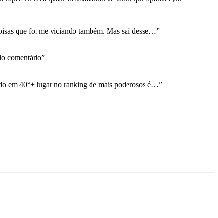
coisas que foi me viciando também. Mas saí desse…
”
o comentário
”
ndo em 40°+ lugar no ranking de mais poderosos é…
”