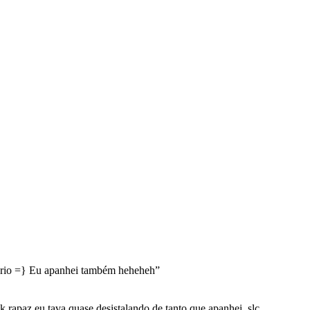
rio =} Eu apanhei também heheheh
”
 rapaz eu tava quase desistalando de tanto que apanhei ,slc