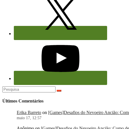
Pesquisar
por:
Últimos Comentários
Erika Barreto
on
[Games]Desafios do Nevoeiro Ancião: Como 
maio 17, 12:57
Anônimo
on
[Games]Desafios do Nevoeiro Ancião: Como der