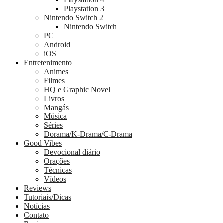
Playstation 3
Nintendo Switch 2
Nintendo Switch
PC
Android
iOS
Entretenimento
Animes
Filmes
HQ e Graphic Novel
Livros
Mangás
Música
Séries
Dorama/K-Drama/C-Drama
Good Vibes
Devocional diário
Orações
Técnicas
Vídeos
Reviews
Tutoriais/Dicas
Notícias
Contato