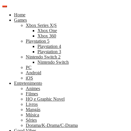
Pular
para
Home
o
Games
conteúdo
Xbox Series X|S
Xbox One
Xbox 360
Playstation 5
Playstation 4
Playstation 3
Nintendo Switch 2
Nintendo Switch
PC
Android
iOS
Entretenimento
Animes
Filmes
HQ e Graphic Novel
Livros
Mangás
Música
Séries
Dorama/K-Drama/C-Drama
Good Vibes