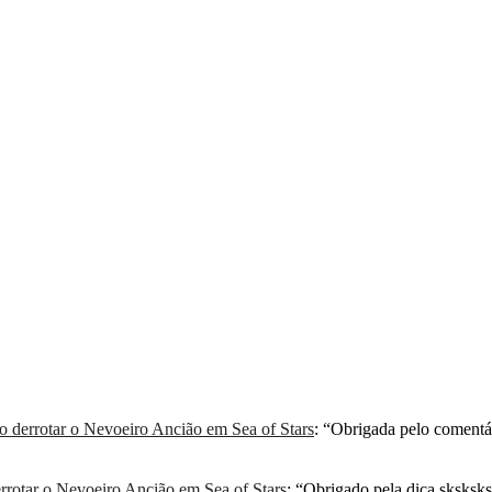
derrotar o Nevoeiro Ancião em Sea of Stars
: “
Obrigada pelo comentá
rotar o Nevoeiro Ancião em Sea of Stars
: “
Obrigado pela dica sksksksk