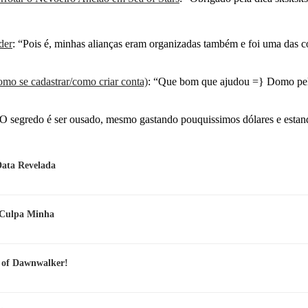
der
: “
Pois é, minhas alianças eram organizadas também e foi uma das 
mo se cadastrar/como criar conta)
: “
Que bom que ajudou =} Domo pel
O segredo é ser ousado, mesmo gastando pouquissimos dólares e esta
Data Revelada
e Culpa Minha
d of Dawnwalker!