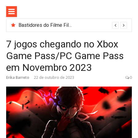
Pular
para
o
conteúdo
Bastidores do Filme Filhos de Sangue e Osso Revelam a Magia de Orïsha
7 jogos chegando no Xbox
Game Pass/PC Game Pass
em Novembro 2023
Erika Barreto
22 de outubro de 2023
0