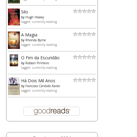
Silo
by
Hugh Howey
tagged: currently-reading
A Magia
by
Rhonda Byrne
tagged: currently-reading
O Fim da Escuridão
by
Robson Pinheiro
tagged: currently-reading
Há Dois Mil Anos
by
Francisco Cândido Xavier
tagged: currently-reading