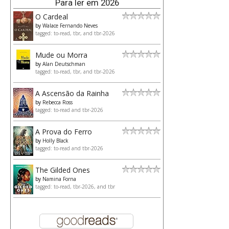
Para ler em 2026
O Cardeal
by
Walace Fernando Neves
tagged: to-read, tbr, and tbr-2026
Mude ou Morra
by
Alan Deutschman
tagged: to-read, tbr, and tbr-2026
A Ascensão da Rainha
by
Rebecca Ross
tagged: to-read and tbr-2026
A Prova do Ferro
by
Holly Black
tagged: to-read and tbr-2026
The Gilded Ones
by
Namina Forna
tagged: to-read, tbr-2026, and tbr