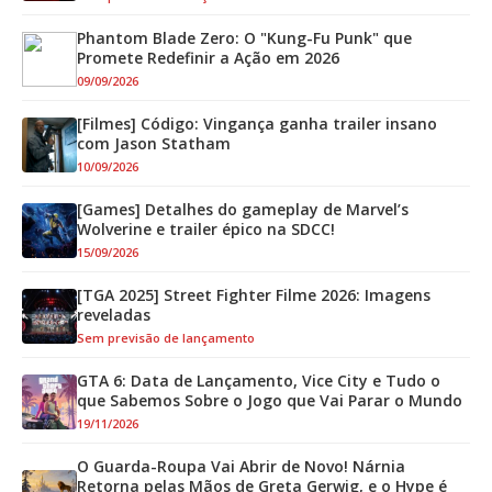
Phantom Blade Zero: O "Kung-Fu Punk" que
Promete Redefinir a Ação em 2026
09/09/2026
[Filmes] Código: Vingança ganha trailer insano
com Jason Statham
10/09/2026
[Games] Detalhes do gameplay de Marvel’s
Wolverine e trailer épico na SDCC!
15/09/2026
[TGA 2025] Street Fighter Filme 2026: Imagens
reveladas
Sem previsão de lançamento
GTA 6: Data de Lançamento, Vice City e Tudo o
que Sabemos Sobre o Jogo que Vai Parar o Mundo
19/11/2026
O Guarda-Roupa Vai Abrir de Novo! Nárnia
Retorna pelas Mãos de Greta Gerwig, e o Hype é