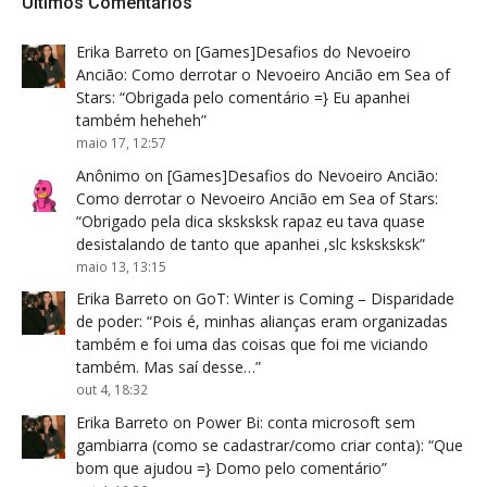
Últimos Comentários
Erika Barreto
on
[Games]Desafios do Nevoeiro
Ancião: Como derrotar o Nevoeiro Ancião em Sea of
Stars
: “
Obrigada pelo comentário =} Eu apanhei
também heheheh
”
maio 17, 12:57
Anônimo
on
[Games]Desafios do Nevoeiro Ancião:
Como derrotar o Nevoeiro Ancião em Sea of Stars
:
“
Obrigado pela dica sksksksk rapaz eu tava quase
desistalando de tanto que apanhei ,slc ksksksksk
”
maio 13, 13:15
Erika Barreto
on
GoT: Winter is Coming – Disparidade
de poder
: “
Pois é, minhas alianças eram organizadas
também e foi uma das coisas que foi me viciando
também. Mas saí desse…
”
out 4, 18:32
Erika Barreto
on
Power Bi: conta microsoft sem
gambiarra (como se cadastrar/como criar conta)
: “
Que
bom que ajudou =} Domo pelo comentário
”