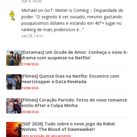
out 4, 18:30
Michael
on
GoT: Winter is Coming – Disparidade de
poder
: “
O segredo é ser ousado, mesmo gastando
pouquissimos dólares e estando em 40°+ lugar no
ranking de mais poderosos é…
”
set 29, 14:11
[Doramas] Um Grude de Amor: Conheça o novo K-
drama com suspense na Netflix!
07/08/2026
[Filmes] Quinze Dias na Netflix: Encontro com
Heartstopper e Data Revelada
19/08/2026
[Filmes] Coração Partido: Fotos do novo romance
estilo After e Culpa Minha
20/08/2026
[SGF 2026] Tudo sobre o novo jogo da Rebel
Wolves: The Blood of Dawnwalker!
Sem previsão de lançamento