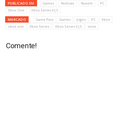
PUBLICADO EM
Games
Notícias
Nuvem
PC
Xbox One
Xbox Series X|S
MARCADO
Game Pass
Games
Jogos
PC
Xbox
xbox one
Xbox Series
Xbox Series X|S
xone
Comente!