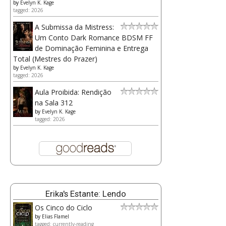
by
Evelyn K. Kage
tagged: 2026
A Submissa da Mistress:
Um Conto Dark Romance BDSM FF
de Dominação Feminina e Entrega
Total (Mestres do Prazer)
by
Evelyn K. Kage
tagged: 2026
Aula Proibida: Rendição
na Sala 312
by
Evelyn K. Kage
tagged: 2026
Erika's Estante: Lendo
Os Cinco do Ciclo
by
Elias Flamel
tagged: currently-reading