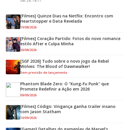
set 29, 14:11
[Filmes] Quinze Dias na Netflix: Encontro com
Heartstopper e Data Revelada
19/08/2026
[Filmes] Coração Partido: Fotos do novo romance
estilo After e Culpa Minha
20/08/2026
[SGF 2026] Tudo sobre o novo jogo da Rebel
Wolves: The Blood of Dawnwalker!
Sem previsão de lançamento
Phantom Blade Zero: O "Kung-Fu Punk" que
Promete Redefinir a Ação em 2026
09/09/2026
[Filmes] Código: Vingança ganha trailer insano
com Jason Statham
10/09/2026
[Games] Detalhes do gameplay de Marvel’s