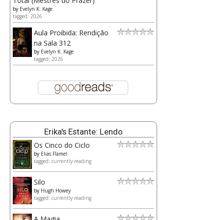
Total (Mestres do Prazer)
by
Evelyn K. Kage
tagged: 2026
Aula Proibida: Rendição
na Sala 312
by
Evelyn K. Kage
tagged: 2026
Erika's Estante: Lendo
Os Cinco do Ciclo
by
Elias Flamel
tagged: currently-reading
Silo
by
Hugh Howey
tagged: currently-reading
A Magia