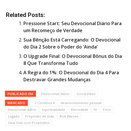
Related Posts:
Pressione Start: Seu Devocional Diário Para
um Recomeço de Verdade
Sua Bênção Está Carregando: O Devocional
do Dia 2 Sobre o Poder do ‘Ainda’
O Upgrade Final: O Devocional Bônus do Dia
8 Que Transforma Tudo
A Regra do 1%: O Devocional do Dia 4 Para
Destravar Grandes Mudanças
PUBLICADO EM
Devocional diário
Good Vibes
MARCADO
2 Coríntios 4
desenvolvimento pessoal
Devocional diário
espiritualidade
Eternidade
fé
Foco
Legado
Propósito de Vida
Rick Warren
Uma Vida com Propósitos