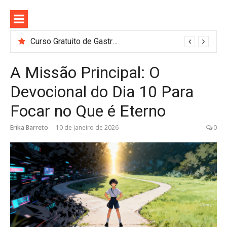
Pular
para
o
conteúdo
Curso Gratuito de Gastronomia e Barismo em SP: Nestlé Abre 100 Vagas
A Missão Principal: O
Devocional do Dia 10 Para
Focar no Que é Eterno
Erika Barreto
10 de janeiro de 2026
0