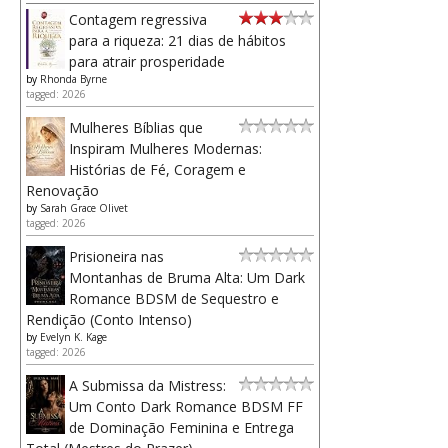
Contagem regressiva
para a riqueza: 21 dias de hábitos
para atrair prosperidade
by
Rhonda Byrne
tagged: 2026
Mulheres Bíblias que
Inspiram Mulheres Modernas:
Histórias de Fé, Coragem e
Renovação
by
Sarah Grace Olivet
tagged: 2026
Prisioneira nas
Montanhas de Bruma Alta: Um Dark
Romance BDSM de Sequestro e
Rendição (Conto Intenso)
by
Evelyn K. Kage
tagged: 2026
A Submissa da Mistress:
Um Conto Dark Romance BDSM FF
de Dominação Feminina e Entrega