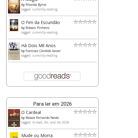
by
Rhonda Byrne
tagged: currently-reading
O Fim da Escuridão
by
Robson Pinheiro
tagged: currently-reading
Há Dois Mil Anos
by
Francisco Cândido Xavier
tagged: currently-reading
Para ler em 2026
O Cardeal
by
Walace Fernando Neves
tagged: to-read, tbr, and tbr-2026
Mude ou Morra