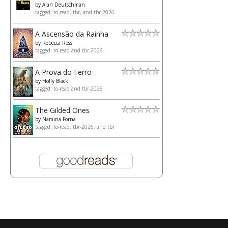
by
Alan Deutschman
tagged: to-read, tbr, and tbr-2026
A Ascensão da Rainha
by
Rebecca Ross
tagged: to-read and tbr-2026
A Prova do Ferro
by
Holly Black
tagged: to-read and tbr-2026
The Gilded Ones
by
Namina Forna
tagged: to-read, tbr-2026, and tbr