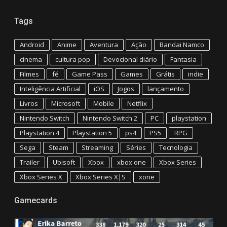
Tags
Android
Anime
Aventura
Ação
Bandai Namco
cinema
cultura pop
Devocional diário
Fantasia
Filmes
fé
Game Pass
Games
Grátis
indie
Inteligência Artificial
iOS
Jogos
lançamento
Livros
Microsoft
Mobile
Netflix
Nintendo Switch
Nintendo Switch 2
PC
playstation
Playstation 4
Playstation 5
ps4
PS5
RPG
Sega
Steam
Streaming
Séries
Tecnologia
Trailer
Ubisoft
Xbox
xbox one
Xbox Series
Xbox Series X
Xbox Series X|S
xone
Gamecards