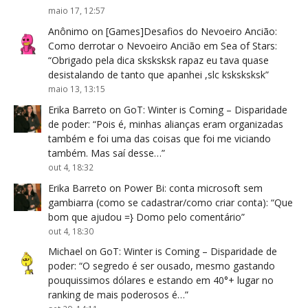
maio 17, 12:57
Anônimo
on
[Games]Desafios do Nevoeiro Ancião:
Como derrotar o Nevoeiro Ancião em Sea of Stars
:
“
Obrigado pela dica sksksksk rapaz eu tava quase
desistalando de tanto que apanhei ,slc ksksksksk
”
maio 13, 13:15
Erika Barreto
on
GoT: Winter is Coming – Disparidade
de poder
: “
Pois é, minhas alianças eram organizadas
também e foi uma das coisas que foi me viciando
também. Mas saí desse…
”
out 4, 18:32
Erika Barreto
on
Power Bi: conta microsoft sem
gambiarra (como se cadastrar/como criar conta)
: “
Que
bom que ajudou =} Domo pelo comentário
”
out 4, 18:30
Michael
on
GoT: Winter is Coming – Disparidade de
poder
: “
O segredo é ser ousado, mesmo gastando
pouquissimos dólares e estando em 40°+ lugar no
ranking de mais poderosos é…
”