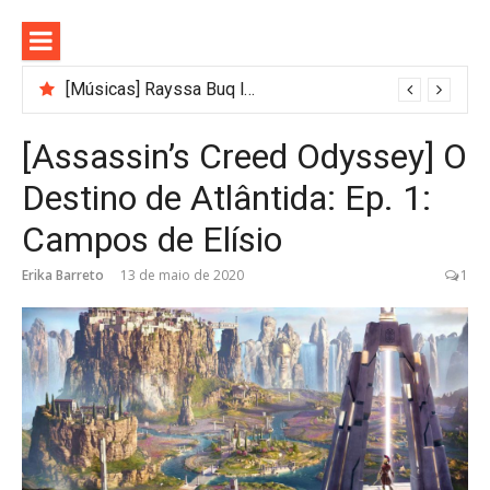
Pular
para
o
conteúdo
[Músicas] Rayssa Buq lança música gospel autoral e anuncia Buq Care 2026
5 filmes incríveis (um desenho) para praticar inglês assistindo TV no inverno
[Assassin’s Creed Odyssey] O
Destino de Atlântida: Ep. 1:
Campos de Elísio
Erika Barreto
13 de maio de 2020
1