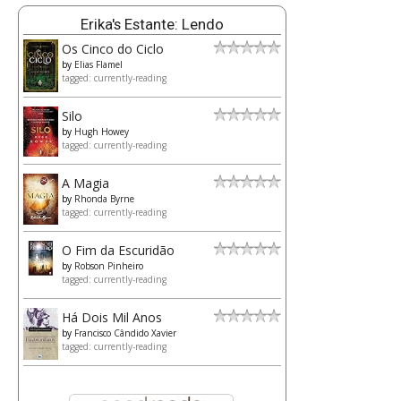
Erika's Estante: Lendo
Os Cinco do Ciclo
by
Elias Flamel
tagged: currently-reading
Silo
by
Hugh Howey
tagged: currently-reading
A Magia
by
Rhonda Byrne
tagged: currently-reading
O Fim da Escuridão
by
Robson Pinheiro
tagged: currently-reading
Há Dois Mil Anos
by
Francisco Cândido Xavier
tagged: currently-reading