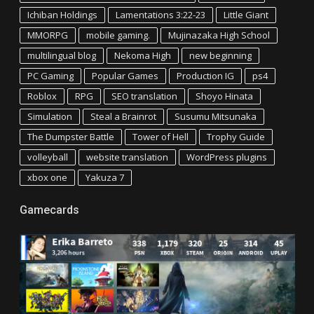
Ichiban Holdings
Lamentations 3:22-23
Little Giant
MMORPG
mobile gaming.
Mujinazaka High School
multilingual blog
Nekoma High
new beginning
PC Gaming
Popular Games
Production IG
ps4
Roblox
RPG
SEO translation
Shoyo Hinata
Simulation
Steal a Brainrot
Susumu Mitsunaka
The Dumpster Battle
Tower of Hell
Trophy Guide
volleyball
website translation
WordPress plugins
xbox one
Yakuza 7
Gamecards