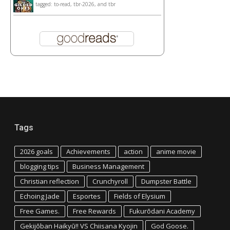
tagged: to-read, tbr-2026, and tbr
Tags
2026 goals
Achievements
action
anime movie
blogging tips
Business Management
Christian reflection
Crunchyroll
Dumpster Battle
Echoing Jade
Esportes
Fields of Elysium
Free Games.
Free Rewards
Fukurōdani Academy
Gekijōban Haikyū!! VS Chiisana Kyojin
God Goose.