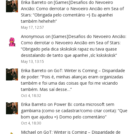
Erika Barreto
on
[Games]Desafios do Nevoeiro
Ancião: Como derrotar o Nevoeiro Ancião em Sea of
Stars
: “
Obrigada pelo comentário =} Eu apanhei
também heheheh
”
May 17, 12:57
Anonymous
on
[Games]Desafios do Nevoeiro Ancião:
Como derrotar o Nevoeiro Ancião em Sea of Stars
:
“
Obrigado pela dica sksksksk rapaz eu tava quase
desistalando de tanto que apanhei ,slc ksksksksk
”
May 13, 13:15
Erika Barreto
on
GoT: Winter is Coming – Disparidade
de poder
: “
Pois é, minhas alianças eram organizadas
também e foi uma das coisas que foi me viciando
também. Mas saí desse…
”
Oct 4, 18:32
Erika Barreto
on
Power Bi: conta microsoft sem
gambiarra (como se cadastrar/como criar conta)
: “
Que
bom que ajudou =} Domo pelo comentário
”
Oct 4, 18:30
Michael
on
GoT: Winter is Coming – Disparidade de