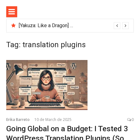
Skip
to
content
[Yakuza: Like a Dragon] Business Management Guide
Tag:
translation plugins
Erika Barreto
10 de March de 2025
0
Going Global on a Budget: I Tested 3
WordPress Translation Plugins (So