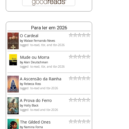
Para ler em 2026
O Cardeal
by
Walace Fernando Neves
tagged: to-read, tbr, and tbr-2026
Mude ou Morra
by
Alan Deutschman
tagged: to-read, tbr, and tbr-2026
A Ascensão da Rainha
by
Rebecca Ross
tagged: to-read and tbr-2026
A Prova do Ferro
by
Holly Black
tagged: to-read and tbr-2026
The Gilded Ones
by
Namina Forna