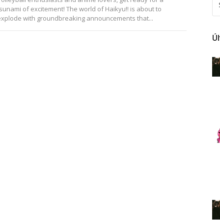
FO
sunami of excitement! The world of Haikyu!! is about to
explode with groundbreaking announcements that...
Ú