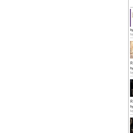
b
ta
R
b
ta
R
b
ta