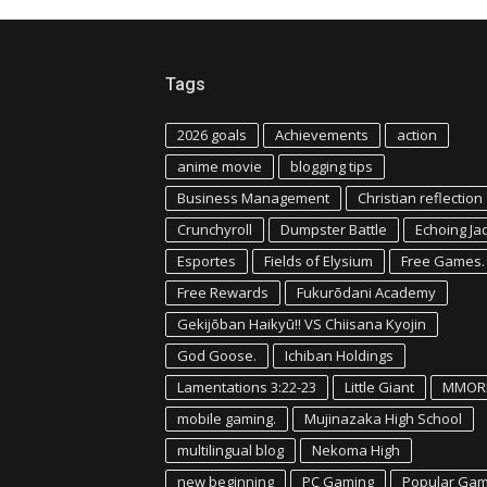
Tags
2026 goals
Achievements
action
anime movie
blogging tips
Business Management
Christian reflection
Crunchyroll
Dumpster Battle
Echoing Ja
Esportes
Fields of Elysium
Free Games.
Free Rewards
Fukurōdani Academy
Gekijōban Haikyū!! VS Chiisana Kyojin
God Goose.
Ichiban Holdings
Lamentations 3:22-23
Little Giant
MMOR
mobile gaming.
Mujinazaka High School
multilingual blog
Nekoma High
new beginning
PC Gaming
Popular Ga