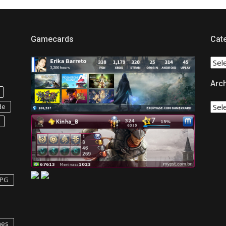
Gamecards
Cat
CAT
Arc
Arch
de
PG
mes