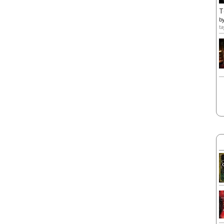
T
b
ta