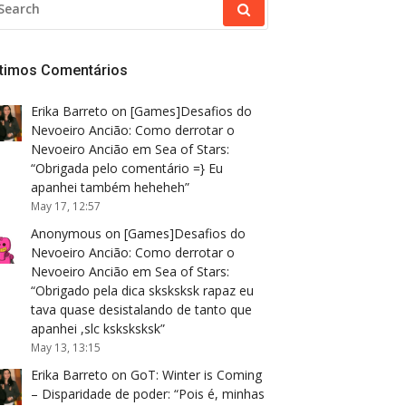
R:
ltimos Comentários
Erika Barreto
on
[Games]Desafios do
Nevoeiro Ancião: Como derrotar o
Nevoeiro Ancião em Sea of Stars
:
“
Obrigada pelo comentário =} Eu
apanhei também heheheh
”
May 17, 12:57
Anonymous
on
[Games]Desafios do
Nevoeiro Ancião: Como derrotar o
Nevoeiro Ancião em Sea of Stars
:
“
Obrigado pela dica sksksksk rapaz eu
tava quase desistalando de tanto que
apanhei ,slc ksksksksk
”
May 13, 13:15
Erika Barreto
on
GoT: Winter is Coming
– Disparidade de poder
: “
Pois é, minhas