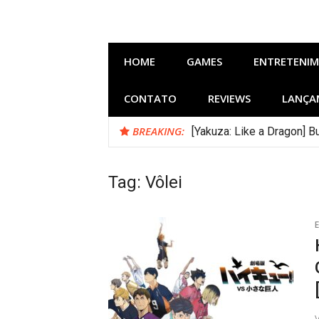
Skip
to
content
HOME
GAMES
ENTRETENI
CONTATO
REVIEWS
LANÇA
BREAKING:
[Yakuza: Like a Dragon]
Tag:
Vôlei
E