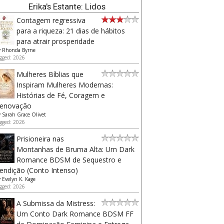
Erika's Estante: Lidos
Contagem regressiva
para a riqueza: 21 dias de hábitos
para atrair prosperidade
y
Rhonda Byrne
gged: 2026
Mulheres Bíblias que
Inspiram Mulheres Modernas:
Histórias de Fé, Coragem e
enovação
y
Sarah Grace Olivet
gged: 2026
Prisioneira nas
Montanhas de Bruma Alta: Um Dark
Romance BDSM de Sequestro e
endição (Conto Intenso)
y
Evelyn K. Kage
gged: 2026
A Submissa da Mistress:
Um Conto Dark Romance BDSM FF