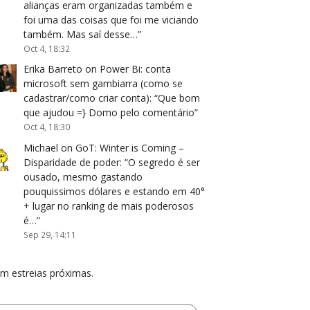
alianças eram organizadas também e
foi uma das coisas que foi me viciando
também. Mas saí desse…
”
Oct 4, 18:32
Erika Barreto
on
Power Bi: conta
microsoft sem gambiarra (como se
cadastrar/como criar conta)
: “
Que bom
que ajudou =} Domo pelo comentário
”
Oct 4, 18:30
Michael
on
GoT: Winter is Coming –
Disparidade de poder
: “
O segredo é ser
ousado, mesmo gastando
pouquissimos dólares e estando em 40°
+ lugar no ranking de mais poderosos
é…
”
Sep 29, 14:11
m estreias próximas.