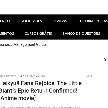
MENTO
GOOD VIBES
REVIEWS
TUTORIAIS/DICAS
MENTOS
CURSOS GRÁTIS
BANCO DE QUESTÕES
 Business Management Guide
Si
rika Barreto
4 de March de 2025
0
Haikyu!! Fans Rejoice: The Little
Giant’s Epic Return Confirmed!
[Anime movie]
S
Volleyball enthusiasts and anime lovers, get ready for a