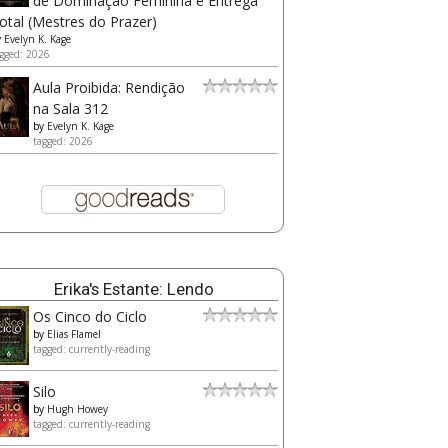
de Dominação Feminina e Entrega
otal (Mestres do Prazer)
y
Evelyn K. Kage
gged: 2026
Aula Proibida: Rendição
na Sala 312
by
Evelyn K. Kage
tagged: 2026
Erika's Estante: Lendo
Os Cinco do Ciclo
by
Elias Flamel
tagged: currently-reading
Silo
by
Hugh Howey
tagged: currently-reading