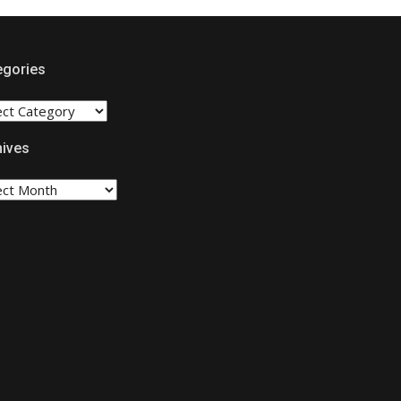
egories
EGORIES
hives
ives