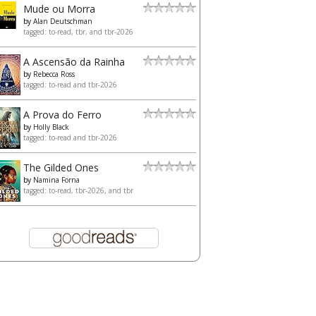
Mude ou Morra
by
Alan Deutschman
tagged: to-read, tbr, and tbr-2026
A Ascensão da Rainha
by
Rebecca Ross
tagged: to-read and tbr-2026
A Prova do Ferro
by
Holly Black
tagged: to-read and tbr-2026
The Gilded Ones
by
Namina Forna
tagged: to-read, tbr-2026, and tbr