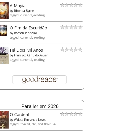
A Magia
by
Rhonda Byrne
tagged: currently-reading
O Fim da Escuridão
by
Robson Pinheiro
tagged: currently-reading
Há Dois Mil Anos
by
Francisco Cândido Xavier
tagged: currently-reading
Para ler em 2026
O Cardeal
by
Walace Fernando Neves
tagged: to-read, tbr, and tbr-2026