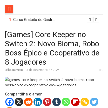
Pular
para
o
conteúdo
Curso Gratuito de Gastronomia e Barismo em SP: Nestlé Abre 100 Vagas
[Games] Core Keeper no
Switch 2: Novo Bioma, Robo-
Boss Épico e Cooperativo de
8 Jogadores
Erika Barreto
3 de dezembro de 2025
0
Compartilhe o amor