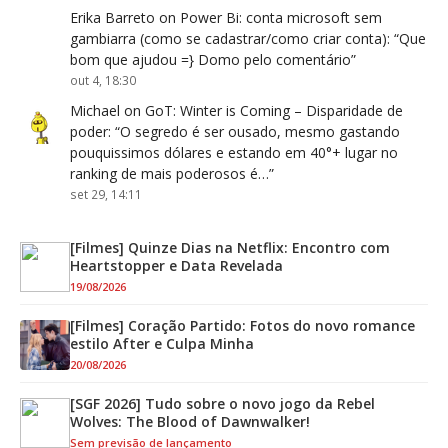
Erika Barreto
on
Power Bi: conta microsoft sem
gambiarra (como se cadastrar/como criar conta)
: “
Que
bom que ajudou =} Domo pelo comentário
”
out 4, 18:30
Michael
on
GoT: Winter is Coming – Disparidade de
poder
: “
O segredo é ser ousado, mesmo gastando
pouquissimos dólares e estando em 40°+ lugar no
ranking de mais poderosos é…
”
set 29, 14:11
[Filmes] Quinze Dias na Netflix: Encontro com
Heartstopper e Data Revelada
19/08/2026
[Filmes] Coração Partido: Fotos do novo romance
estilo After e Culpa Minha
20/08/2026
[SGF 2026] Tudo sobre o novo jogo da Rebel
Wolves: The Blood of Dawnwalker!
Sem previsão de lançamento