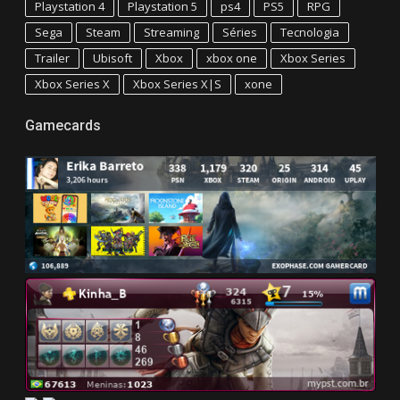
Playstation 4
Playstation 5
ps4
PS5
RPG
Sega
Steam
Streaming
Séries
Tecnologia
Trailer
Ubisoft
Xbox
xbox one
Xbox Series
Xbox Series X
Xbox Series X|S
xone
Gamecards