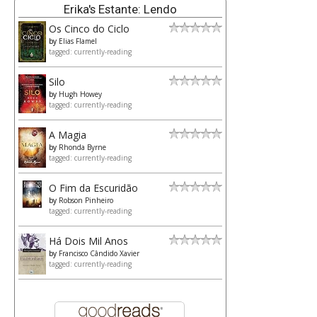
Erika's Estante: Lendo
Os Cinco do Ciclo
by
Elias Flamel
tagged: currently-reading
Silo
by
Hugh Howey
tagged: currently-reading
A Magia
by
Rhonda Byrne
tagged: currently-reading
O Fim da Escuridão
by
Robson Pinheiro
tagged: currently-reading
Há Dois Mil Anos
by
Francisco Cândido Xavier
tagged: currently-reading