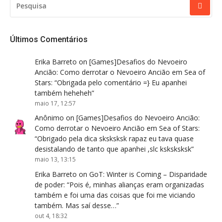
POR:
Últimos Comentários
Erika Barreto
on
[Games]Desafios do Nevoeiro
Ancião: Como derrotar o Nevoeiro Ancião em Sea of
Stars
: “
Obrigada pelo comentário =} Eu apanhei
também heheheh
”
maio 17, 12:57
Anônimo
on
[Games]Desafios do Nevoeiro Ancião:
Como derrotar o Nevoeiro Ancião em Sea of Stars
:
“
Obrigado pela dica sksksksk rapaz eu tava quase
desistalando de tanto que apanhei ,slc ksksksksk
”
maio 13, 13:15
Erika Barreto
on
GoT: Winter is Coming – Disparidade
de poder
: “
Pois é, minhas alianças eram organizadas
também e foi uma das coisas que foi me viciando
também. Mas saí desse…
”
out 4, 18:32