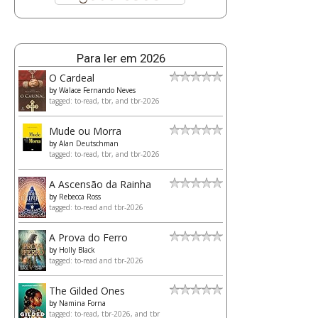
Para ler em 2026
O Cardeal
by
Walace Fernando Neves
tagged: to-read, tbr, and tbr-2026
Mude ou Morra
by
Alan Deutschman
tagged: to-read, tbr, and tbr-2026
A Ascensão da Rainha
by
Rebecca Ross
tagged: to-read and tbr-2026
A Prova do Ferro
by
Holly Black
tagged: to-read and tbr-2026
The Gilded Ones
by
Namina Forna
tagged: to-read, tbr-2026, and tbr