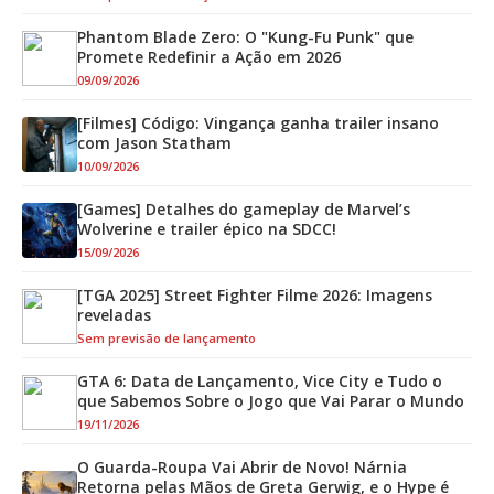
Phantom Blade Zero: O "Kung-Fu Punk" que
Promete Redefinir a Ação em 2026
09/09/2026
[Filmes] Código: Vingança ganha trailer insano
com Jason Statham
10/09/2026
[Games] Detalhes do gameplay de Marvel’s
Wolverine e trailer épico na SDCC!
15/09/2026
[TGA 2025] Street Fighter Filme 2026: Imagens
reveladas
Sem previsão de lançamento
GTA 6: Data de Lançamento, Vice City e Tudo o
que Sabemos Sobre o Jogo que Vai Parar o Mundo
19/11/2026
O Guarda-Roupa Vai Abrir de Novo! Nárnia
Retorna pelas Mãos de Greta Gerwig, e o Hype é