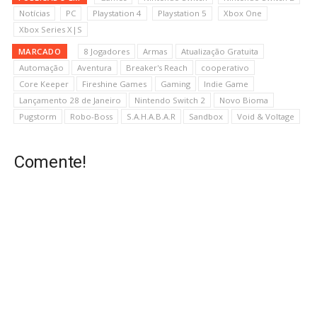
Notícias
PC
Playstation 4
Playstation 5
Xbox One
Xbox Series X|S
MARCADO
8 Jogadores
Armas
Atualização Gratuita
Automação
Aventura
Breaker's Reach
cooperativo
Core Keeper
Fireshine Games
Gaming
Indie Game
Lançamento 28 de Janeiro
Nintendo Switch 2
Novo Bioma
Pugstorm
Robo-Boss
S.A.H.A.B.A.R
Sandbox
Void & Voltage
Comente!