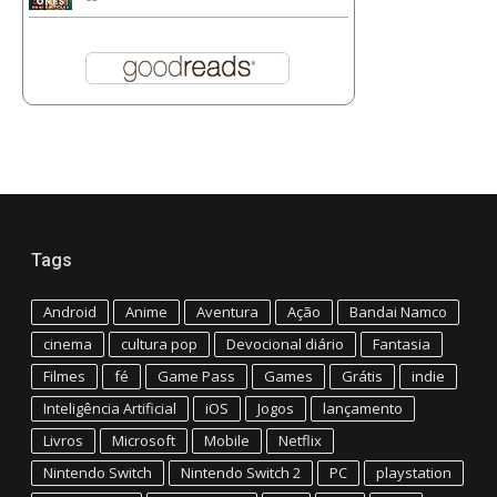
Tags
Android
Anime
Aventura
Ação
Bandai Namco
cinema
cultura pop
Devocional diário
Fantasia
Filmes
fé
Game Pass
Games
Grátis
indie
Inteligência Artificial
iOS
Jogos
lançamento
Livros
Microsoft
Mobile
Netflix
Nintendo Switch
Nintendo Switch 2
PC
playstation