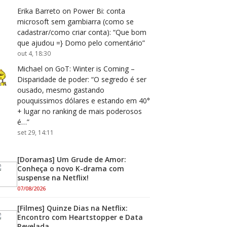
Erika Barreto
on
Power Bi: conta
microsoft sem gambiarra (como se
cadastrar/como criar conta)
: “
Que bom
que ajudou =} Domo pelo comentário
”
out 4, 18:30
Michael
on
GoT: Winter is Coming –
Disparidade de poder
: “
O segredo é ser
ousado, mesmo gastando
pouquissimos dólares e estando em 40°
+ lugar no ranking de mais poderosos
é…
”
set 29, 14:11
[Doramas] Um Grude de Amor:
Conheça o novo K-drama com
suspense na Netflix!
07/08/2026
[Filmes] Quinze Dias na Netflix:
Encontro com Heartstopper e Data
Revelada