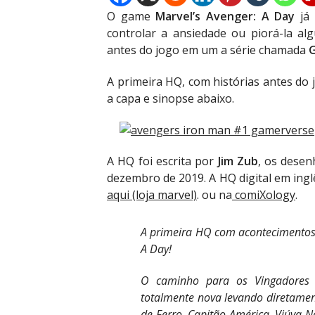
O game
Marvel’s Avenger: A Day
já 
controlar a ansiedade ou piorá-la a
antes do jogo em um a série chamada
A primeira HQ, com histórias antes do 
a capa e sinopse abaixo.
A HQ foi escrita por
Jim Zub
, os dese
dezembro de 2019. A HQ digital em ingl
aqui (loja marvel)
. ou na
comiXology
.
A primeira HQ com acontecimentos 
A Day!
O caminho para os Vingadores 
totalmente nova levando diretame
de Ferro, Capitão América, Viúva N