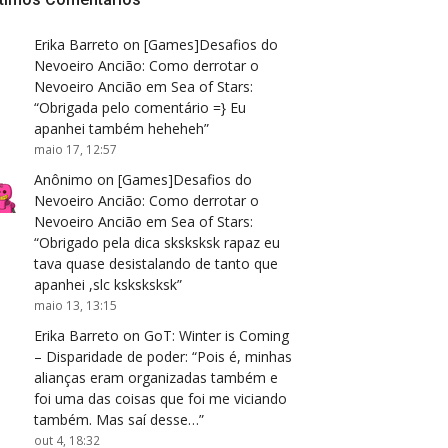
Erika Barreto
on
[Games]Desafios do
Nevoeiro Ancião: Como derrotar o
Nevoeiro Ancião em Sea of Stars
:
“
Obrigada pelo comentário =} Eu
apanhei também heheheh
”
maio 17, 12:57
Anônimo
on
[Games]Desafios do
Nevoeiro Ancião: Como derrotar o
Nevoeiro Ancião em Sea of Stars
:
“
Obrigado pela dica sksksksk rapaz eu
tava quase desistalando de tanto que
apanhei ,slc ksksksksk
”
maio 13, 13:15
Erika Barreto
on
GoT: Winter is Coming
– Disparidade de poder
: “
Pois é, minhas
alianças eram organizadas também e
foi uma das coisas que foi me viciando
também. Mas saí desse…
”
out 4, 18:32