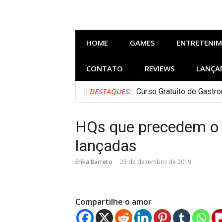
Pular
para
o
conteúdo
HOME
GAMES
ENTRETENI
CONTATO
REVIEWS
LANÇA
DESTAQUES:
Curso Gratuito de Gastr
HQs que precedem o 
lançadas
Erika Barreto
25 de dezembro de 2019
Compartilhe o amor