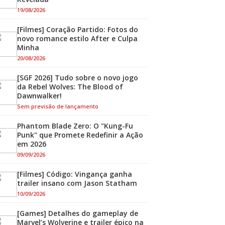
19/08/2026
[Filmes] Coração Partido: Fotos do
novo romance estilo After e Culpa
Minha
20/08/2026
[SGF 2026] Tudo sobre o novo jogo
da Rebel Wolves: The Blood of
Dawnwalker!
Sem previsão de lançamento
Phantom Blade Zero: O "Kung-Fu
Punk" que Promete Redefinir a Ação
em 2026
09/09/2026
[Filmes] Código: Vingança ganha
trailer insano com Jason Statham
10/09/2026
[Games] Detalhes do gameplay de
Marvel’s Wolverine e trailer épico na