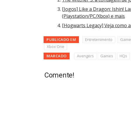
[Jogos] Like a Dragon: Ishin! La
(Playstation/PC/Xbox) e mais
[Hogwarts Legacy] Veja como a
PUBLICADO EM
Entretenimento
Game
Xbox One
MARCADO
Avengers
Games
HQs
Comente!