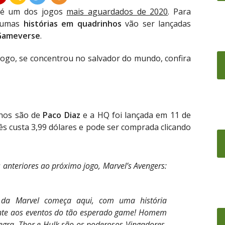
é um dos jogos
mais aguardados de 2020
. Para
lgumas
histórias em quadrinhos
vão ser lançadas
Gameverse
.
jogo, se concentrou no salvador do mundo, confira
nhos são de
Paco Diaz
e a HQ foi lançada em 11 de
ês custa 3,99 dólares e pode ser comprada clicando
anteriores ao próximo jogo, Marvel’s Avengers:
da Marvel começa aqui, com uma história
nte aos eventos do tão esperado game! Homem
egra, Thor e Hulk são os poderosos Vingadores,