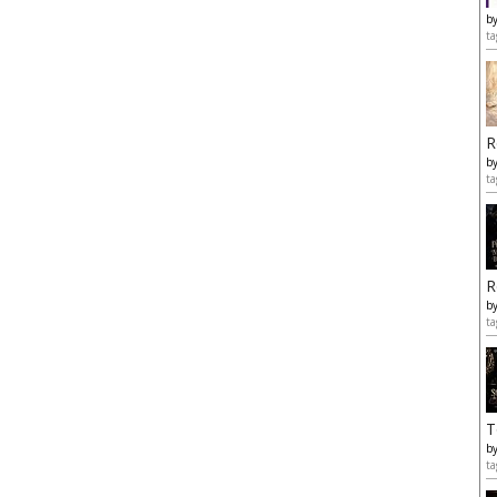
b
ta
R
b
ta
R
b
ta
T
b
ta