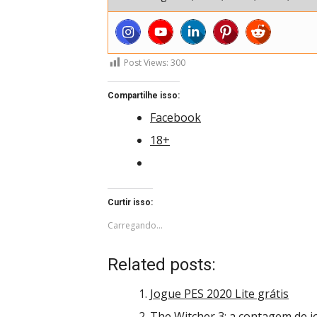
Post Views:
300
Compartilhe isso:
Facebook
18+
Curtir isso:
Carregando...
Related posts:
Jogue PES 2020 Lite grátis
The Witcher 3: a contagem de j