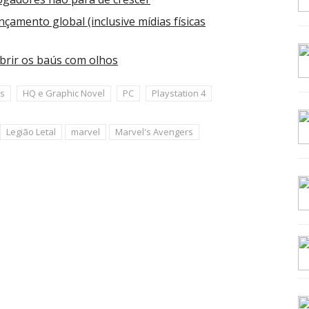
nçamento global (inclusive mídias físicas
brir os baús com olhos
s
HQ e Graphic Novel
PC
Playstation 4
Legião Letal
marvel
Marvel's Avengers