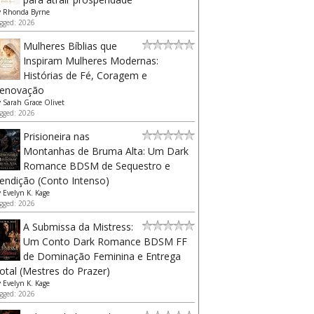
y
Rhonda Byrne
gged: 2026
Mulheres Bíblias que
Inspiram Mulheres Modernas:
Histórias de Fé, Coragem e
enovação
y
Sarah Grace Olivet
gged: 2026
Prisioneira nas
Montanhas de Bruma Alta: Um Dark
Romance BDSM de Sequestro e
endição (Conto Intenso)
y
Evelyn K. Kage
gged: 2026
A Submissa da Mistress:
Um Conto Dark Romance BDSM FF
de Dominação Feminina e Entrega
otal (Mestres do Prazer)
y
Evelyn K. Kage
gged: 2026